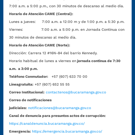
7:00 a.m. a 5:00 p.m., con 30 minutos de descanso al medio día.
Horario de Atención CAME (Central):
Lunes a jueves: 7:00 a.m. a 12:00 m y de 1:00 p.m. a 5:30 p.m.
Viernes: 7:00 a.m. a 5:00 p.m. en Jornada Continua con
30 minutos de descanso al medio día.
Horario de Atención CAME (Norte):
Dirección:
Carrera 12 #16N-84 del barrio Kennedy.
Horario habitual de lunes a viernes en
jornada continua de 7:30
a.m. a 3:00 p.m.
Teléfono Conmutador:
+57 (607) 633 70 00
Líneagratuita:
+57 (607) 652 55 55
Correo Institucional:
contactenos@bucaramanga.gov.co
Correo de notificaciones
judiciales:
notificaciones@bucaramanga.gov.co
Canal de denuncia para presuntos actos de corrupción:
https://canaldenuncia.bucaramanga.gov.co/
Emergencia:
https://emergencia.bucaramanga.gov.co/