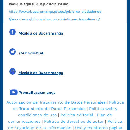
Radique aquí su queja disciplinaria:
https://www.bucaramanga.gov.co/gobierno-ciudadanos-
1/secretarias/oficina-de-control-interno-disciplinario/
Alcaldía de Bucaramanga
Funcionarios y contratistas
@AlcaldíaBGA
Alcaldía de Bucaramanga
PrensaBucaramanga
Autorización de Tratamiento de Datos Personales
|
Política
de Tratamiento de Datos Personales
|
Política web y
condiciones de uso
|
Política editorial
|
Plan de
comunicaciones
|
Política de derechos de autor
|
Política
de Seguridad de la Información
|
Uso y monitoreo pagina