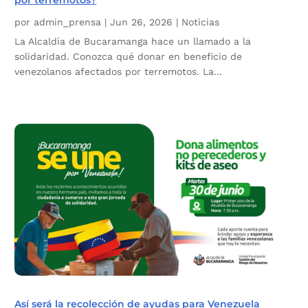
por terremotos?
por
admin_prensa
|
Jun 26, 2026
|
Noticias
La Alcaldía de Bucaramanga hace un llamado a la
solidaridad. Conozca qué donar en beneficio de
venezolanos afectados por terremotos. La...
Así será la recolección de ayudas para Venezuela