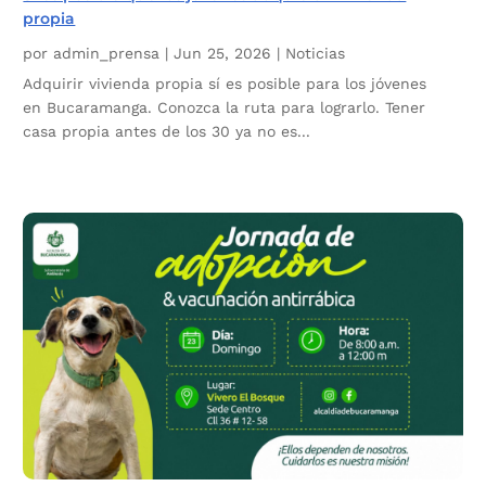
propia
por
admin_prensa
|
Jun 25, 2026
|
Noticias
Adquirir vivienda propia sí es posible para los jóvenes
en Bucaramanga. Conozca la ruta para lograrlo. Tener
casa propia antes de los 30 ya no es...