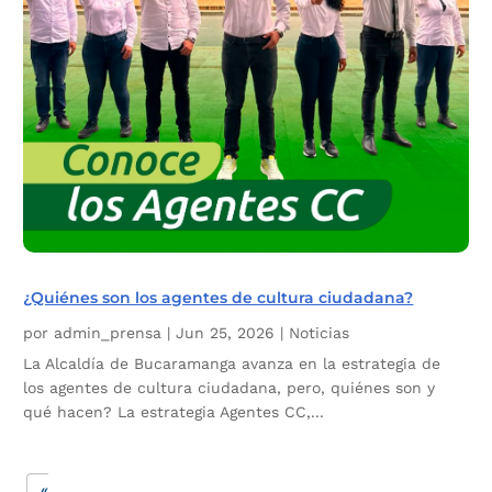
¿Quiénes son los agentes de cultura ciudadana?
por
admin_prensa
|
Jun 25, 2026
|
Noticias
La Alcaldía de Bucaramanga avanza en la estrategia de
los agentes de cultura ciudadana, pero, quiénes son y
qué hacen? La estrategia Agentes CC,...
«