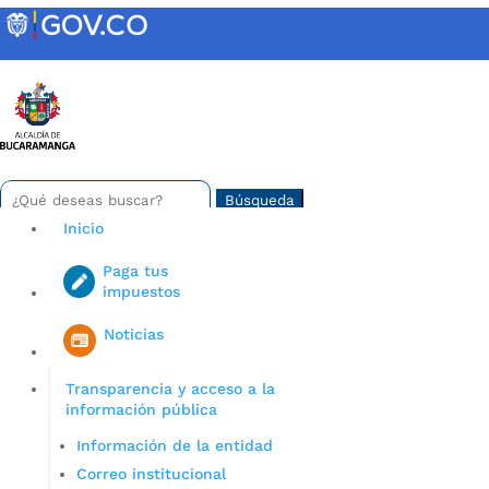
Skip
to
content
INTRANET
Buscar:
Search
for...
Inicio
Paga tus
impuestos
Iniciar sesión en gov co
Noticias
Transparencia y acceso a la
información pública
Información de la entidad
Correo institucional