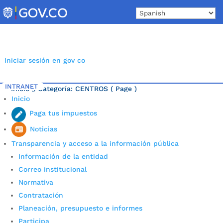
Skip
to
content
Iniciar sesión en gov co
INTRANET
Inicio
Categoría: CENTROS
( Page )
5
Inicio
Última noticia.
Paga tus impuestos
Noticias
Transparencia y acceso a la información pública
Información de la entidad
Correo institucional
Normativa
Contratación
Planeación, presupuesto e informes
Participa