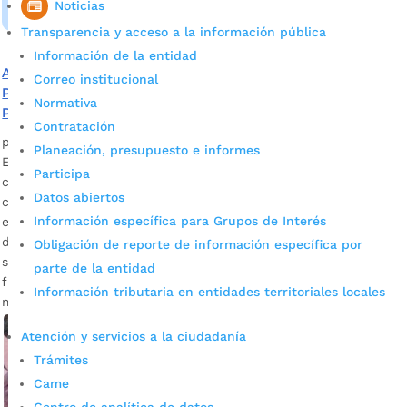
Noticias
Transparencia y acceso a la información pública
Información de la entidad
Alcaldía de Bucaramanga avanza en la consolidación del
Correo institucional
Plan Integral de Seguridad y Convivencia Ciudadana –
Normativa
PISCC
Contratación
por
Alcaldía de Bucaramanga
|
Jun 24, 2020
|
Noticias
Planeación, presupuesto e informes
El propósito es generar una apropiación cuadra a cuadra
Participa
con el apoyo de los líderes comunales, comerciantes,
Datos abiertos
ciudadanos y la institucionalidad. Juntos se le apuesta a
Información específica para Grupos de Interés
encontrar soluciones en problemáticas de violencia,
delincuencia, crimen e inseguridad. José David Cavanzo,
Obligación de reporte de información específica por
secretario del Interior Descargar audio El Plan es
parte de la entidad
fundamental para determinar las inversiones durante el
Información tributaria en entidades territoriales locales
mandato […]
Atención y servicios a la ciudadanía
Trámites
Came