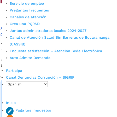
Servicio de empleo
Preguntas frecuentes
Canales de atención
Crea una PQRSD
Alcaldía invita a participar en conversatorio sobre
Juntas administradoras locales 2024-2027
diversidad para celebrar el Pride 2020
Canal de Atención Salud Sin Barreras de Bucaramanga
por
Alcaldía de Bucaramanga
|
Jun 24, 2020
|
Noticias
(CASSIB)
Se realizará este 26 de junio, a través de Facebook Live de
Encuesta satisfacción – Atención Sede Electrónica
la Alcaldía de Bucaramanga. Nicolle Ardila – Psicóloga del
Auto Admite Demanda.
programa Mujer y Equidad de Género de la Alcaldía de
Bucaramanga Descargar audio Debido a la contingencia por
Participa
Covid-19, este año la celebración del Orgullo LGBTI será
virtual. Por eso, desde la Secretaría de […]
Canal Denuncias Corrupción – SIGRIP
Inicio
Paga tus impuestos