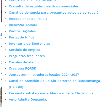
Centro de analítica de datos
Consulta de establecimientos comerciales
Canal de denuncia para presuntos actos de corrupción
Inspecciones de Policía
Bienestar Animal
Puntos Digitales
Alcaldía de Bucaramanga intensifica la construcción de
Portal de Niños
pozos sépticos en el sector rural
Inventario de Sentencias
por
Alcaldía de Bucaramanga
|
Jun 24, 2020
|
Noticias
Servicio de empleo
La inversión en este proyecto asciende a los $2.401 millones.
Preguntas frecuentes
Iván José Vargas, secretario de Infraestructura del Municipio
Canales de atención
Descargar audio El propósito es garantizar el tratamiento de
las aguas residuales y disminuir el impacto sobre el medio
Crea una PQRSD
ambiente en los tres corregimientos de la capital
Juntas administradoras locales 2024-2027
santandereana (en esta zona habitan cerca de 10.112
Canal de Atención Salud Sin Barreras de Bucaramanga
habitantes). “El […]
(CASSIB)
Encuesta satisfacción – Atención Sede Electrónica
Auto Admite Demanda.