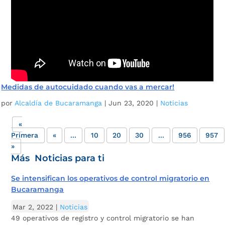
Medidas de autocuidado cuando vas a mercar!
por
Alcaldía de Bucaramanga
|
Jun 23, 2020
|
Noticias
«
Primera
«
...
10
20
30
...
956
957
»
Más Noticias para ti
Se intensifican los operativos de control migratorio en
Bucaramanga
Mar 2, 2022
|
Noticias
49 operativos de registro y control migratorio se han