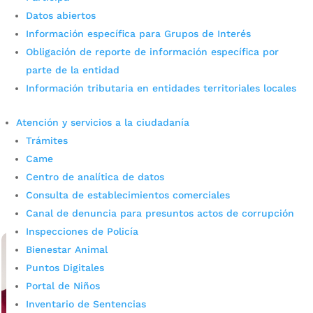
Datos abiertos
Información específica para Grupos de Interés
Obligación de reporte de información específica por
parte de la entidad
Información tributaria en entidades territoriales locales
Alcaldía y CDMB avanzan en
estudios AVR
Atención y servicios a la ciudadanía
Trámites
por
admin_prensa
|
Jun 27, 2025
|
Noticias
Came
En un importante paso hacia la formalización urbanística
Centro de analítica de datos
de múltiples sectores de la ciudad. Se llevó a cabo una
mesa de trabajo conjunta entre la Alcaldía Municipal y la
Consulta de establecimientos comerciales
Corporación Autónoma...
Canal de denuncia para presuntos actos de corrupción
leer más
Inspecciones de Policía
Bienestar Animal
Puntos Digitales
Portal de Niños
Inventario de Sentencias