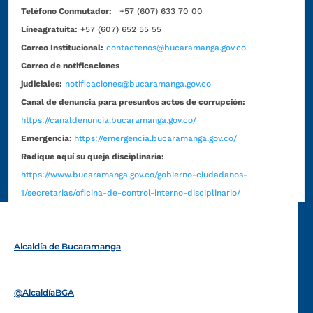
Teléfono Conmutador:
+57 (607) 633 70 00
Líneagratuita:
+57 (607) 652 55 55
Correo Institucional:
contactenos@bucaramanga.gov.co
Correo de notificaciones
judiciales:
notificaciones@bucaramanga.gov.co
Canal de denuncia para presuntos actos de corrupción:
https://canaldenuncia.bucaramanga.gov.co/
Emergencia:
https://emergencia.bucaramanga.gov.co/
Radique aquí su queja disciplinaria:
https://www.bucaramanga.gov.co/gobierno-ciudadanos-
1/secretarias/oficina-de-control-interno-disciplinario/
Alcaldía de Bucaramanga
Funcionarios y contratistas
@AlcaldíaBGA