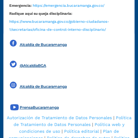
Emergencia:
https://emergencia.bucaramanga.gov.co/
Radique aquí su queja disciplinaria:
https://www.bucaramanga.gov.co/gobierno-ciudadanos-
1/secretarias/oficina-de-control-interno-disciplinario/
Alcaldía de Bucaramanga
Funcionarios y contratistas
@AlcaldíaBGA
Alcaldía de Bucaramanga
PrensaBucaramanga
Autorización de Tratamiento de Datos Personales
|
Política
de Tratamiento de Datos Personales
|
Política web y
condiciones de uso
|
Política editorial
|
Plan de
comunicaciones
|
Política de derechos de autor
|
Política