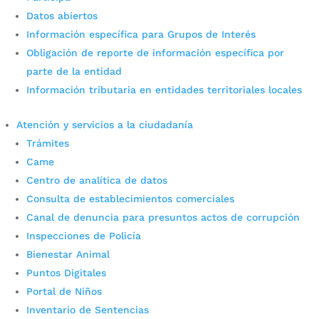
Datos abiertos
Dos extranjeros, vinculados
Información específica para Grupos de Interés
en cinco hurtos a
Obligación de reporte de información específica por
parte de la entidad
establecimientos, fueron
Información tributaria en entidades territoriales locales
enviados a la cárcel
Atención y servicios a la ciudadanía
por
Daniel Leonardo Quintero Duarte
|
Abr 7, 2022
|
Trámites
Noticias
Came
A la cárcel, bajo medida de aseguramiento, fueron
Centro de analítica de datos
enviados dos señalados asaltantes vinculados en
Consulta de establecimientos comerciales
por lo menos cinco hurtos a establecimientos de
Canal de denuncia para presuntos actos de corrupción
comercio de Bucaramanga, ocurridos entre el 1 al 7
Inspecciones de Policía
de junio del año anterior. Fotografía: Prensa
Alcaldía de Bucaramanga....
Bienestar Animal
Puntos Digitales
Portal de Niños
Inventario de Sentencias