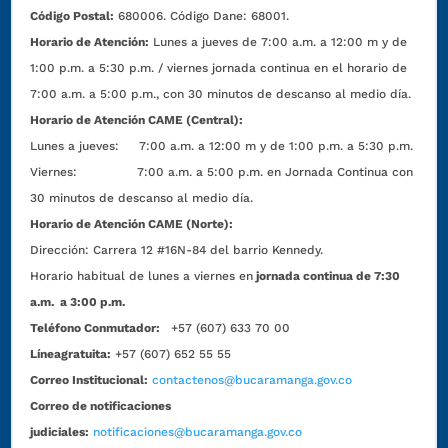
Código Postal:
680006. Código Dane: 68001.
Horario de Atención:
Lunes a jueves de 7:00 a.m. a 12:00 m y de
1:00 p.m. a 5:30 p.m. / viernes jornada continua en el horario de
7:00 a.m. a 5:00 p.m., con 30 minutos de descanso al medio día.
Horario de Atención CAME (Central):
Lunes a jueves: 7:00 a.m. a 12:00 m y de 1:00 p.m. a 5:30 p.m.
Viernes: 7:00 a.m. a 5:00 p.m. en Jornada Continua con
30 minutos de descanso al medio día.
Horario de Atención CAME (Norte):
Dirección:
Carrera 12 #16N-84 del barrio Kennedy.
Horario habitual de lunes a viernes en
jornada continua de 7:30
a.m. a 3:00 p.m.
Teléfono Conmutador:
+57 (607) 633 70 00
Líneagratuita:
+57 (607) 652 55 55
Correo Institucional:
contactenos@bucaramanga.gov.co
Correo de notificaciones
judiciales:
notificaciones@bucaramanga.gov.co