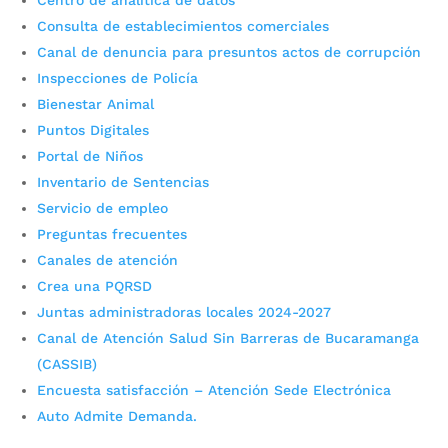
Centro de analítica de datos
adelantado 25 operativos de prevención y control
en las plazas de mercado para evitar la
Consulta de establecimientos comerciales
comercialización de animales vivos. Fotografía:
Canal de denuncia para presuntos actos de corrupción
Diego Leal / Prensa Alcaldía de Bucaramanga
Inspecciones de Policía
Descargar audios: Luis Niño, coordinador de...
Bienestar Animal
Puntos Digitales
Portal de Niños
Inventario de Sentencias
Servicio de empleo
Preguntas frecuentes
Canales de atención
Crea una PQRSD
Juntas administradoras locales 2024-2027
Canal de Atención Salud Sin Barreras de Bucaramanga
(CASSIB)
Infractores del Código de
Encuesta satisfacción – Atención Sede Electrónica
Policía se han ahorrado $100
Auto Admite Demanda.