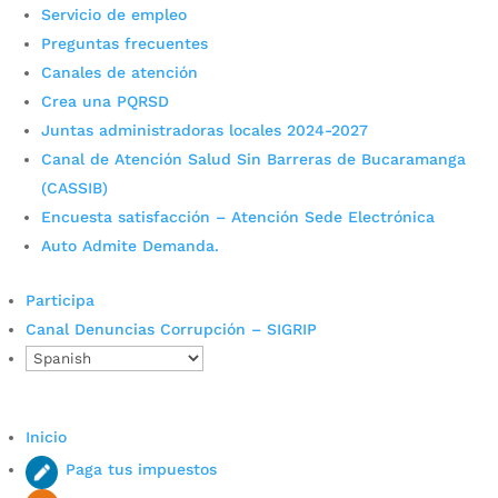
Servicio de empleo
Preguntas frecuentes
Canales de atención
Crea una PQRSD
Juntas administradoras locales 2024-2027
Canal de Atención Salud Sin Barreras de Bucaramanga
(CASSIB)
En 53 parroquias habrá
Encuesta satisfacción – Atención Sede Electrónica
Auto Admite Demanda.
acompañamiento policial
durante la Semana Santa
Participa
Canal Denuncias Corrupción – SIGRIP
por
Daniel Leonardo Quintero Duarte
|
Abr 7, 2022
|
Noticias
El Gobierno de Juan Carlos Cárdenas con la Policía
Metropolitana de Bucaramanga, Mebuc, tiene en
Inicio
marcha un plan de acción para prevenir y
Paga tus impuestos
controlar el delito, impedir la comercialización