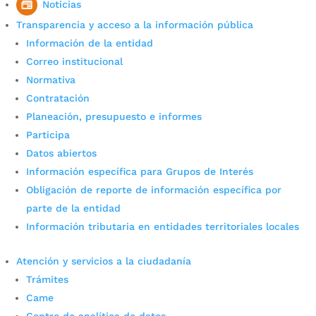
ilegal de la palma de cera y verificar las
Noticias
condiciones higiénico-sanitarias de...
Transparencia y acceso a la información pública
Información de la entidad
Correo institucional
Normativa
Contratación
Planeación, presupuesto e informes
Participa
Datos abiertos
Información específica para Grupos de Interés
25 operativos contra la
Obligación de reporte de información específica por
comercialización de
parte de la entidad
Información tributaria en entidades territoriales locales
animales vivos en plazas
por
Daniel Leonardo Quintero Duarte
|
Abr 6, 2022
|
Atención y servicios a la ciudadanía
Noticias
Trámites
Came
En lo que va del 2022 en Bucaramanga se han