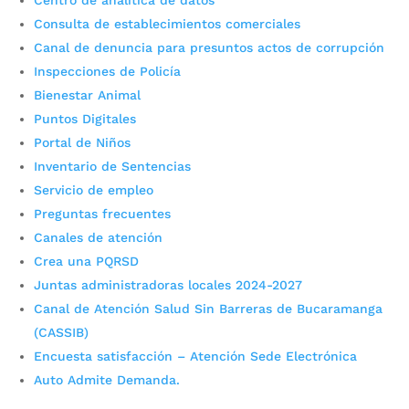
Centro de analítica de datos
durante los dos días del evento. Fotografía: Prensa
Alcaldía de Bucaramanga El Instituto Municipal de
Consulta de establecimientos comerciales
Cultura y Turismo de...
Canal de denuncia para presuntos actos de corrupción
Inspecciones de Policía
Bienestar Animal
Puntos Digitales
Portal de Niños
Inventario de Sentencias
Servicio de empleo
Preguntas frecuentes
Canales de atención
Crea una PQRSD
Juntas administradoras locales 2024-2027
Canal de Atención Salud Sin Barreras de Bucaramanga
Suspensión programada de
(CASSIB)
agua en el sur-oriente de
Encuesta satisfacción – Atención Sede Electrónica
Auto Admite Demanda.
Bucaramanga por