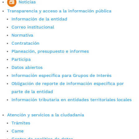
Noticias
Transparencia y acceso a la información pública
Información de la entidad
Correo institucional
Normativa
Contratación
Planeación, presupuesto e informes
Participa
Datos abiertos
Más de dos mil personas
Información específica para Grupos de Interés
asistieron al Festival del
Obligación de reporte de información específica por
parte de la entidad
Criollo 2023
Información tributaria en entidades territoriales locales
por
Camila Camacho
|
Sep 22, 2023
|
Noticias
Atención y servicios a la ciudadanía
El Festival del Criollo de Bucaramanga dejó una
Trámites
derrama económica de más de $35 millones. Se
Came
destaca la participación de 2.216 asistentes