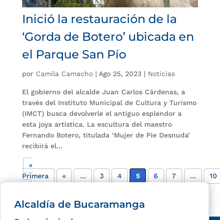
Inició la restauración de la
‘Gorda de Botero’ ubicada en
el Parque San Pío
por
Camila Camacho
|
Ago 25, 2023
|
Noticias
El gobierno del alcalde Juan Carlos Cárdenas, a
través del Instituto Municipal de Cultura y Turismo
(IMCT) busca devolverle el antiguo esplendor a
esta joya artística. La escultura del maestro
Fernando Botero, titulada ‘Mujer de Pie Desnuda’
recibirá el...
«
Primera
«
...
3
4
5
6
7
...
10
»
Alcaldía de Bucaramanga