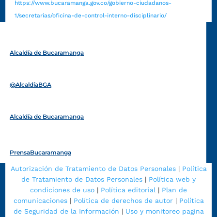
https://www.bucaramanga.gov.co/gobierno-ciudadanos-
1/secretarias/oficina-de-control-interno-disciplinario/
Alcaldía de Bucaramanga
Funcionarios y contratistas
@AlcaldíaBGA
Alcaldía de Bucaramanga
PrensaBucaramanga
Autorización de Tratamiento de Datos Personales
|
Política
de Tratamiento de Datos Personales
|
Política web y
condiciones de uso
|
Política editorial
|
Plan de
comunicaciones
|
Política de derechos de autor
|
Política
de Seguridad de la Información
|
Uso y monitoreo pagina