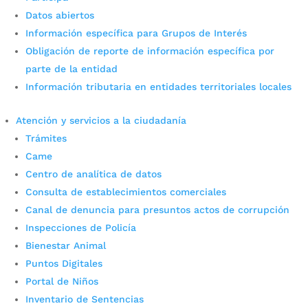
Datos abiertos
Operativo arroja la captura de
Información específica para Grupos de Interés
individuo vinculado al tráfico
Obligación de reporte de información específica por
parte de la entidad
de estupefacientes
Información tributaria en entidades territoriales locales
por
Camila Camacho
|
Sep 26, 2023
|
Noticias
Atención y servicios a la ciudadanía
La Administración Municipal junto a la Policía
Trámites
Metropolitana de Bucaramanga refuerzan su
Came
compromiso en la lucha contra el narcotráfico.
Fotografía: Suministrada En el marco del Plan
Centro de analítica de datos
Choque Seguridad 360, la Policía Metropolitana de
Consulta de establecimientos comerciales
Bucaramanga continúa su batalla...
Canal de denuncia para presuntos actos de corrupción
Inspecciones de Policía
Bienestar Animal
Puntos Digitales
Portal de Niños
Inventario de Sentencias