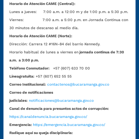
Horario de Atención CAME (Central):
Lunes a jueves: 7:00 a.m. a 12:00 m y de 1:00 p.m. a 5:30 p.m.
Viernes: 7:00 a.m. a 5:00 p.m. en Jornada Continua con
30 minutos de descanso al medio día.
Horario de Atención CAME (Norte):
Dirección:
Carrera 12 #16N-84 del barrio Kennedy.
Horario habitual de lunes a viernes en
jornada continua de 7:30
a.m. a 3:00 p.m.
Teléfono Conmutador:
+57 (607) 633 70 00
Líneagratuita:
+57 (607) 652 55 55
Correo Institucional:
contactenos@bucaramanga.gov.co
Correo de notificaciones
judiciales:
notificaciones@bucaramanga.gov.co
Canal de denuncia para presuntos actos de corrupción:
https://canaldenuncia.bucaramanga.gov.co/
Emergencia:
https://emergencia.bucaramanga.gov.co/
Radique aquí su queja disciplinaria: