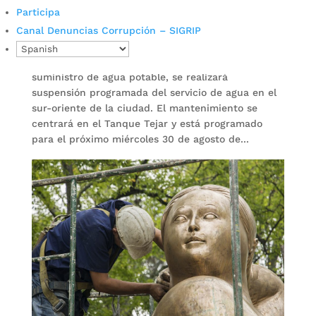
mantenimiento
Participa
Canal Denuncias Corrupción – SIGRIP
por
Camila Camacho
|
Ago 29, 2023
|
Noticias
Con el objetivo de asegurar la calidad del
suministro de agua potable, se realizará
suspensión programada del servicio de agua en el
sur-oriente de la ciudad. El mantenimiento se
centrará en el Tanque Tejar y está programado
para el próximo miércoles 30 de agosto de...