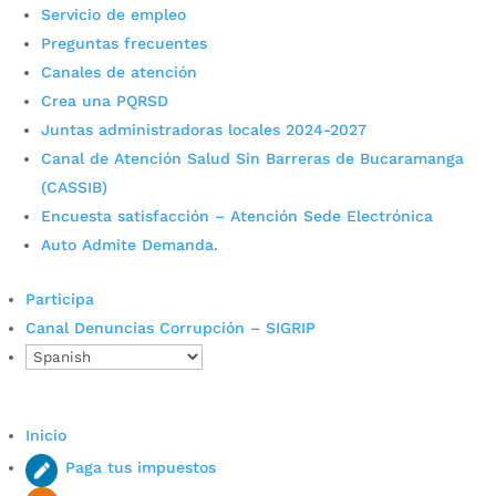
Servicio de empleo
Preguntas frecuentes
Canales de atención
Crea una PQRSD
Juntas administradoras locales 2024-2027
Más de 200 personas
Canal de Atención Salud Sin Barreras de Bucaramanga
visitaron la Feria Inmobiliaria
(CASSIB)
Encuesta satisfacción – Atención Sede Electrónica
2023
Auto Admite Demanda.
por
Camila Camacho
|
Sep 23, 2023
|
Noticias
Participa
La Feria Inmobiliaria que se llevó a cabo en el
Canal Denuncias Corrupción – SIGRIP
marco de la Feria Bonita 2023. Con la participación
del Instituto de Vivienda de Bucaramanga, Invisbu,
y diversos actores del sector, esta feria inmobiliaria
logró cumplir el sueño de adquirir una vivienda
Inicio
propia a...
Paga tus impuestos