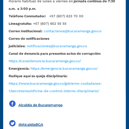
Horario habitual de lunes a viernes en
jornada continua de 7:30
a.m. a 3:00 p.m.
Teléfono Conmutador:
+57 (607) 633 70 00
Líneagratuita:
+57 (607) 652 55 55
Correo Institucional:
contactenos@bucaramanga.gov.co
Correo de notificaciones
judiciales:
notificaciones@bucaramanga.gov.co
Canal de denuncia para presuntos actos de corrupción:
https://canaldenuncia.bucaramanga.gov.co/
Emergencia:
https://emergencia.bucaramanga.gov.co/
Radique aquí su queja disciplinaria:
https://www.bucaramanga.gov.co/gobierno-ciudadanos-
1/secretarias/oficina-de-control-interno-disciplinario/
Alcaldía de Bucaramanga
Funcionarios y contratistas
@AlcaldíaBGA