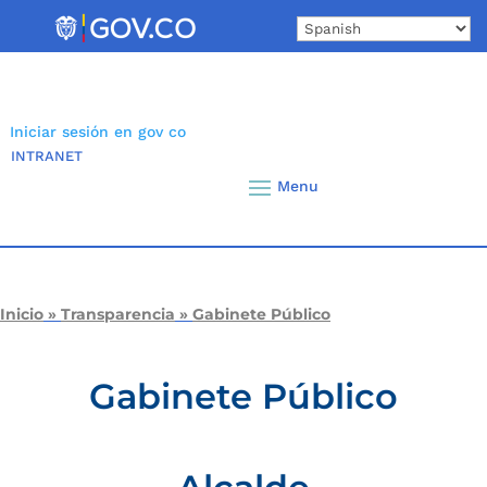
Skip
to
content
Iniciar sesión en gov co
INTRANET
Inicio
»
Transparencia
»
Gabinete Público
Gabinete Público