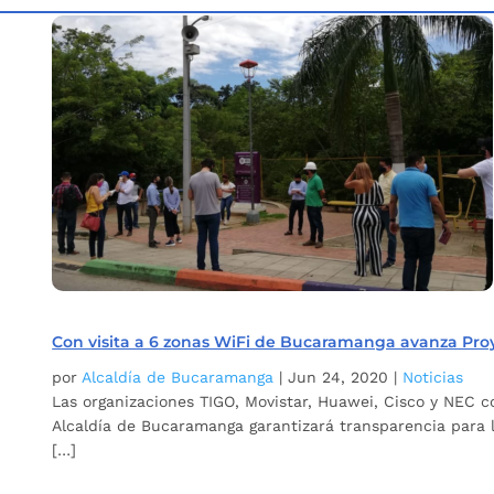
Inicio
Etiqueta: Zonas WiFi Bucaramanga
( Page )
5
Con visita a 6 zonas WiFi de Bucaramanga avanza Proy
por
Alcaldía de Bucaramanga
|
Jun 24, 2020
|
Noticias
Las organizaciones TIGO, Movistar, Huawei, Cisco y NEC co
Alcaldía de Bucaramanga garantizará transparencia para l
[…]