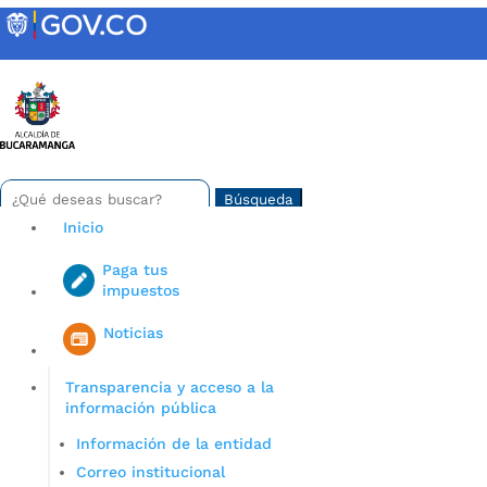
Skip
to
content
INTRANET
Buscar:
Search
for...
Inicio
Paga tus
impuestos
Iniciar sesión en gov co
Noticias
Transparencia y acceso a la
información pública
Información de la entidad
Correo institucional