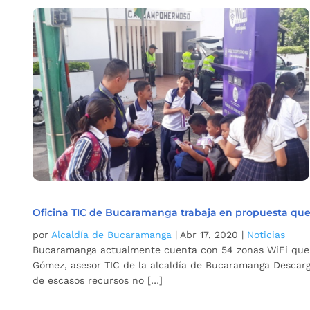
Oficina TIC de Bucaramanga trabaja en propuesta que p
por
Alcaldía de Bucaramanga
|
Abr 17, 2020
|
Noticias
Bucaramanga actualmente cuenta con 54 zonas WiFi que p
Gómez, asesor TIC de la alcaldía de Bucaramanga Descarga
de escasos recursos no […]