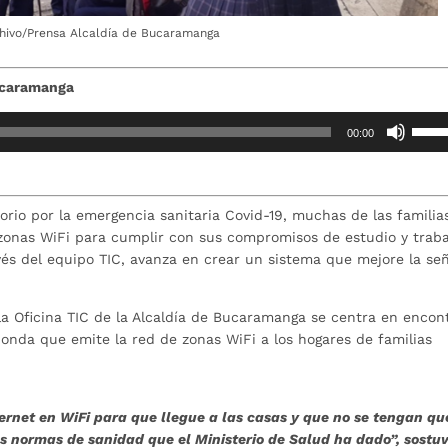
chivo/Prensa Alcaldía de Bucaramanga
Bucaramanga
Utiliz
00:00
las
teclas
de
flech
orio por la emergencia sanitaria Covid-19, muchas de las familia
arrib
zonas WiFi para cumplir con sus compromisos de estudio y traba
para
vés del equipo TIC, avanza en crear un sistema que mejore la se
aume
o
la Oficina TIC de la Alcaldía de Bucaramanga se centra en encon
dismi
onda que emite la red de zonas WiFi a los hogares de familias
el
volum
ernet en WiFi para que llegue a las casas y que no se tengan qu
s normas de sanidad que el Ministerio de Salud ha dado”, sostu