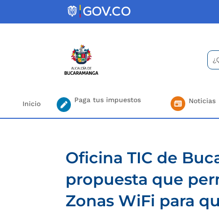
Skip
to
content
Bus
Se
for.
Paga tus impuestos
Noticias
Inicio
Oficina TIC de Buc
propuesta que perm
Zonas WiFi para qu