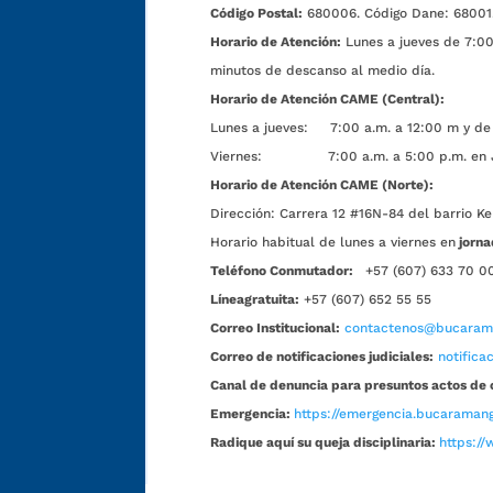
Código Postal:
680006. Código Dane: 68001
Horario de Atención:
Lunes a jueves de 7:00 
minutos de descanso al medio día.
Horario de Atención CAME (Central):
Lunes a jueves: 7:00 a.m. a 12:00 m y de 
Viernes: 7:00 a.m. a 5:00 p.m. en Jorn
Horario de Atención CAME (Norte):
Dirección:
Carrera 12 #16N-84 del barrio Ke
Horario habitual de lunes a viernes en
jorna
Teléfono Conmutador:
+57 (607) 633 70 0
Líneagratuita:
+57 (607) 652 55 55
Correo Institucional:
contactenos@bucarama
Correo de notificaciones judiciales:
notific
Canal de denuncia para presuntos actos de 
Emergencia:
https://emergencia.bucaramang
Radique aquí su queja disciplinaria:
https://