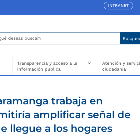
INTRANET
car:
arch
..
Transparencia y acceso a la
Atención y servici
información pública
ciudadanía
aramanga trabaja en
itiría amplificar señal de
e llegue a los hogares