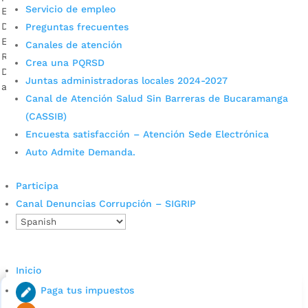
Servicio de empleo
El comité se creó por medio del Decreto 0374 de 2020.
Descargar audio: Graciliana Moreno – Asesora de Mujer y
Preguntas frecuentes
Equidad de Género de la Alcaldía de Bucaramanga
Canales de atención
Recientemente, la Alcaldía de Bucaramanga expidió el
Crea una PQRSD
Decreto 0374 de 2020, por medio del cual se creó el comité
Juntas administradoras locales 2024-2027
articulador para el abordaje integral de las violencias […]
Canal de Atención Salud Sin Barreras de Bucaramanga
(CASSIB)
Encuesta satisfacción – Atención Sede Electrónica
Auto Admite Demanda.
Participa
Canal Denuncias Corrupción – SIGRIP
Cupos Escolares Bucaramanga 2022
Consulta aqui los pasos para inscribirse y solicitar un
cupo escolar en los colegios oficiales de
Inicio
Bucaramanga.
Paga tus impuestos
Alcaldía de Bucaramanga