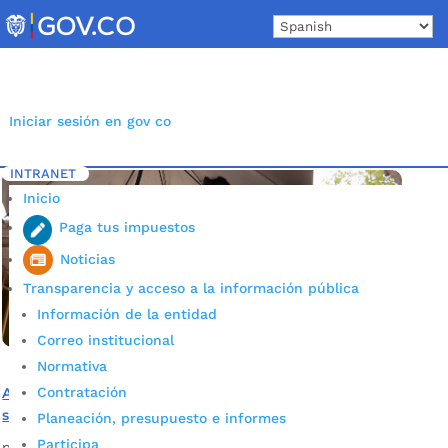
Skip
to
content
Iniciar sesión en gov co
INTRANET
Inicio
Etiqueta: Violencias
5
Inicio
Paga tus impuestos
Noticias
Transparencia y acceso a la información pública
Información de la entidad
Correo institucional
Normativa
Contratación
Alcaldía desarrollará estrategia ‘Mi casa, un entorno
seguro’ en 12 barrios de Bucaramanga
Planeación, presupuesto e informes
Participa
por
Alcaldía de Bucaramanga
|
Sep 18, 2020
|
Noticias