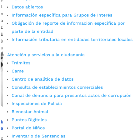
Las inscripciones están abiertas para 300 habitantes
Datos abiertos
mayores de 18 años de los barrios priorizados. Descargar
Información específica para Grupos de Interés
audio: Diana Pinzón – Trabajadora social de la Secretaría de
Obligación de reporte de información específica por
Desarrollo Social de Bucaramanga La Alcaldía de
parte de la entidad
Bucaramanga invita a las personas mayores de 18 años de
Información tributaria en entidades territoriales locales
los siguientes barrios a hacer parte de la estrategia ‘Mi casa,
un […]
Atención y servicios a la ciudadanía
Trámites
Came
Centro de analítica de datos
Consulta de establecimientos comerciales
Canal de denuncia para presuntos actos de corrupción
Inspecciones de Policía
Bienestar Animal
Puntos Digitales
Bucaramanga ahora cuenta con un comité para el
abordaje integral de violencias de sexo o género
Portal de Niños
Inventario de Sentencias
por
Alcaldía de Bucaramanga
|
Sep 16, 2020
|
Noticias