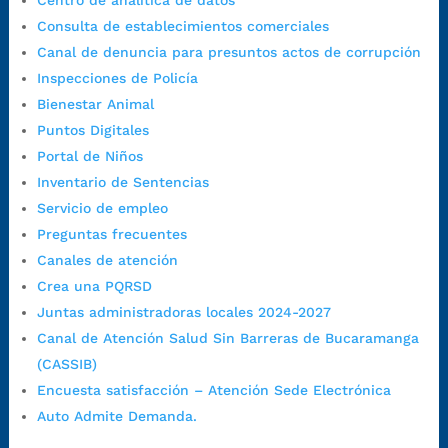
Centro de analítica de datos
7:00 a.m. a 5:00 p.m., con 30 minutos de descanso al medio día.
Consulta de establecimientos comerciales
Horario de Atención CAME (Central):
Canal de denuncia para presuntos actos de corrupción
Lunes a jueves: 7:00 a.m. a 12:00 m y de 1:00 p.m. a 5:30 p.m.
Inspecciones de Policía
Viernes: 7:00 a.m. a 5:00 p.m. en Jornada Continua con
Bienestar Animal
30 minutos de descanso al medio día.
Puntos Digitales
Horario de Atención CAME (Norte):
Portal de Niños
Dirección:
Carrera 12 #16N-84 del barrio Kennedy.
Inventario de Sentencias
Horario habitual de lunes a viernes en
jornada continua de 7:30
Servicio de empleo
a.m. a 3:00 p.m.
Preguntas frecuentes
Teléfono Conmutador:
+57 (607) 633 70 00
Canales de atención
Líneagratuita:
+57 (607) 652 55 55
Crea una PQRSD
Correo Institucional:
contactenos@bucaramanga.gov.co
Juntas administradoras locales 2024-2027
Correo de notificaciones
Canal de Atención Salud Sin Barreras de Bucaramanga
judiciales:
notificaciones@bucaramanga.gov.co
(CASSIB)
Canal de denuncia para presuntos actos de corrupción:
Encuesta satisfacción – Atención Sede Electrónica
https://canaldenuncia.bucaramanga.gov.co/
Auto Admite Demanda.
Emergencia:
https://emergencia.bucaramanga.gov.co/