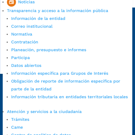
Noticias
Sede principal
Transparencia y acceso a la información pública
Información de la entidad
Correo institucional
Normativa
Contratación
Planeación, presupuesto e informes
Participa
Datos abiertos
Información específica para Grupos de Interés
Obligación de reporte de información específica por
Dirección Fase I:
Calle 35 # 10-43, Bucaramanga, Santander,
parte de la entidad
Colombia.
Información tributaria en entidades territoriales locales
Dirección Fase II:
Carrera 11 # 34-52, Bucaramanga, Santander,
Colombia
Atención y servicios a la ciudadanía
Código Postal:
680006. Código Dane: 68001.
Trámites
Horario de Atención:
Lunes a jueves de 7:00 a.m. a 12:00 m y de
Came
1:00 p.m. a 5:30 p.m. / viernes jornada continua en el horario de