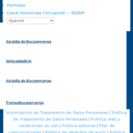
Radique aquí su queja disciplinaria:
Participa
https://www.bucaramanga.gov.co/gobierno-ciudadanos-
Canal Denuncias Corrupción – SIGRIP
1/secretarias/oficina-de-control-interno-disciplinario/
Alcaldía de Bucaramanga
Funcionarios y contratistas
@AlcaldíaBGA
Alcaldía de Bucaramanga
PrensaBucaramanga
Autorización de Tratamiento de Datos Personales
|
Política
de Tratamiento de Datos Personales
|
Política web y
condiciones de uso
|
Política editorial
|
Plan de
comunicaciones
|
Política de derechos de autor
|
Política