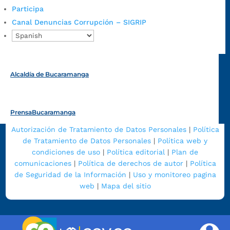
Alcaldía de Bucaramanga
Participa
Canal Denuncias Corrupción – SIGRIP
Funcionarios y contratistas
@AlcaldíaBGA
Alcaldía de Bucaramanga
PrensaBucaramanga
Autorización de Tratamiento de Datos Personales
|
Política
de Tratamiento de Datos Personales
|
Política web y
condiciones de uso
|
Política editorial
|
Plan de
comunicaciones
|
Política de derechos de autor
|
Política
de Seguridad de la Información
|
Uso y monitoreo pagina
web
|
Mapa del sitio