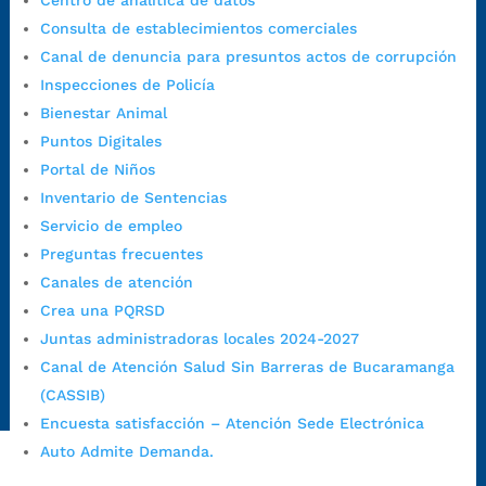
Centro de analítica de datos
Horario de Atención CAME (Norte):
Consulta de establecimientos comerciales
Dirección:
Carrera 12 #16N-84 del barrio Kennedy.
Canal de denuncia para presuntos actos de corrupción
Horario habitual de lunes a viernes en
jornada continua de 7:30
Inspecciones de Policía
a.m. a 3:00 p.m.
Bienestar Animal
Teléfono Conmutador:
+57 (607) 633 70 00
Puntos Digitales
Líneagratuita:
+57 (607) 652 55 55
Portal de Niños
Correo Institucional:
contactenos@bucaramanga.gov.co
Inventario de Sentencias
Correo de notificaciones
Servicio de empleo
judiciales:
notificaciones@bucaramanga.gov.co
Preguntas frecuentes
Canal de denuncia para presuntos actos de corrupción:
Canales de atención
https://canaldenuncia.bucaramanga.gov.co/
Crea una PQRSD
Emergencia:
https://emergencia.bucaramanga.gov.co/
Juntas administradoras locales 2024-2027
Radique aquí su queja disciplinaria:
Canal de Atención Salud Sin Barreras de Bucaramanga
https://www.bucaramanga.gov.co/gobierno-ciudadanos-
(CASSIB)
1/secretarias/oficina-de-control-interno-disciplinario/
Encuesta satisfacción – Atención Sede Electrónica
Auto Admite Demanda.