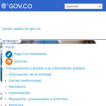
Skip
to
content
Iniciar sesión en gov co
INTRANET
Inicio
Etiqueta: vacunación estudiantes Bucaramanga
5
Inicio
Paga tus impuestos
Noticias
Transparencia y acceso a la información pública
Información de la entidad
Correo institucional
Normativa
Contratación
¡Agéndese! Así se realizan las jornadas de vacunación en
Bucaramanga
Planeación, presupuesto e informes
Participa
por
Edgar Augusto Sánchez
|
Ene 22, 2022
|
Noticias