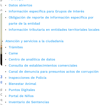
Los biológicos permitirán vacunar a alrededor de 30 mil
Datos abiertos
niños entre 3 a 11 años en la ciudad de Bucaramanga.
Información específica para Grupos de Interés
Obligación de reporte de información específica por
parte de la entidad
Información tributaria en entidades territoriales locales
Atención y servicios a la ciudadanía
Trámites
Came
Centro de analítica de datos
Consulta de establecimientos comerciales
Canal de denuncia para presuntos actos de corrupción
350 vacunas contra el Covid -19 se aplicaron a estudiantes
Inspecciones de Policía
de la Normal Superior
Bienestar Animal
por
Edgar Augusto Sánchez
|
Sep 12, 2021
|
Noticias
Puntos Digitales
Con el consentimiento informado de los padres de familia,
Portal de Niños
que se hicieron presentes, estudiantes recibieron la
Inventario de Sentencias
inmunización.