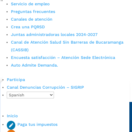
Servicio de empleo
Preguntas frecuentes
Canales de atención
Crea una PQRSD
Juntas administradoras locales 2024-2027
Canal de Atención Salud Sin Barreras de Bucaramanga
(CASSIB)
Cupos Escolares Bucaramanga 2022
Encuesta satisfacción – Atención Sede Electrónica
Auto Admite Demanda.
Consulta aqui los pasos para inscribirse y solicitar un
cupo escolar en los colegios oficiales de
Participa
Bucaramanga.
Canal Denuncias Corrupción – SIGRIP
Alcaldía de Bucaramanga
Sede principal
Inicio
Paga tus impuestos