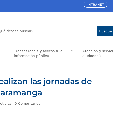
INTRANET
car:
arch
..
Transparencia y acceso a la
Atención y servici
información pública
ciudadanía
ealizan las jornadas de
caramanga
oticias
|
0 Comentarios