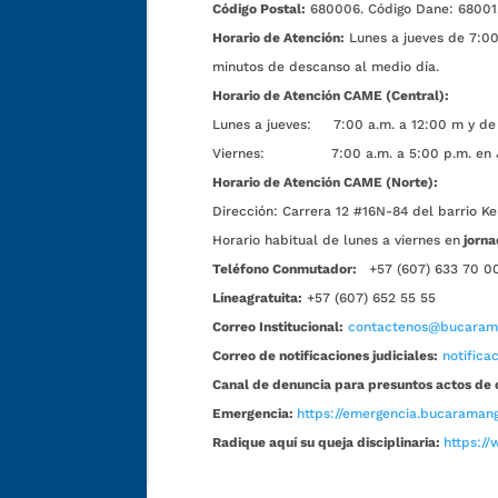
Código Postal:
680006. Código Dane: 68001
Horario de Atención:
Lunes a jueves de 7:00 
minutos de descanso al medio día.
Horario de Atención CAME (Central):
Lunes a jueves: 7:00 a.m. a 12:00 m y de 
Viernes: 7:00 a.m. a 5:00 p.m. en Jorn
Horario de Atención CAME (Norte):
Dirección:
Carrera 12 #16N-84 del barrio Ke
Horario habitual de lunes a viernes en
jorna
Teléfono Conmutador:
+57 (607) 633 70 0
Líneagratuita:
+57 (607) 652 55 55
Correo Institucional:
contactenos@bucarama
Correo de notificaciones judiciales:
notific
Canal de denuncia para presuntos actos de 
Emergencia:
https://emergencia.bucaramang
Radique aquí su queja disciplinaria:
https://