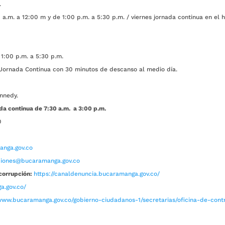
.
a.m. a 12:00 m y de 1:00 p.m. a 5:30 p.m. / viernes jornada continua en el h
1:00 p.m. a 5:30 p.m.
ada Continua con 30 minutos de descanso al medio día.
nnedy.
da continua de 7:30 a.m. a 3:00 p.m.
0
nga.gov.co
aciones@bucaramanga.gov.co
corrupción:
https://canaldenuncia.bucaramanga.gov.co/
a.gov.co/
www.bucaramanga.gov.co/gobierno-ciudadanos-1/secretarias/oficina-de-contro