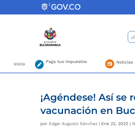
Skip
to
content
Bus
Se
for.
Paga tus impuestos
Noticias
Inicio
¡Agéndese! Así se r
vacunación en Bu
por
Edgar Augusto Sánchez
|
Ene 22, 2022
|
N