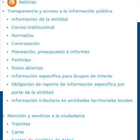
Noticias
Transparencia y acceso a la información pública
Alcaldía de Bucaramanga
Información de la entidad
Sede principal
Correo institucional
Normativa
Contratación
Planeación, presupuesto e informes
Participa
Datos abiertos
Información específica para Grupos de Interés
Obligación de reporte de información específica por
parte de la entidad
Información tributaria en entidades territoriales locales
Dirección Fase I:
Calle 35 # 10-43, Bucaramanga, Santander,
Colombia.
Atención y servicios a la ciudadanía
Dirección Fase II:
Carrera 11 # 34-52, Bucaramanga, Santander,
Trámites
Colombia
Came
Código Postal:
680006. Código Dane: 68001.