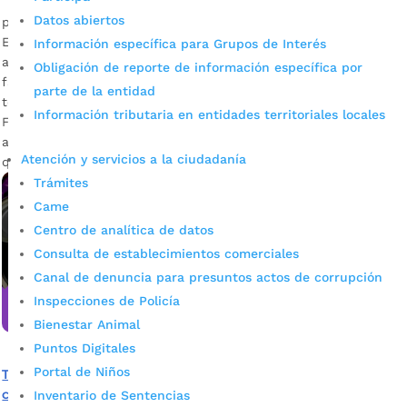
Datos abiertos
por
Alcaldía de Bucaramanga
|
Abr 27, 2020
|
Noticias
El 85 % de las denuncias corresponden a productos de
Información específica para Grupos de Interés
abastecimiento mientras que el 15% son por productos de
Obligación de reporte de información específica por
farmacia. Tucuentacuenta.com es una herramienta
parte de la entidad
tecnológica creada por el Instituto Municipal de Empleo y
Información tributaria en entidades territoriales locales
Fomento Empresarial de Bucaramanga –IMEBU-, bajo la
asesoría de la Oficina TIC del Municipio, para recibir las
Atención y servicios a la ciudadanía
quejas de los ciudadanos por […]
Trámites
Came
Centro de analítica de datos
Consulta de establecimientos comerciales
Canal de denuncia para presuntos actos de corrupción
Inspecciones de Policía
Bienestar Animal
Puntos Digitales
Portal de Niños
Tucuentacuenta.com, aplicación que permitirá revisar y
controlar precios en establecimientos comerciales
Inventario de Sentencias