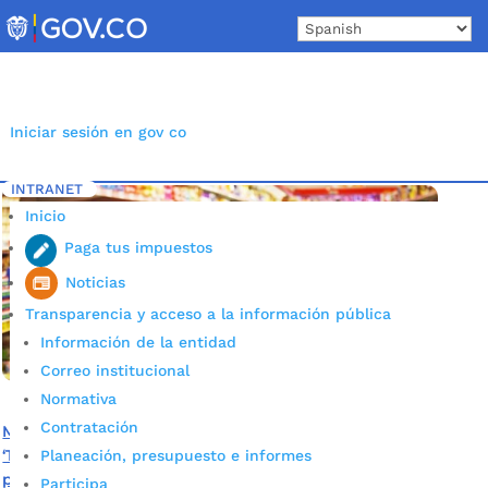
Skip
to
content
Iniciar sesión en gov co
INTRANET
Inicio
Etiqueta: Tucuentacuenta.com
5
Inicio
Paga tus impuestos
Noticias
Transparencia y acceso a la información pública
Información de la entidad
Correo institucional
Normativa
Contratación
Más de 120 denuncias han llegado a
‘Tucuentacuenta.com’ sobre alzas y especulaciones con
Planeación, presupuesto e informes
productos de primera necesidad
Participa