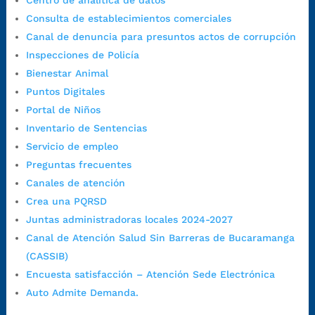
Centro de analítica de datos
Horario de Atención:
Lunes a jueves de 7:00 a.m. a 12:00 m y de
Consulta de establecimientos comerciales
1:00 p.m. a 5:30 p.m. / viernes jornada continua en el horario de
Canal de denuncia para presuntos actos de corrupción
7:00 a.m. a 5:00 p.m., con 30 minutos de descanso al medio día.
Inspecciones de Policía
Horario de Atención CAME (Central):
Bienestar Animal
Lunes a jueves: 7:00 a.m. a 12:00 m y de 1:00 p.m. a 5:30 p.m.
Puntos Digitales
Viernes: 7:00 a.m. a 5:00 p.m. en Jornada Continua con
Portal de Niños
30 minutos de descanso al medio día.
Inventario de Sentencias
Horario de Atención CAME (Norte):
Servicio de empleo
Dirección:
Carrera 12 #16N-84 del barrio Kennedy.
Preguntas frecuentes
Horario habitual de lunes a viernes en
jornada continua de 7:30
Canales de atención
a.m. a 3:00 p.m.
Crea una PQRSD
Teléfono Conmutador:
+57 (607) 633 70 00
Juntas administradoras locales 2024-2027
Líneagratuita:
+57 (607) 652 55 55
Canal de Atención Salud Sin Barreras de Bucaramanga
Correo Institucional:
contactenos@bucaramanga.gov.co
(CASSIB)
Correo de notificaciones
Encuesta satisfacción – Atención Sede Electrónica
judiciales:
notificaciones@bucaramanga.gov.co
Auto Admite Demanda.
Canal de denuncia para presuntos actos de corrupción: