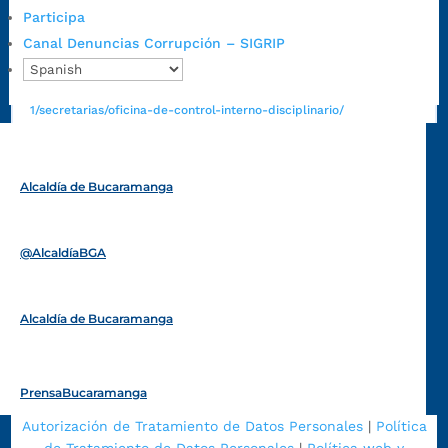
https://canaldenuncia.bucaramanga.gov.co/
Participa
Emergencia:
https://emergencia.bucaramanga.gov.co/
Canal Denuncias Corrupción – SIGRIP
Radique aquí su queja disciplinaria:
https://www.bucaramanga.gov.co/gobierno-ciudadanos-
1/secretarias/oficina-de-control-interno-disciplinario/
Alcaldía de Bucaramanga
Funcionarios y contratistas
@AlcaldíaBGA
Alcaldía de Bucaramanga
PrensaBucaramanga
Autorización de Tratamiento de Datos Personales
|
Política
de Tratamiento de Datos Personales
|
Política web y