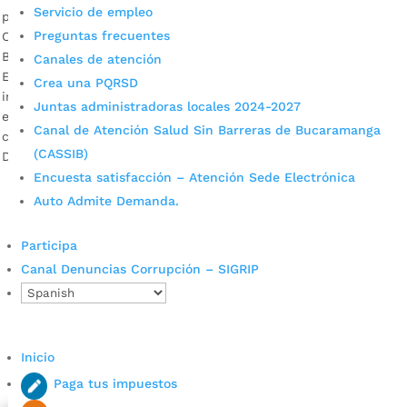
Servicio de empleo
por
Alcaldía de Bucaramanga
|
Abr 13, 2020
|
Noticias
Preguntas frecuentes
Con el liderazgo de Juan Carlos Cárdenas, alcalde de
Bucaramanga, y el Instituto Municipal de Empleo y Fomento
Canales de atención
Empresarial, IMEBU, se desarrolló una aplicación de
Crea una PQRSD
inteligencia artificial para revisar precios en la ciudad y
Juntas administradoras locales 2024-2027
encontrar las mejores soluciones económicas para los
Canal de Atención Salud Sin Barreras de Bucaramanga
ciudadanos. Isabel Cristina Rincón, directora del IMEBU
(CASSIB)
Descargar audio La estrategia #DonaTuRecibo le […]
Encuesta satisfacción – Atención Sede Electrónica
Auto Admite Demanda.
Participa
Canal Denuncias Corrupción – SIGRIP
Cupos Escolares Bucaramanga 2022
Inicio
Consulta aqui los pasos para inscribirse y solicitar un
Paga tus impuestos
cupo escolar en los colegios oficiales de
Bucaramanga.