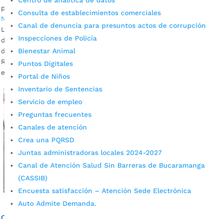
Centro de analítica de datos
por
Daniel Leonardo Quintero Duarte
|
Mar 11, 2022
|
Consulta de establecimientos comerciales
Noticias
,
Sin categoría
Canal de denuncia para presuntos actos de corrupción
La Policía tendrá 2.500 uniformados desplegados en puestos
Inspecciones de Policía
de votación y zonas priorizadas para garantizar la seguridad
durante las elecciones legislativas. Fotografía: Mauro
Bienestar Animal
Rodríguez / Prensa Alcaldía de Bucaramanga. Descargue
Puntos Digitales
entrevista: Melissa Franco, secretaria...
Portal de Niños
Inventario de Sentencias
Servicio de empleo
Preguntas frecuentes
Canales de atención
Crea una PQRSD
Juntas administradoras locales 2024-2027
Canal de Atención Salud Sin Barreras de Bucaramanga
(CASSIB)
Encuesta satisfacción – Atención Sede Electrónica
Auto Admite Demanda.
Conozca el balance de seguridad de lo corrido del 2022