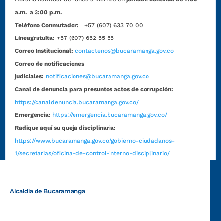
a.m. a 3:00 p.m.
Teléfono Conmutador:
+57 (607) 633 70 00
Líneagratuita:
+57 (607) 652 55 55
Correo Institucional:
contactenos@bucaramanga.gov.co
Correo de notificaciones
judiciales:
notificaciones@bucaramanga.gov.co
Canal de denuncia para presuntos actos de corrupción:
https://canaldenuncia.bucaramanga.gov.co/
Emergencia:
https://emergencia.bucaramanga.gov.co/
Radique aquí su queja disciplinaria:
https://www.bucaramanga.gov.co/gobierno-ciudadanos-
1/secretarias/oficina-de-control-interno-disciplinario/
Alcaldía de Bucaramanga
Funcionarios y contratistas