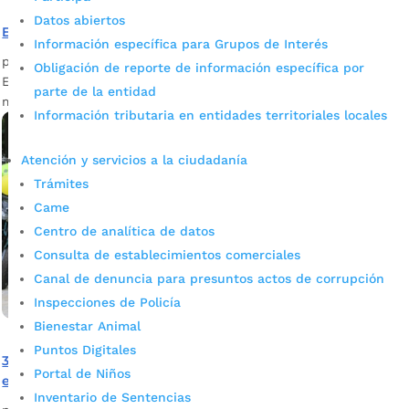
Datos abiertos
Estas son las medidas de seguridad para este diciembre
Información específica para Grupos de Interés
por
Alcaldía de Bucaramanga
|
Dic 1, 2023
|
Noticias
Obligación de reporte de información específica por
Estas son las medidas que adoptaron las autoridades en el
parte de la entidad
marco del´Plan Navidad´para esta temporada de fin de año.
Información tributaria en entidades territoriales locales
Atención y servicios a la ciudadanía
Trámites
Came
Centro de analítica de datos
Consulta de establecimientos comerciales
Canal de denuncia para presuntos actos de corrupción
Inspecciones de Policía
Bienestar Animal
Puntos Digitales
35 nuevos vehículos para apoyar trabajos de inteligencia
Portal de Niños
e investigación en Bucaramanga
Inventario de Sentencias