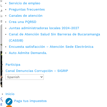
por
Alcaldía de Bucaramanga
|
Jul 30, 2023
|
Noticias
Servicio de empleo
Las motocicletas y carros fueron entregados por la
Preguntas frecuentes
Administración Municipal a los equipos de inteligencia e
Canales de atención
investigación de la Fiscalía y la Policía Metropolitana de
Bucaramanga.
Crea una PQRSD
Juntas administradoras locales 2024-2027
Canal de Atención Salud Sin Barreras de Bucaramanga
(CASSIB)
Encuesta satisfacción – Atención Sede Electrónica
Auto Admite Demanda.
Participa
Canal Denuncias Corrupción – SIGRIP
Inicio
Cárceles concesionadas donde los presos paguen con
Paga tus impuestos
plata su detención: propuesta del alcalde Cárdenas