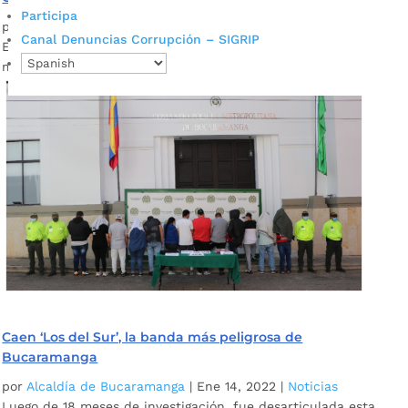
Participa
por
Alcaldía de Bucaramanga
|
Ene 19, 2022
|
Noticias
Canal Denuncias Corrupción – SIGRIP
En lo corrido del año dos bandas han sido desarticuladas y
más de 300 ladrones capturados. Estos son los resultados.
Caen ‘Los del Sur’, la banda más peligrosa de
Bucaramanga
por
Alcaldía de Bucaramanga
|
Ene 14, 2022
|
Noticias
Luego de 18 meses de investigación, fue desarticulada esta