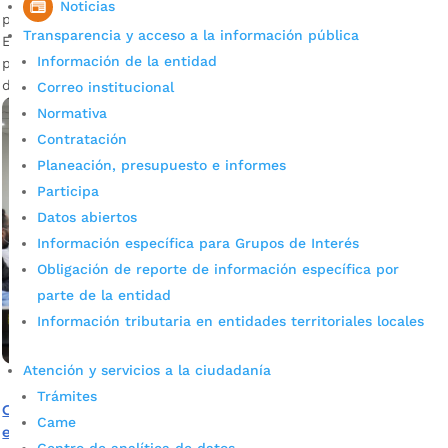
Noticias
por
Pilar Mejía
|
Abr 7, 2022
|
Noticias
Transparencia y acceso a la información pública
En las próximas semanas el alcalde de Bucaramanga
Información de la entidad
presentará una propuesta para que se estudie la viabilidad
de tener cárceles concesionadas.
Correo institucional
Normativa
Contratación
Planeación, presupuesto e informes
Participa
Datos abiertos
Información específica para Grupos de Interés
Obligación de reporte de información específica por
parte de la entidad
Información tributaria en entidades territoriales locales
Atención y servicios a la ciudadanía
Trámites
Consejo de seguridad adoptó medidas para garantizar
Came
elecciones en Bucaramanga