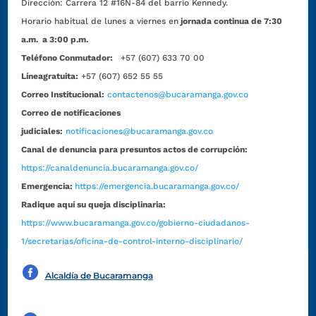
Dirección:
Carrera 12 #16N-84 del barrio Kennedy.
Horario habitual de lunes a viernes en
jornada continua de 7:30
a.m. a 3:00 p.m.
Teléfono Conmutador:
+57 (607) 633 70 00
Líneagratuita:
+57 (607) 652 55 55
Correo Institucional:
contactenos@bucaramanga.gov.co
Correo de notificaciones
judiciales:
notificaciones@bucaramanga.gov.co
Canal de denuncia para presuntos actos de corrupción:
https://canaldenuncia.bucaramanga.gov.co/
Emergencia:
https://emergencia.bucaramanga.gov.co/
Radique aquí su queja disciplinaria:
https://www.bucaramanga.gov.co/gobierno-ciudadanos-
1/secretarias/oficina-de-control-interno-disciplinario/
Alcaldía de Bucaramanga
Funcionarios y contratistas