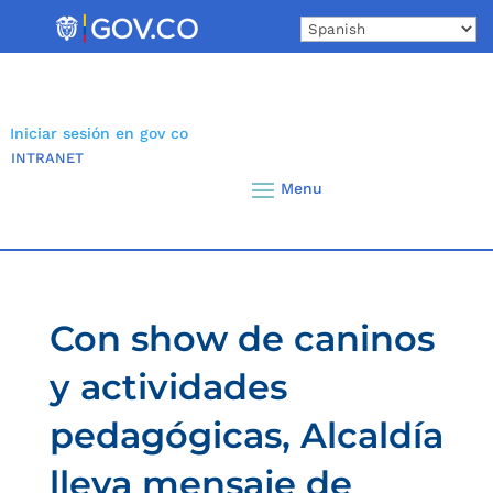
Skip
to
content
Iniciar sesión en gov co
INTRANET
Con show de caninos
y actividades
pedagógicas, Alcaldía
lleva mensaje de