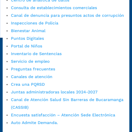
Centro de analítica de datos
Consulta de establecimientos comerciales
Canal de denuncia para presuntos actos de corrupción
Inspecciones de Policía
Bienestar Animal
Puntos Digitales
Portal de Niños
Dirección Fase I:
Calle 35 # 10-43, Bucaramanga, Santander,
Inventario de Sentencias
Colombia.
Servicio de empleo
Dirección Fase II:
Carrera 11 # 34-52, Bucaramanga, Santander,
Preguntas frecuentes
Colombia
Canales de atención
Código Postal:
680006. Código Dane: 68001.
Crea una PQRSD
Horario de Atención:
Lunes a jueves de 7:00 a.m. a 12:00 m y de
Juntas administradoras locales 2024-2027
1:00 p.m. a 5:30 p.m. / viernes jornada continua en el horario de
Canal de Atención Salud Sin Barreras de Bucaramanga
7:00 a.m. a 5:00 p.m., con 30 minutos de descanso al medio día.
(CASSIB)
Horario de Atención CAME (Central):
Encuesta satisfacción – Atención Sede Electrónica
Lunes a jueves: 7:00 a.m. a 12:00 m y de 1:00 p.m. a 5:30 p.m.
Auto Admite Demanda.
Viernes: 7:00 a.m. a 5:00 p.m. en Jornada Continua con