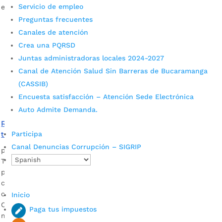
Servicio de empleo
empezaron desde este lunes, […]
Preguntas frecuentes
Canales de atención
Crea una PQRSD
Juntas administradoras locales 2024-2027
Canal de Atención Salud Sin Barreras de Bucaramanga
(CASSIB)
Encuesta satisfacción – Atención Sede Electrónica
Auto Admite Demanda.
Recomendaciones para propietarios de restaurantes y
tiendas de víveres
Participa
Canal Denuncias Corrupción – SIGRIP
por
Alcaldía de Bucaramanga
|
May 6, 2020
|
Noticias
Tenga en cuenta las siguientes pautas para prevenir la
propagación del Coronavirus y proteger la salud de sus
consumidores. Es de anotar que deben tener un plan de
contingencia para mejorar las condiciones higiénicas. El
Inicio
Covid-19 no es un chiste, es una realidad y está en nuestras
Paga tus impuestos
manos el cuidado correspondiente. Recomendaciones: