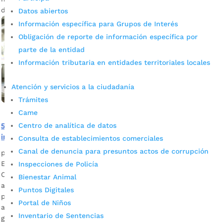
desde las 10:00 a.m. hasta las 11:59 p.m. Por […]
Datos abiertos
Información específica para Grupos de Interés
Obligación de reporte de información específica por
parte de la entidad
Información tributaria en entidades territoriales locales
Atención y servicios a la ciudadanía
Trámites
Came
Centro de analítica de datos
560 establecimientos podrán reabrir sus puertas tras
inscribirse en emergencia.bucaramanga.gov.co
Consulta de establecimientos comerciales
Canal de denuncia para presuntos actos de corrupción
por
Alcaldía de Bucaramanga
|
Sep 8, 2020
|
Noticias
El llamado del mandatario de los bumangueses, Juan Carlos
Inspecciones de Policía
Cárdenas, es a proteger la vida de los ciudadanos y también
Bienestar Animal
adelantar una reactivación económica segura, acatando los
Puntos Digitales
protocolos de bioseguridad. Descargar audio: Ángel Galvis,
Portal de Niños
asesor de despacho de la Alcaldía de Bucaramanga Los
Inventario de Sentencias
gimnasios, los restaurantes y los centros de culto