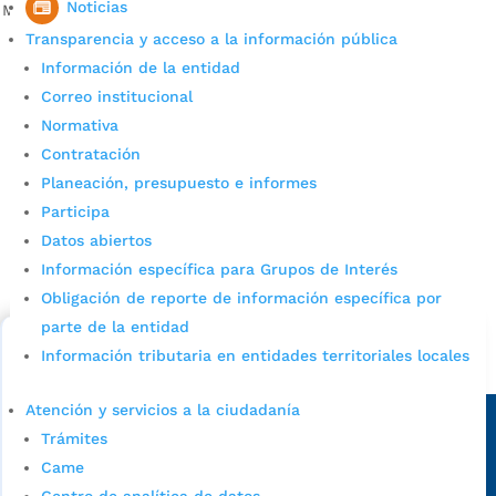
Noticias
Mantenga el cumplimiento de las […]
Transparencia y acceso a la información pública
Información de la entidad
Correo institucional
Normativa
Contratación
Planeación, presupuesto e informes
Participa
Cupos Escolares Bucaramanga 2022
Datos abiertos
Consulta aqui los pasos para inscribirse y solicitar un
Información específica para Grupos de Interés
cupo escolar en los colegios oficiales de
Obligación de reporte de información específica por
Bucaramanga.
parte de la entidad
Información tributaria en entidades territoriales locales
Alcaldía de Bucaramanga
Sede principal
Atención y servicios a la ciudadanía
Trámites
Came