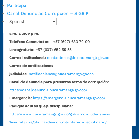
30 minutos de descanso al medio día.
Participa
Horario de Atención CAME (Norte):
Canal Denuncias Corrupción – SIGRIP
Dirección:
Carrera 12 #16N-84 del barrio Kennedy.
Horario habitual de lunes a viernes en
jornada continua de 7:30
a.m. a 3:00 p.m.
Teléfono Conmutador:
+57 (607) 633 70 00
Líneagratuita:
+57 (607) 652 55 55
Correo Institucional:
contactenos@bucaramanga.gov.co
Correo de notificaciones
judiciales:
notificaciones@bucaramanga.gov.co
Canal de denuncia para presuntos actos de corrupción:
https://canaldenuncia.bucaramanga.gov.co/
Emergencia:
https://emergencia.bucaramanga.gov.co/
Radique aquí su queja disciplinaria:
https://www.bucaramanga.gov.co/gobierno-ciudadanos-
1/secretarias/oficina-de-control-interno-disciplinario/