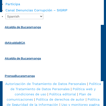
https://www.bucaramanga.gov.co/gobierno-ciudadanos-
Participa
1/secretarias/oficina-de-control-interno-disciplinario/
Canal Denuncias Corrupción – SIGRIP
Alcaldía de Bucaramanga
Funcionarios y contratistas
@AlcaldíaBGA
Alcaldía de Bucaramanga
PrensaBucaramanga
Autorización de Tratamiento de Datos Personales
|
Política
de Tratamiento de Datos Personales
|
Política web y
condiciones de uso
|
Política editorial
|
Plan de
comunicaciones
|
Política de derechos de autor
|
Política
de Seguridad de la Información
|
Uso y monitoreo pagina