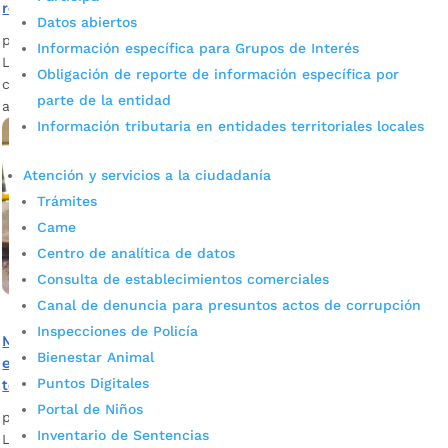
recolectan en Bucaramanga
Datos abiertos
por
Juan Sebastián Osbon Morales
|
Nov 8, 2021
|
Noticias
Información específica para Grupos de Interés
La Alcaldía de Bucaramanga ha liderado diferentes
Obligación de reporte de información específica por
campañas para incentivar la cultura del reciclaje y el
parte de la entidad
aprovechamiento de residuos.
Información tributaria en entidades territoriales locales
Atención y servicios a la ciudadanía
Trámites
Came
Centro de analítica de datos
Consulta de establecimientos comerciales
Canal de denuncia para presuntos actos de corrupción
Inspecciones de Policía
Más de 50 toneladas de residuos aprovechables se
Bienestar Animal
esperan recolectar, en el sector Centro, durante la
Puntos Digitales
temporada navideña
Portal de Niños
por
Alcaldía de Bucaramanga
|
Nov 9, 2020
|
Noticias
Inventario de Sentencias
La Empresa de Aseo Municipal, EMAB, ya inició la campaña