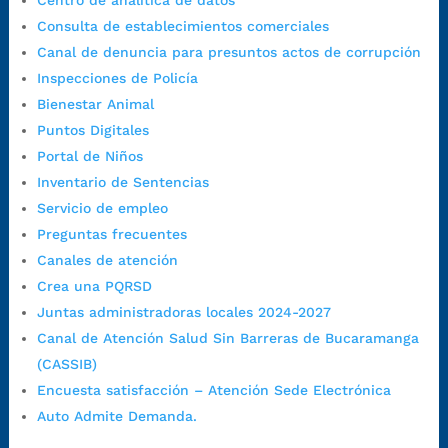
Centro de analítica de datos
Horario de Atención CAME (Central):
Consulta de establecimientos comerciales
Lunes a jueves: 7:00 a.m. a 12:00 m y de 1:00 p.m. a 5:30 p.m.
Canal de denuncia para presuntos actos de corrupción
Viernes: 7:00 a.m. a 5:00 p.m. en Jornada Continua con
Inspecciones de Policía
30 minutos de descanso al medio día.
Bienestar Animal
Horario de Atención CAME (Norte):
Puntos Digitales
Dirección:
Carrera 12 #16N-84 del barrio Kennedy.
Portal de Niños
Horario habitual de lunes a viernes en
jornada continua de 7:30
Inventario de Sentencias
a.m. a 3:00 p.m.
Servicio de empleo
Teléfono Conmutador:
+57 (607) 633 70 00
Preguntas frecuentes
Líneagratuita:
+57 (607) 652 55 55
Canales de atención
Correo Institucional:
contactenos@bucaramanga.gov.co
Crea una PQRSD
Correo de notificaciones
Juntas administradoras locales 2024-2027
judiciales:
notificaciones@bucaramanga.gov.co
Canal de Atención Salud Sin Barreras de Bucaramanga
Canal de denuncia para presuntos actos de corrupción:
(CASSIB)
https://canaldenuncia.bucaramanga.gov.co/
Encuesta satisfacción – Atención Sede Electrónica
Emergencia:
https://emergencia.bucaramanga.gov.co/
Auto Admite Demanda.
Radique aquí su queja disciplinaria: