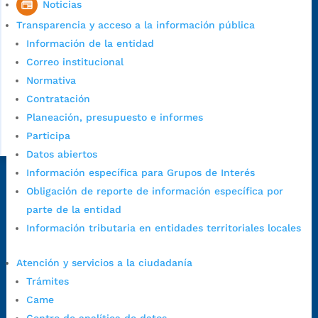
Noticias
Sede principal
Transparencia y acceso a la información pública
Información de la entidad
Correo institucional
Normativa
Contratación
Planeación, presupuesto e informes
Participa
Datos abiertos
Información específica para Grupos de Interés
Dirección Fase I:
Calle 35 # 10-43, Bucaramanga, Santander,
Obligación de reporte de información específica por
Colombia.
parte de la entidad
Dirección Fase II:
Carrera 11 # 34-52, Bucaramanga, Santander,
Información tributaria en entidades territoriales locales
Colombia
Código Postal:
680006. Código Dane: 68001.
Atención y servicios a la ciudadanía
Horario de Atención:
Lunes a jueves de 7:00 a.m. a 12:00 m y de
Trámites
1:00 p.m. a 5:30 p.m. / viernes jornada continua en el horario de
Came
7:00 a.m. a 5:00 p.m., con 30 minutos de descanso al medio día.