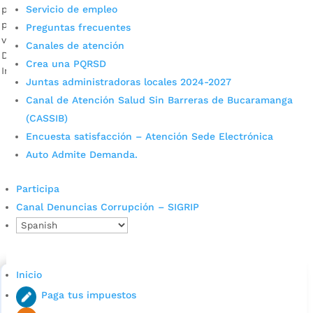
pedagógica para que los comerciantes separen el plástico, el
Servicio de empleo
papel, el vidrio, el cartón, el metal y el tetrapak, que se
Preguntas frecuentes
visibilizan en gran cantidad, en estas fiestas de fin de año.
Canales de atención
Descargue audio: Leidy Reyes, jefe de la Oficina de
Crea una PQRSD
Innovación Ambiental de la […]
Juntas administradoras locales 2024-2027
Canal de Atención Salud Sin Barreras de Bucaramanga
(CASSIB)
Encuesta satisfacción – Atención Sede Electrónica
Auto Admite Demanda.
Participa
Cupos Escolares Bucaramanga 2022
Canal Denuncias Corrupción – SIGRIP
Consulta aqui los pasos para inscribirse y solicitar un
cupo escolar en los colegios oficiales de
Bucaramanga.
Inicio
Alcaldía de Bucaramanga
Paga tus impuestos