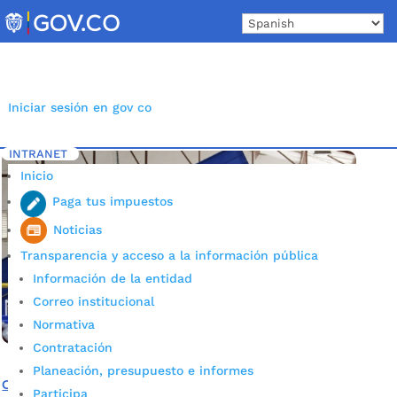
Skip
to
content
Iniciar sesión en gov co
INTRANET
Inicio
Etiqueta: Residuos aprovechables
5
Inicio
Paga tus impuestos
Noticias
Transparencia y acceso a la información pública
Información de la entidad
Correo institucional
Normativa
Contratación
Planeación, presupuesto e informes
Conozca en cifras los residuos aprovechables que se
Participa