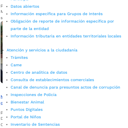
por
Pilar Mejía
|
Oct 17, 2023
|
Noticias
Datos abiertos
Más de 75 mil estudiantes se verían afectados en la capital
Información específica para Grupos de Interés
santandereana.
Obligación de reporte de información específica por
parte de la entidad
Información tributaria en entidades territoriales locales
Atención y servicios a la ciudadanía
Trámites
Came
Centro de analítica de datos
Consulta de establecimientos comerciales
Canal de denuncia para presuntos actos de corrupción
Inspecciones de Policía
Más de 75 mil estudiantes regresan a clases en los
Bienestar Animal
colegios oficiales de Bucaramanga
Puntos Digitales
por
Edgar Augusto Sánchez
|
Ene 23, 2023
|
Noticias
Portal de Niños
Desde el año anterior, el alcalde de Bucaramanga Juan
Inventario de Sentencias
Carlos Cárdenas ordenó reparar, acondicionar o repotenciar