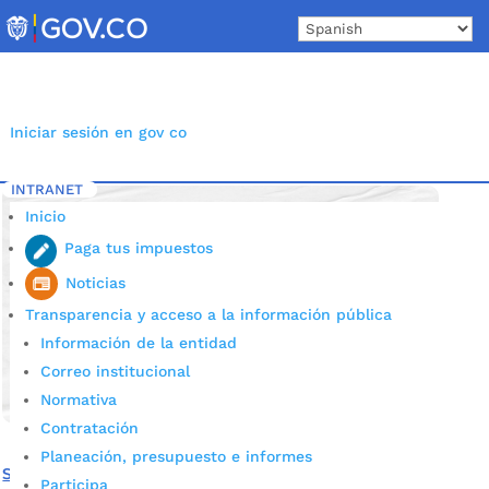
Skip
to
content
Iniciar sesión en gov co
INTRANET
Inicio
Etiqueta: Regreso a clases Bucaramanga
5
Inicio
Paga tus impuestos
Noticias
Transparencia y acceso a la información pública
Información de la entidad
Correo institucional
Normativa
Contratación
Planeación, presupuesto e informes
Suspenden clases en colegios por falta de agua
Participa