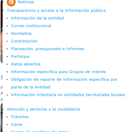
Noticias
Transparencia y acceso a la información pública
Información de la entidad
Correo institucional
Normativa
Contratación
Planeación, presupuesto e informes
Participa
Datos abiertos
Información específica para Grupos de Interés
Tenga en cuenta estos tips para el regreso a clases
Obligación de reporte de información específica por
por
Edgar Augusto Sánchez
|
Ene 17, 2022
|
Noticias
parte de la entidad
Así se llevará a cabo el regreso a clases en Bucaramanga.
Información tributaria en entidades territoriales locales
Estas son las recomendaciones para iniciar el año escolar.
Atención y servicios a la ciudadanía
Trámites
Came