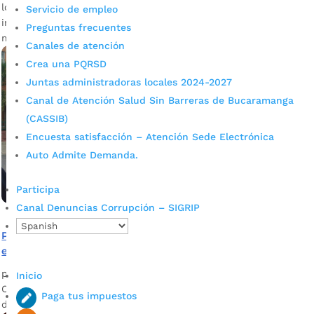
los colegios de la ciudad. La gran mayoría de las
Servicio de empleo
instituciones educativas oficiales de Bucaramanga tienen
Preguntas frecuentes
más de 40 años sin recibir atención en su infraestructura.
Canales de atención
Crea una PQRSD
Juntas administradoras locales 2024-2027
Canal de Atención Salud Sin Barreras de Bucaramanga
(CASSIB)
Encuesta satisfacción – Atención Sede Electrónica
Auto Admite Demanda.
Participa
Canal Denuncias Corrupción – SIGRIP
Policías en bicicletas velan por la seguridad de los
estudiantes que regresaron a clases
por
Edgar Augusto Sánchez
|
Ene 18, 2022
|
Noticias
Inicio
Con esta estrategia se garantiza la seguridad de los menores
Paga tus impuestos
de edad.