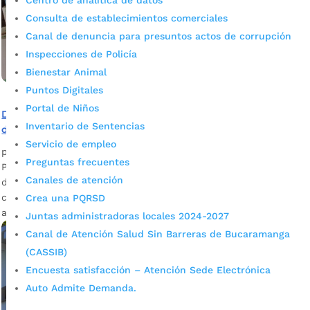
Centro de analítica de datos
Consulta de establecimientos comerciales
Canal de denuncia para presuntos actos de corrupción
Inspecciones de Policía
Bienestar Animal
Puntos Digitales
Portal de Niños
Dos millones de tapabocas protegerán a estudiantes y
Inventario de Sentencias
docentes en el regreso a clases
Servicio de empleo
por
Edgar Augusto Sánchez
|
Ene 16, 2022
|
Noticias
Preguntas frecuentes
Para un regreso seguro a clases, la Secretaría de Educación
Canales de atención
de Bucaramanga invirtió $1.093 millones en la protección de
cerca de 81 mil personas entre estudiantes, docentes y
Crea una PQRSD
administrativos de colegios oficiales de la ciudad.
Juntas administradoras locales 2024-2027
Canal de Atención Salud Sin Barreras de Bucaramanga
(CASSIB)
Encuesta satisfacción – Atención Sede Electrónica
Auto Admite Demanda.