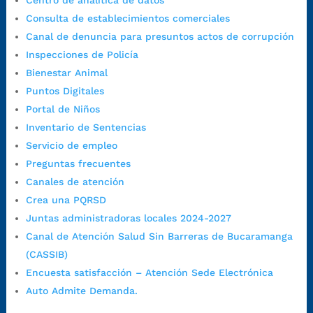
Centro de analítica de datos
7:00 a.m. a 5:00 p.m., con 30 minutos de descanso al medio día.
Consulta de establecimientos comerciales
Horario de Atención CAME (Central):
Canal de denuncia para presuntos actos de corrupción
Lunes a jueves: 7:00 a.m. a 12:00 m y de 1:00 p.m. a 5:30 p.m.
Inspecciones de Policía
Viernes: 7:00 a.m. a 5:00 p.m. en Jornada Continua con
Bienestar Animal
30 minutos de descanso al medio día.
Puntos Digitales
Horario de Atención CAME (Norte):
Portal de Niños
Dirección:
Carrera 12 #16N-84 del barrio Kennedy.
Inventario de Sentencias
Horario habitual de lunes a viernes en
jornada continua de 7:30
Servicio de empleo
a.m. a 3:00 p.m.
Preguntas frecuentes
Teléfono Conmutador:
+57 (607) 633 70 00
Canales de atención
Líneagratuita:
+57 (607) 652 55 55
Crea una PQRSD
Correo Institucional:
contactenos@bucaramanga.gov.co
Juntas administradoras locales 2024-2027
Correo de notificaciones
Canal de Atención Salud Sin Barreras de Bucaramanga
judiciales:
notificaciones@bucaramanga.gov.co
(CASSIB)
Canal de denuncia para presuntos actos de corrupción:
Encuesta satisfacción – Atención Sede Electrónica
https://canaldenuncia.bucaramanga.gov.co/
Auto Admite Demanda.
Emergencia:
https://emergencia.bucaramanga.gov.co/