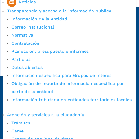
Noticias
Sede principal
Transparencia y acceso a la información pública
Información de la entidad
Correo institucional
Normativa
Contratación
Planeación, presupuesto e informes
Participa
Datos abiertos
Información específica para Grupos de Interés
Obligación de reporte de información específica por
Dirección Fase I:
Calle 35 # 10-43, Bucaramanga, Santander,
parte de la entidad
Colombia.
Información tributaria en entidades territoriales locales
Dirección Fase II:
Carrera 11 # 34-52, Bucaramanga, Santander,
Colombia
Atención y servicios a la ciudadanía
Código Postal:
680006. Código Dane: 68001.
Trámites
Horario de Atención:
Lunes a jueves de 7:00 a.m. a 12:00 m y de
Came
1:00 p.m. a 5:30 p.m. / viernes jornada continua en el horario de