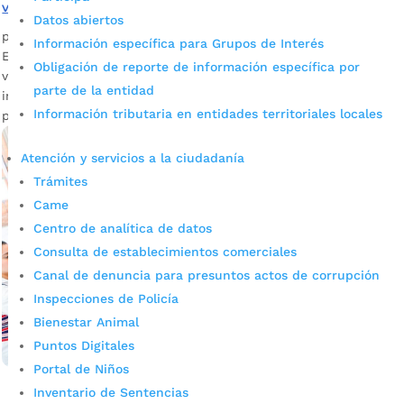
vinieron a conocer el Páramo de Santurbán
Datos abiertos
por
Mónica María Farfán Sanabria
|
Nov 4, 2023
|
Noticias
Información específica para Grupos de Interés
En esta nota les contamos cómo fue la experiencia que
Obligación de reporte de información específica por
vivieron miembros de la comunidad arhuaca, junto a
parte de la entidad
investigadores nacionales e internacionales, al visitar por
Información tributaria en entidades territoriales locales
primera vez el majestuoso Páramo de Santurbán.
Atención y servicios a la ciudadanía
Trámites
Came
Centro de analítica de datos
Consulta de establecimientos comerciales
Canal de denuncia para presuntos actos de corrupción
Inspecciones de Policía
Bienestar Animal
Puntos Digitales
Portal de Niños
Inventario de Sentencias