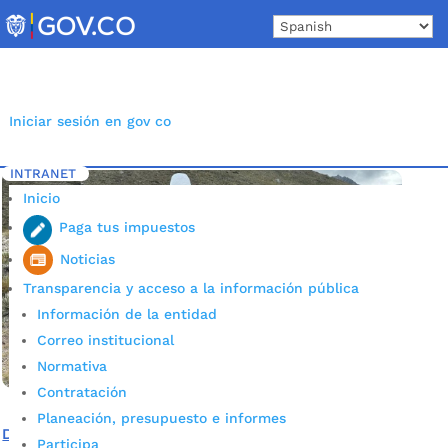
Skip
to
content
Iniciar sesión en gov co
INTRANET
Inicio
Etiqueta: Protección del agua
5
Inicio
Paga tus impuestos
Noticias
Transparencia y acceso a la información pública
Información de la entidad
Correo institucional
Normativa
Contratación
Planeación, presupuesto e informes
Desde la Sierra Nevada de Santa Marta y Holanda
Participa