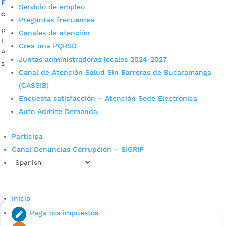
Familias que velan por predios protegidos en Charta
Servicio de empleo
cobran su primer y segundo pago
Preguntas frecuentes
por
Darlin Ramírez Leiva
|
Oct 31, 2023
|
Noticias
Canales de atención
Las 40 familias beneficiadas con los Pagos por Servicios
Crea una PQRSD
Ambientales (PSA), cobrarán su segundo y primer pago,
Juntas administradoras locales 2024-2027
según corresponda.
Canal de Atención Salud Sin Barreras de Bucaramanga
(CASSIB)
Encuesta satisfacción – Atención Sede Electrónica
Auto Admite Demanda.
Participa
Canal Denuncias Corrupción – SIGRIP
Cupos Escolares Bucaramanga 2022
Consulta aqui los pasos para inscribirse y solicitar un
cupo escolar en los colegios oficiales de
Inicio
Bucaramanga.
Paga tus impuestos
Alcaldía de Bucaramanga