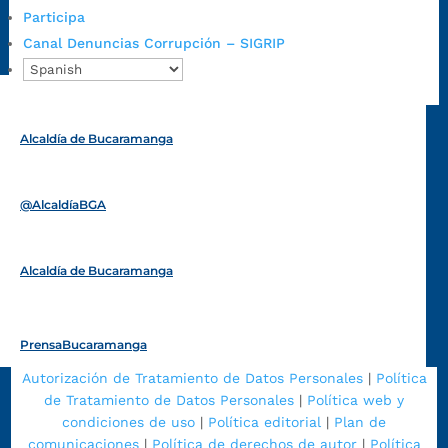
Radique aquí su queja disciplinaria:
Participa
https://www.bucaramanga.gov.co/gobierno-ciudadanos-
Canal Denuncias Corrupción – SIGRIP
1/secretarias/oficina-de-control-interno-disciplinario/
Alcaldía de Bucaramanga
Funcionarios y contratistas
@AlcaldíaBGA
Alcaldía de Bucaramanga
PrensaBucaramanga
Autorización de Tratamiento de Datos Personales
|
Política
de Tratamiento de Datos Personales
|
Política web y
condiciones de uso
|
Política editorial
|
Plan de
comunicaciones
|
Política de derechos de autor
|
Política