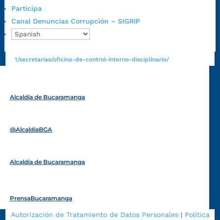
Participa
https://canaldenuncia.bucaramanga.gov.co/
Canal Denuncias Corrupción – SIGRIP
Emergencia:
https://emergencia.bucaramanga.gov.co/
Radique aquí su queja disciplinaria:
https://www.bucaramanga.gov.co/gobierno-ciudadanos-
1/secretarias/oficina-de-control-interno-disciplinario/
Alcaldía de Bucaramanga
Funcionarios y contratistas
@AlcaldíaBGA
Alcaldía de Bucaramanga
PrensaBucaramanga
Autorización de Tratamiento de Datos Personales
|
Política