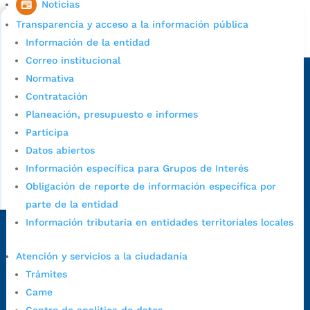
Noticias
Bucaramanga.
Transparencia y acceso a la información pública
Alcaldía de Bucaramanga
Información de la entidad
Correo institucional
Sede principal
Normativa
Contratación
Planeación, presupuesto e informes
Participa
Datos abiertos
Información específica para Grupos de Interés
Obligación de reporte de información específica por
parte de la entidad
Información tributaria en entidades territoriales locales
Dirección Fase I:
Calle 35 # 10-43, Bucaramanga, Santander,
Colombia.
Atención y servicios a la ciudadanía
Dirección Fase II:
Carrera 11 # 34-52, Bucaramanga, Santander,
Trámites
Colombia
Came
Código Postal:
680006. Código Dane: 68001.