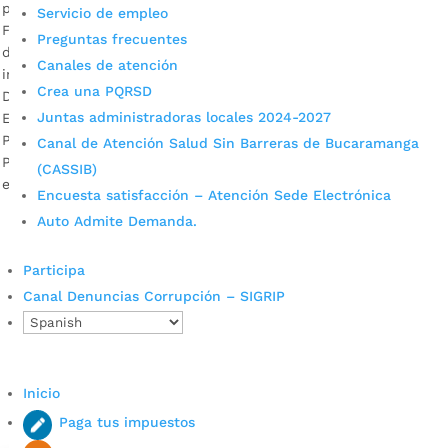
por
Alcaldía de Bucaramanga
|
Feb 29, 2020
|
Noticias
Servicio de empleo
Funcionarios de las secretarías de Educación y Planeación
Preguntas frecuentes
de Bucaramanga recibieron información sobre cómo
Canales de atención
implementar estrategias que mejoren la educación oficial.
Crea una PQRSD
Descargar audios: Ana Leonor Rueda Vivas, secretaria de
Juntas administradoras locales 2024-2027
Educación del Municipio / Jaime Vizcaíno, director de
Primera Infancia del MEN Según Jaime Vizcaíno, director de
Canal de Atención Salud Sin Barreras de Bucaramanga
Primera Infancia del Ministerio de Educación Nacional, MEN,
(CASSIB)
el […]
Encuesta satisfacción – Atención Sede Electrónica
Auto Admite Demanda.
Participa
Canal Denuncias Corrupción – SIGRIP
Cupos Escolares Bucaramanga 2022
Inicio
Consulta aqui los pasos para inscribirse y solicitar un
Paga tus impuestos
cupo escolar en los colegios oficiales de