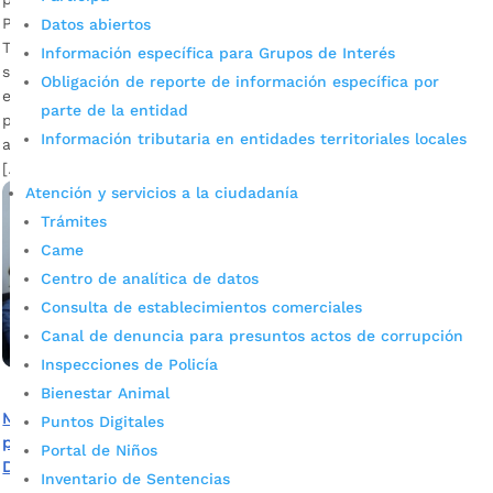
Para adelantar con éxito el proyecto, actualmente la Oficina
Datos abiertos
TIC cumple con una tarea de análisis de las zonas en donde
Información específica para Grupos de Interés
se podría ampliar la cobertura. Ana Leonor Rueda, secretaria
Obligación de reporte de información específica por
educación Bucaramanga Descargar audio Con un
parte de la entidad
presupuesto de $5.500 millones la Alcaldía de Bucaramanga,
Información tributaria en entidades territoriales locales
a través de la Secretaría de Educación, tiene la misión de
[…]
Atención y servicios a la ciudadanía
Trámites
Came
Centro de analítica de datos
Consulta de establecimientos comerciales
Canal de denuncia para presuntos actos de corrupción
Inspecciones de Policía
Bienestar Animal
Ministerio de Educación realiza capacitaciones sobre
Puntos Digitales
programas que se tendrían en cuenta en el Plan de
Portal de Niños
Desarrollo
Inventario de Sentencias