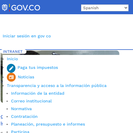
Skip
to
content
Iniciar sesión en gov co
INTRANET
Inicio
Etiqueta: Plan de Desarrollo Bucaramanga
5
Inicio
Paga tus impuestos
Noticias
Transparencia y acceso a la información pública
Información de la entidad
Correo institucional
Normativa
Contratación
Con $5.500 millones Gobierno Municipal garantizará en
los próximos años la conectividad digital
Planeación, presupuesto e informes
Participa
por
Alcaldía de Bucaramanga
|
Jun 30, 2020
|
Noticias