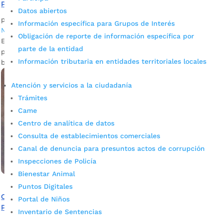
Parque Extremo
Datos abiertos
por
Félix Guillermo Cristancho García
|
Oct 22, 2021
|
Información específica para Grupos de Interés
Noticias
Obligación de reporte de información específica por
Este domingo, a partir de las 10:00 a.m., se hará un evento
parte de la entidad
para resaltar la transformación del Parque Extremo, en el
Información tributaria en entidades territoriales locales
barrio San Martín.
Atención y servicios a la ciudadanía
Trámites
Came
Centro de analítica de datos
Consulta de establecimientos comerciales
Canal de denuncia para presuntos actos de corrupción
Inspecciones de Policía
Bienestar Animal
Puntos Digitales
Con la iniciativa ‘Pinta Joven, Pinta Paz’ se transforma el
Portal de Niños
Parque Extremo del barrio San Martín
Inventario de Sentencias