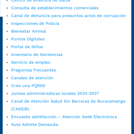
Centro de analítica de datos
Consulta de establecimientos comerciales
Canal de denuncia para presuntos actos de corrupción
Inspecciones de Policía
Dirección Fase I:
Calle 35 # 10-43, Bucaramanga, Santander,
Bienestar Animal
Colombia.
Puntos Digitales
Dirección Fase II:
Carrera 11 # 34-52, Bucaramanga, Santander,
Portal de Niños
Colombia
Inventario de Sentencias
Código Postal:
680006. Código Dane: 68001.
Servicio de empleo
Horario de Atención:
Lunes a jueves de 7:00 a.m. a 12:00 m y de
Preguntas frecuentes
1:00 p.m. a 5:30 p.m. / viernes jornada continua en el horario de
Canales de atención
7:00 a.m. a 5:00 p.m., con 30 minutos de descanso al medio día.
Crea una PQRSD
Horario de Atención CAME (Central):
Juntas administradoras locales 2024-2027
Lunes a jueves: 7:00 a.m. a 12:00 m y de 1:00 p.m. a 5:30 p.m.
Canal de Atención Salud Sin Barreras de Bucaramanga
Viernes: 7:00 a.m. a 5:00 p.m. en Jornada Continua con
(CASSIB)
30 minutos de descanso al medio día.
Encuesta satisfacción – Atención Sede Electrónica
Horario de Atención CAME (Norte):
Auto Admite Demanda.
Dirección:
Carrera 12 #16N-84 del barrio Kennedy.