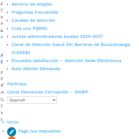
por
Félix Guillermo Cristancho García
|
Oct 15, 2021
|
Noticias
Servicio de empleo
Con el suministro de los materiales y el apoyo técnicos,
Preguntas frecuentes
entre otros aspectos, se logró pintar el Skate Park del
Canales de atención
Parque Extremo.
Crea una PQRSD
Juntas administradoras locales 2024-2027
Canal de Atención Salud Sin Barreras de Bucaramanga
(CASSIB)
Alcaldía de Bucaramanga ganó concurso de la
Encuesta satisfacción – Atención Sede Electrónica
Fundación Pintuco que rehabilitará el Parque Extremo
Auto Admite Demanda.
por
Alcaldía de Bucaramanga
|
Jun 5, 2021
|
Noticias
El equipo del Taller de Arquitectura de la Administración
Participa
Municipal, con el apoyo de colectivos juveniles, logró, entre
Canal Denuncias Corrupción – SIGRIP
más de 100 participantes, el premio que permitirá una
transformación de calidad en este escenario ubicado en la
Comuna 9. Descargue audio: Iván Vargas, secretario de
Infraestructura El suministro de los materiales y el apoyo
técnicos, […]
Inicio
Paga tus impuestos