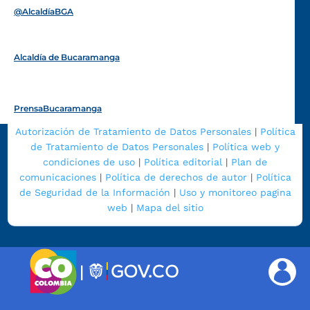
@AlcaldíaBGA
Alcaldía de Bucaramanga
PrensaBucaramanga
Autorización de Tratamiento de Datos Personales
|
Política
de Tratamiento de Datos Personales
|
Política web y
condiciones de uso
|
Política editorial
|
Plan de
comunicaciones
|
Política de derechos de autor
|
Política
de Seguridad de la Información
|
Uso y monitoreo pagina
web
|
Mapa del sitio
|