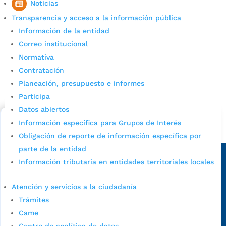
Noticias
Transparencia y acceso a la información pública
Información de la entidad
Correo institucional
Normativa
Cupos Escolares Bucaramanga 2022
Contratación
Planeación, presupuesto e informes
Consulta aqui los pasos para inscribirse y solicitar un
cupo escolar en los colegios oficiales de
Participa
Bucaramanga.
Datos abiertos
Información específica para Grupos de Interés
Alcaldía de Bucaramanga
Obligación de reporte de información específica por
Sede principal
parte de la entidad
Información tributaria en entidades territoriales locales
Atención y servicios a la ciudadanía
Trámites
Came