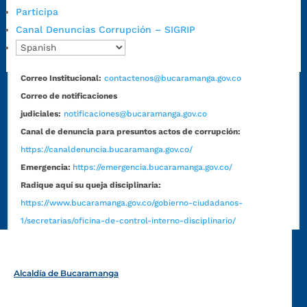
Horario habitual de lunes a viernes en
jornada continua de 7:30
Participa
a.m. a 3:00 p.m.
Canal Denuncias Corrupción – SIGRIP
Teléfono Conmutador:
+57 (607) 633 70 00
Líneagratuita:
+57 (607) 652 55 55
Correo Institucional:
contactenos@bucaramanga.gov.co
Correo de notificaciones
judiciales:
notificaciones@bucaramanga.gov.co
Canal de denuncia para presuntos actos de corrupción:
https://canaldenuncia.bucaramanga.gov.co/
Emergencia:
https://emergencia.bucaramanga.gov.co/
Radique aquí su queja disciplinaria:
https://www.bucaramanga.gov.co/gobierno-ciudadanos-
1/secretarias/oficina-de-control-interno-disciplinario/
Alcaldía de Bucaramanga
Funcionarios y contratistas