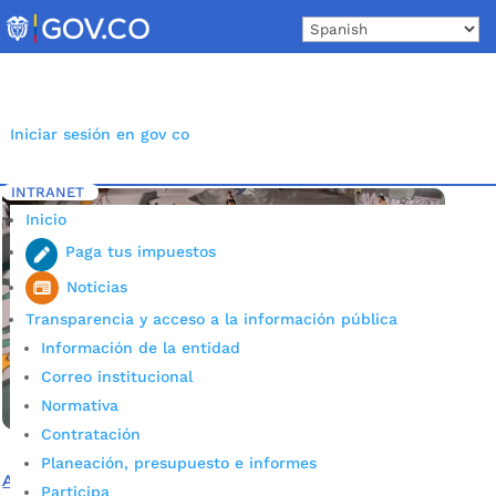
Skip
to
content
Iniciar sesión en gov co
INTRANET
Inicio
Etiqueta: Parque Extremo
5
Inicio
Paga tus impuestos
Noticias
Transparencia y acceso a la información pública
Información de la entidad
Correo institucional
Normativa
Contratación
Planeación, presupuesto e informes
Así va la intervención de ‘Pinta Joven, Pinta Paz’ en el
Participa