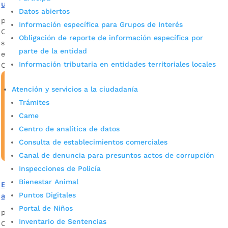
ubicará en el Parque Centenario
Datos abiertos
por
Mónica María Farfán Sanabria
|
Jun 28, 2023
|
Noticias
Información específica para Grupos de Interés
Conozca cuál es el diseño de la nueva pieza escultórica que
Obligación de reporte de información específica por
se construirá en el emblemático Parque Centenario, ubicado
parte de la entidad
en el Centro de Bucaramanga dentro del Distrito de Artes y
Información tributaria en entidades territoriales locales
Oficios.
Atención y servicios a la ciudadanía
Trámites
Came
Centro de analítica de datos
Consulta de establecimientos comerciales
Canal de denuncia para presuntos actos de corrupción
Inspecciones de Policía
Bienestar Animal
El Parque Centenario tendrá un nuevo monumento
Puntos Digitales
alusivo a los 400 años de Bucaramanga
Portal de Niños
por
Mónica María Farfán Sanabria
|
Mar 25, 2023
|
Noticias
Inventario de Sentencias
Conozca y participe en el concurso de arquitectura que