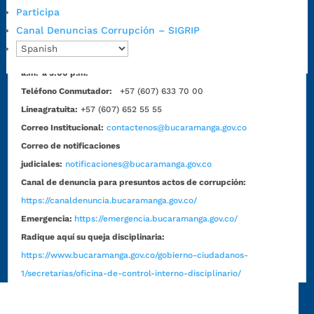
Participa
Horario de Atención CAME (Norte):
Canal Denuncias Corrupción – SIGRIP
Dirección:
Carrera 12 #16N-84 del barrio Kennedy.
Horario habitual de lunes a viernes en
jornada continua de 7:30
a.m. a 3:00 p.m.
Teléfono Conmutador:
+57 (607) 633 70 00
Líneagratuita:
+57 (607) 652 55 55
Correo Institucional:
contactenos@bucaramanga.gov.co
Correo de notificaciones
judiciales:
notificaciones@bucaramanga.gov.co
Canal de denuncia para presuntos actos de corrupción:
https://canaldenuncia.bucaramanga.gov.co/
Emergencia:
https://emergencia.bucaramanga.gov.co/
Radique aquí su queja disciplinaria:
https://www.bucaramanga.gov.co/gobierno-ciudadanos-
1/secretarias/oficina-de-control-interno-disciplinario/