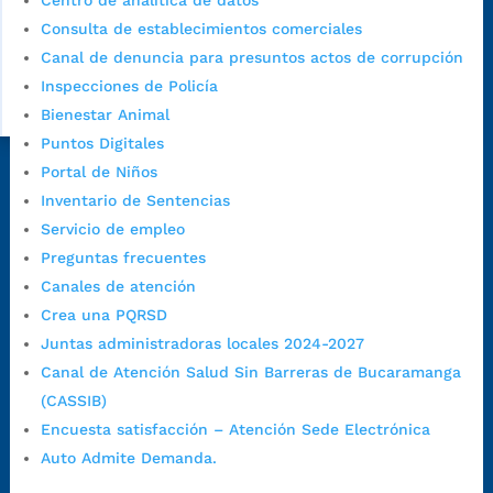
Centro de analítica de datos
Consulta de establecimientos comerciales
Canal de denuncia para presuntos actos de corrupción
Inspecciones de Policía
Bienestar Animal
Puntos Digitales
Portal de Niños
Dirección Fase I:
Calle 35 # 10-43, Bucaramanga, Santander,
Inventario de Sentencias
Colombia.
Servicio de empleo
Dirección Fase II:
Carrera 11 # 34-52, Bucaramanga, Santander,
Preguntas frecuentes
Colombia
Canales de atención
Código Postal:
680006. Código Dane: 68001.
Crea una PQRSD
Horario de Atención:
Lunes a jueves de 7:00 a.m. a 12:00 m y de
Juntas administradoras locales 2024-2027
1:00 p.m. a 5:30 p.m. / viernes jornada continua en el horario de
Canal de Atención Salud Sin Barreras de Bucaramanga
7:00 a.m. a 5:00 p.m., con 30 minutos de descanso al medio día.
(CASSIB)
Horario de Atención CAME (Central):
Encuesta satisfacción – Atención Sede Electrónica
Lunes a jueves: 7:00 a.m. a 12:00 m y de 1:00 p.m. a 5:30 p.m.
Auto Admite Demanda.
Viernes: 7:00 a.m. a 5:00 p.m. en Jornada Continua con
30 minutos de descanso al medio día.