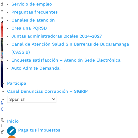
Servicio de empleo
definirá la nueva pieza escultórica, que se construirá en el
emblemático Parque Centenario, ubicado en el Centro de la
Preguntas frecuentes
ciudad dentro del Distrito de Artes y Oficios.
Canales de atención
Crea una PQRSD
Juntas administradoras locales 2024-2027
Canal de Atención Salud Sin Barreras de Bucaramanga
(CASSIB)
Encuesta satisfacción – Atención Sede Electrónica
Auto Admite Demanda.
Participa
Canal Denuncias Corrupción – SIGRIP
Ciudadanos aportaron ideas para transformar el Parque
Centenario
por
Félix Guillermo Cristancho García
|
Ago 27, 2021
|
Noticias
Inicio
La actividad se enmarcó en el proyecto ‘Plan Centro –
Paga tus impuestos
Distrito de Artes’, que le apuesta a la renovación del Parque