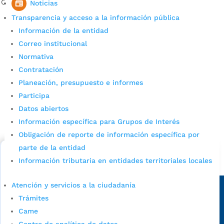
Centenario.
Noticias
Transparencia y acceso a la información pública
Información de la entidad
Correo institucional
Normativa
Contratación
Planeación, presupuesto e informes
Participa
Cupos Escolares Bucaramanga 2022
Datos abiertos
Consulta aqui los pasos para inscribirse y solicitar un
Información específica para Grupos de Interés
cupo escolar en los colegios oficiales de
Obligación de reporte de información específica por
Bucaramanga.
parte de la entidad
Información tributaria en entidades territoriales locales
Alcaldía de Bucaramanga
Sede principal
Atención y servicios a la ciudadanía
Trámites
Came