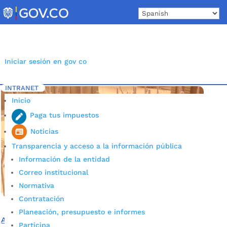
Skip
to
content
Iniciar sesión en gov co
INTRANET
Inicio
Etiqueta: Parque Centenario
5
Inicio
Paga tus impuestos
Noticias
Transparencia y acceso a la información pública
Información de la entidad
Correo institucional
Normativa
Contratación
Planeación, presupuesto e informes
Así será el nuevo monumento ‘BGA 400 años’ que se
Participa