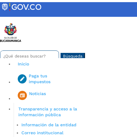
Skip
to
content
INTRANET
Buscar:
Search
for...
Inicio
Paga tus
impuestos
Iniciar sesión en gov co
Noticias
Transparencia y acceso a la
información pública
Información de la entidad
Correo institucional