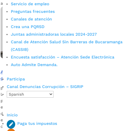
aspectos, se permite la libre […]
Servicio de empleo
Preguntas frecuentes
Canales de atención
Crea una PQRSD
Juntas administradoras locales 2024-2027
Canal de Atención Salud Sin Barreras de Bucaramanga
(CASSIB)
Encuesta satisfacción – Atención Sede Electrónica
Auto Admite Demanda.
Alcaldía de Bucaramanga hará realidad la recuperación
de la casa natal de Luis Carlos Galán
Participa
Canal Denuncias Corrupción – SIGRIP
por
Alcaldía de Bucaramanga
|
Mar 25, 2021
|
Noticias
La Secretaría de Infraestructura ya abrió la licitación
pública, por un valor de $1.019 millones, para reivindicar
este bien de interés cultural y difundir la memoria de uno
de los líderes políticos más influyentes de la región y el país
Inicio
en el siglo XX. En el inmueble, ubicado en la calle 36 con
Paga tus impuestos
carrera 25, […]