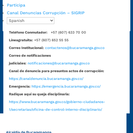
Horario de Atención CAME (Norte):
Participa
Dirección:
Carrera 12 #16N-84 del barrio Kennedy.
Canal Denuncias Corrupción – SIGRIP
Horario habitual de lunes a viernes en
jornada continua de 7:30
a.m. a 3:00 p.m.
Teléfono Conmutador:
+57 (607) 633 70 00
Líneagratuita:
+57 (607) 652 55 55
Correo Institucional:
contactenos@bucaramanga.gov.co
Correo de notificaciones
judiciales:
notificaciones@bucaramanga.gov.co
Canal de denuncia para presuntos actos de corrupción:
https://canaldenuncia.bucaramanga.gov.co/
Emergencia:
https://emergencia.bucaramanga.gov.co/
Radique aquí su queja disciplinaria:
https://www.bucaramanga.gov.co/gobierno-ciudadanos-
1/secretarias/oficina-de-control-interno-disciplinario/
Alcaldía de Bucaramanga