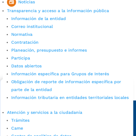
Noticias
Transparencia y acceso a la información pública
Información de la entidad
Correo institucional
Normativa
Contratación
Planeación, presupuesto e informes
Cupos Escolares Bucaramanga 2022
Participa
Consulta aqui los pasos para inscribirse y solicitar un
Datos abiertos
cupo escolar en los colegios oficiales de
Información específica para Grupos de Interés
Bucaramanga.
Obligación de reporte de información específica por
parte de la entidad
Alcaldía de Bucaramanga
Información tributaria en entidades territoriales locales
Sede principal
Atención y servicios a la ciudadanía
Trámites
Came