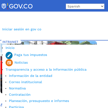
Skip
to
content
Iniciar sesión en gov co
INTRANET
Inicio
Etiqueta: Luis Carlos Galán
5
Inicio
Paga tus impuestos
Noticias
Transparencia y acceso a la información pública
Información de la entidad
Correo institucional
Normativa
Contratación
Planeación, presupuesto e informes
Adjudicado contrato para la transformación de la casa
Participa