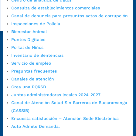
Centro de analítica de datos
Consulta de establecimientos comerciales
Canal de denuncia para presuntos actos de corrupción
Inspecciones de Policía
Bienestar Animal
Puntos Digitales
Dirección Fase I:
Calle 35 # 10-43, Bucaramanga, Santander,
Portal de Niños
Colombia.
Inventario de Sentencias
Dirección Fase II:
Carrera 11 # 34-52, Bucaramanga, Santander,
Servicio de empleo
Colombia
Preguntas frecuentes
Código Postal:
680006. Código Dane: 68001.
Canales de atención
Horario de Atención:
Lunes a jueves de 7:00 a.m. a 12:00 m y de
Crea una PQRSD
1:00 p.m. a 5:30 p.m. / viernes jornada continua en el horario de
Juntas administradoras locales 2024-2027
7:00 a.m. a 5:00 p.m., con 30 minutos de descanso al medio día.
Canal de Atención Salud Sin Barreras de Bucaramanga
Horario de Atención CAME (Central):
(CASSIB)
Lunes a jueves: 7:00 a.m. a 12:00 m y de 1:00 p.m. a 5:30 p.m.
Encuesta satisfacción – Atención Sede Electrónica
Viernes: 7:00 a.m. a 5:00 p.m. en Jornada Continua con
Auto Admite Demanda.
30 minutos de descanso al medio día.