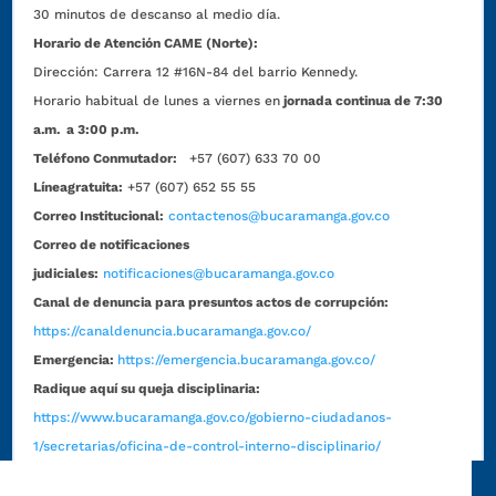
30 minutos de descanso al medio día.
Horario de Atención CAME (Norte):
Dirección:
Carrera 12 #16N-84 del barrio Kennedy.
Horario habitual de lunes a viernes en
jornada continua de 7:30
a.m. a 3:00 p.m.
Teléfono Conmutador:
+57 (607) 633 70 00
Líneagratuita:
+57 (607) 652 55 55
Correo Institucional:
contactenos@bucaramanga.gov.co
Correo de notificaciones
judiciales:
notificaciones@bucaramanga.gov.co
Canal de denuncia para presuntos actos de corrupción:
https://canaldenuncia.bucaramanga.gov.co/
Emergencia:
https://emergencia.bucaramanga.gov.co/
Radique aquí su queja disciplinaria:
https://www.bucaramanga.gov.co/gobierno-ciudadanos-
1/secretarias/oficina-de-control-interno-disciplinario/