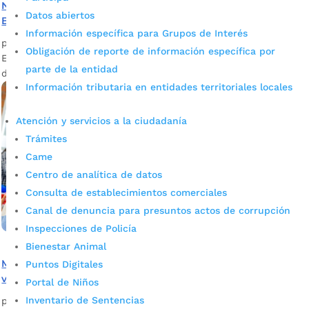
Nos unimos con la Fundación Entre Dos Tierras y
Datos abiertos
Blumont para entregar kits escolares a niños
Información específica para Grupos de Interés
por
Silvia Natalia Fandiño Ardila
|
May 29, 2023
|
Noticias
Obligación de reporte de información específica por
Entregamos 270 kits escolares a niñas y niños en condición
parte de la entidad
de vulnerabilidad que residen en Bucaramanga.
Información tributaria en entidades territoriales locales
Atención y servicios a la ciudadanía
Trámites
Came
Centro de analítica de datos
Consulta de establecimientos comerciales
Canal de denuncia para presuntos actos de corrupción
Inspecciones de Policía
Bienestar Animal
Más de 100 kits escolares fueron entregados a niños
Puntos Digitales
vulnerables de Bucaramanga
Portal de Niños
Inventario de Sentencias
por
Silvia Natalia Fandiño Ardila
|
Feb 17, 2023
|
Noticias