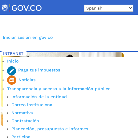
Skip
to
content
Iniciar sesión en gov co
INTRANET
Inicio
Etiqueta: Kits escolares
5
Inicio
Paga tus impuestos
Noticias
Transparencia y acceso a la información pública
Información de la entidad
Correo institucional
Normativa
Contratación
Planeación, presupuesto e informes
Participa