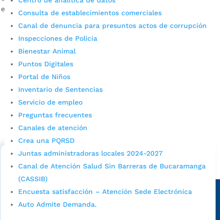
Centro de analítica de datos
económica que han tenido que padecer […]
Consulta de establecimientos comerciales
Canal de denuncia para presuntos actos de corrupción
Inspecciones de Policía
Bienestar Animal
Puntos Digitales
Portal de Niños
Inventario de Sentencias
Servicio de empleo
Cupos Escolares Bucaramanga 2022
Preguntas frecuentes
Consulta aqui los pasos para inscribirse y solicitar un
Canales de atención
cupo escolar en los colegios oficiales de
Crea una PQRSD
Bucaramanga.
Juntas administradoras locales 2024-2027
Alcaldía de Bucaramanga
Canal de Atención Salud Sin Barreras de Bucaramanga
(CASSIB)
Sede principal
Encuesta satisfacción – Atención Sede Electrónica
Auto Admite Demanda.