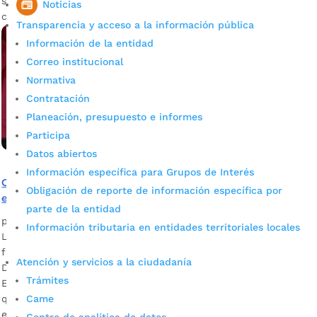
sede B. El año anterior el BBVA entregó 300 kits en los
Noticias
colegios Jorge Eliécer Gaitán y Politécnico Santa Ana.
Transparencia y acceso a la información pública
Información de la entidad
Correo institucional
Normativa
Contratación
Planeación, presupuesto e informes
Participa
Datos abiertos
Información específica para Grupos de Interés
Con 500 kit escolar, sector cooperativo se solidarizó con la
Obligación de reporte de información específica por
educación oficial de Bucaramanga
parte de la entidad
por
Alcaldía de Bucaramanga
|
Mar 17, 2021
|
Noticias
Información tributaria en entidades territoriales locales
Los niños de la institución educativa Luis Carlos Galán
fueron beneficiados con diferentes útiles escolares.
Atención y servicios a la ciudadanía
Descargue audio: Ana Leonor Rueda, secretaria de
Trámites
Educación Para la gran mayoría de los padres de familia
que asistieron a esta donación de útiles escolares que
Came
entregó Coopfuturo, los kits alivian la dura situación