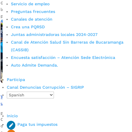
Gracias a la gestión del alcalde Juan Carlos Cárdenas,
Servicio de empleo
logramos entregar más de 100 kits escolares a nuestros
Preguntas frecuentes
pequeños más vulnerables.
Canales de atención
Crea una PQRSD
Juntas administradoras locales 2024-2027
Canal de Atención Salud Sin Barreras de Bucaramanga
(CASSIB)
Encuesta satisfacción – Atención Sede Electrónica
Auto Admite Demanda.
Participa
Canal Denuncias Corrupción – SIGRIP
100 niños de escasos recursos económicos sonrieron con
una donación de kits escolares
por
Edgar Augusto Sánchez
|
May 22, 2022
|
Noticias
Inicio
Con el aporte del sector privado se beneficiaron 100 niños
Paga tus impuestos
de preescolar de la institución educativa Campohermoso