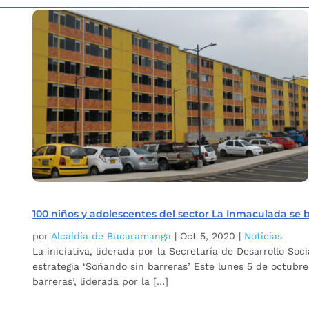
Inicio
Etiqueta: Habilidades para la vida
5
100 niños y adolescentes del sector La Inmaculada se b
por
Alcaldía de Bucaramanga
|
Oct 5, 2020
|
Noticias
La iniciativa, liderada por la Secretaría de Desarrollo 
estrategia ‘Soñando sin barreras’ Este lunes 5 de octubre
barreras’, liderada por la […]