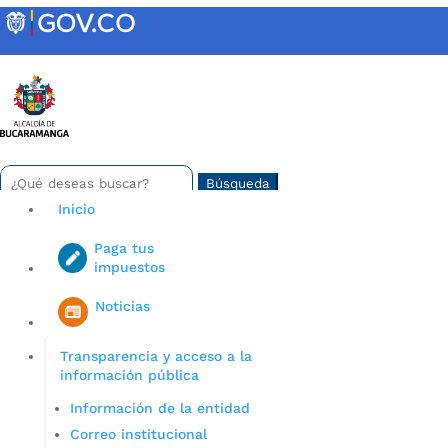
Skip
to
content
INTRANET
Buscar:
Search
for...
Inicio
Paga tus
impuestos
Iniciar sesión en gov co
Noticias
Transparencia y acceso a la
información pública
Información de la entidad
Correo institucional