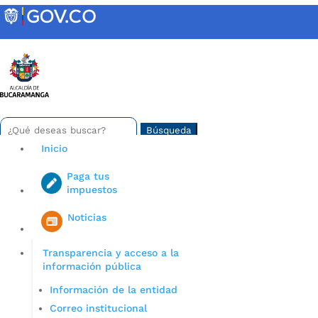
Skip
to
content
INTRANET
Buscar:
Search
for...
Inicio
Paga tus
impuestos
Iniciar sesión en gov co
Noticias
Transparencia y acceso a la
información pública
Información de la entidad
Correo institucional