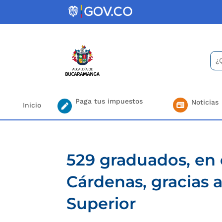
Skip
to
content
Bus
Se
for.
Paga tus impuestos
Noticias
Inicio
529 graduados, en 
Cárdenas, gracias 
Superior