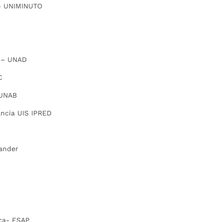
 – UNIMINUTO
a – UNAD
C
 UNAB
ancia UIS IPRED
tander
lica- ESAP