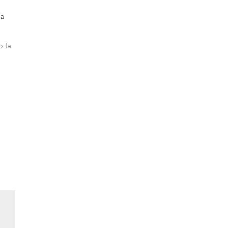
 a
o la