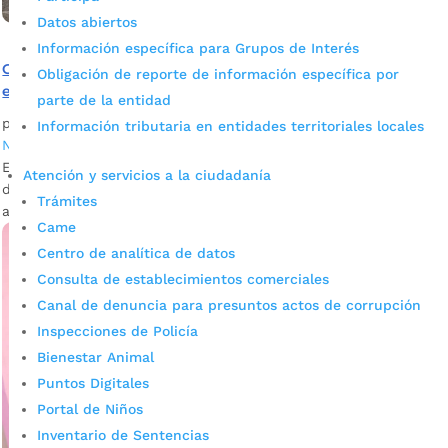
Datos abiertos
Información específica para Grupos de Interés
Golpe a las finanzas criminales: van 10 inmuebles con
Obligación de reporte de información específica por
extinción de dominio en Bucaramanga
parte de la entidad
por
Daniel Leonardo Quintero Duarte
|
Ago 24, 2022
|
Información tributaria en entidades territoriales locales
Noticias
Estos inmuebles fueron utilizados para cometer actividades
Atención y servicios a la ciudadanía
delictivas por lo que la Fiscalía, de la mano con la Policía,
Trámites
aplicó durante este año la medida de extinción de dominio.
Came
Centro de analítica de datos
Consulta de establecimientos comerciales
Canal de denuncia para presuntos actos de corrupción
Inspecciones de Policía
Bienestar Animal
Puntos Digitales
Portal de Niños
Inventario de Sentencias