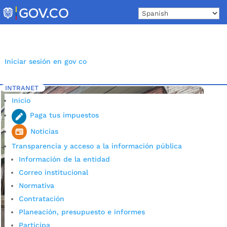
Skip
to
content
Iniciar sesión en gov co
INTRANET
Inicio
Etiqueta: Extinción de dominio
5
Inicio
Paga tus impuestos
Noticias
Transparencia y acceso a la información pública
Información de la entidad
Correo institucional
Normativa
Contratación
Planeación, presupuesto e informes
Participa