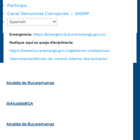
Correo de notificaciones
Participa
judiciales:
notificaciones@bucaramanga.gov.co
Canal Denuncias Corrupción – SIGRIP
Canal de denuncia para presuntos actos de corrupción:
https://canaldenuncia.bucaramanga.gov.co/
Emergencia:
https://emergencia.bucaramanga.gov.co/
Radique aquí su queja disciplinaria:
https://www.bucaramanga.gov.co/gobierno-ciudadanos-
1/secretarias/oficina-de-control-interno-disciplinario/
Alcaldía de Bucaramanga
Funcionarios y contratistas
@AlcaldíaBGA
Alcaldía de Bucaramanga