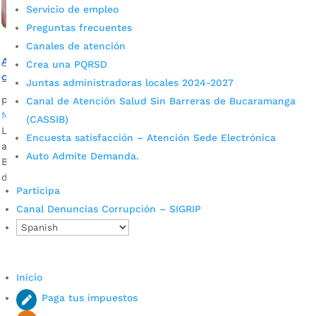
Servicio de empleo
Preguntas frecuentes
Canales de atención
Aplican extinción de dominio a inmueble en donde
Crea una PQRSD
cometieron actividades ilícitas
Juntas administradoras locales 2024-2027
por
Daniel Leonardo Quintero Duarte
|
Feb 20, 2022
|
Canal de Atención Salud Sin Barreras de Bucaramanga
Noticias
(CASSIB)
La Sociedad de Activos Especiales, SAE, ocupó el predio tras
Encuesta satisfacción – Atención Sede Electrónica
aplicar la medida de extinción de dominio. La Alcaldía de
Auto Admite Demanda.
Bucaramanga acompañó el operativo para garantizar los
derechos de los ocupantes.
Participa
Canal Denuncias Corrupción – SIGRIP
Inicio
Paga tus impuestos