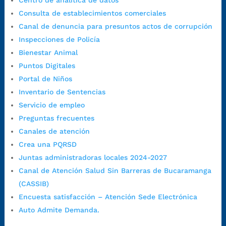
Centro de analítica de datos
Dirección Fase II:
Carrera 11 # 34-52, Bucaramanga, Santander,
Consulta de establecimientos comerciales
Colombia
Canal de denuncia para presuntos actos de corrupción
Código Postal:
680006. Código Dane: 68001.
Inspecciones de Policía
Horario de Atención:
Lunes a jueves de 7:00 a.m. a 12:00 m y de
Bienestar Animal
1:00 p.m. a 5:30 p.m. / viernes jornada continua en el horario de
Puntos Digitales
7:00 a.m. a 5:00 p.m., con 30 minutos de descanso al medio día.
Portal de Niños
Horario de Atención CAME (Central):
Inventario de Sentencias
Lunes a jueves: 7:00 a.m. a 12:00 m y de 1:00 p.m. a 5:30 p.m.
Servicio de empleo
Viernes: 7:00 a.m. a 5:00 p.m. en Jornada Continua con
Preguntas frecuentes
30 minutos de descanso al medio día.
Canales de atención
Horario de Atención CAME (Norte):
Crea una PQRSD
Dirección:
Carrera 12 #16N-84 del barrio Kennedy.
Juntas administradoras locales 2024-2027
Horario habitual de lunes a viernes en
jornada continua de 7:30
Canal de Atención Salud Sin Barreras de Bucaramanga
a.m. a 3:00 p.m.
(CASSIB)
Teléfono Conmutador:
+57 (607) 633 70 00
Encuesta satisfacción – Atención Sede Electrónica
Líneagratuita:
+57 (607) 652 55 55
Auto Admite Demanda.
Correo Institucional:
contactenos@bucaramanga.gov.co