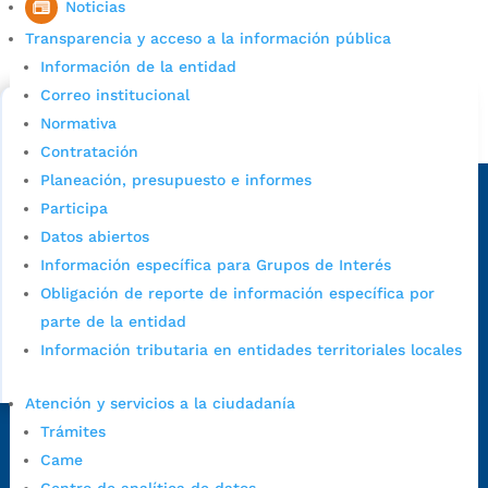
Cupos Escolares Bucaramanga 2022
Noticias
Consulta aqui los pasos para inscribirse y solicitar un
Transparencia y acceso a la información pública
cupo escolar en los colegios oficiales de
Información de la entidad
Bucaramanga.
Correo institucional
Normativa
Alcaldía de Bucaramanga
Contratación
Sede principal
Planeación, presupuesto e informes
Participa
Datos abiertos
Información específica para Grupos de Interés
Obligación de reporte de información específica por
parte de la entidad
Información tributaria en entidades territoriales locales
Atención y servicios a la ciudadanía
Trámites
Dirección Fase I:
Calle 35 # 10-43, Bucaramanga, Santander,
Came
Colombia.