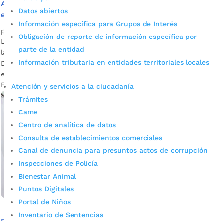
Así se prepara la comunidad educativa para mejorar los
Datos abiertos
entornos escolares
Información específica para Grupos de Interés
por
Edgar Augusto Sánchez
|
May 5, 2022
|
Noticias
Obligación de reporte de información específica por
La caracterización de los entornos escolares es una meta de
parte de la entidad
la Secretaría de Educación de Bucaramanga en el Plan de
Información tributaria en entidades territoriales locales
Desarrollo que busca conocer todo lo que sucede en los
espacios que son comunes a la comunidad escolar.
Fotografía: prensa alcaldía de Bucaramanga Ana...
Atención y servicios a la ciudadanía
Trámites
Came
Centro de analítica de datos
Consulta de establecimientos comerciales
Canal de denuncia para presuntos actos de corrupción
Inspecciones de Policía
Bienestar Animal
Puntos Digitales
Portal de Niños
Inventario de Sentencias
Estas son las medidas que reforzarán la seguridad en los