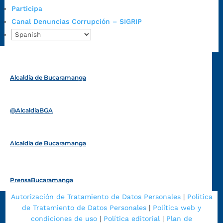
Emergencia:
https://emergencia.bucaramanga.gov.co/
Participa
Radique aquí su queja disciplinaria:
Canal Denuncias Corrupción – SIGRIP
https://www.bucaramanga.gov.co/gobierno-ciudadanos-
1/secretarias/oficina-de-control-interno-disciplinario/
Alcaldía de Bucaramanga
Funcionarios y contratistas
@AlcaldíaBGA
Alcaldía de Bucaramanga
PrensaBucaramanga
Autorización de Tratamiento de Datos Personales
|
Política
de Tratamiento de Datos Personales
|
Política web y
condiciones de uso
|
Política editorial
|
Plan de