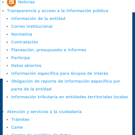
Noticias
Alcaldía de Bucaramanga
Transparencia y acceso a la información pública
Sede principal
Información de la entidad
Correo institucional
Normativa
Contratación
Planeación, presupuesto e informes
Participa
Datos abiertos
Información específica para Grupos de Interés
Obligación de reporte de información específica por
parte de la entidad
Dirección Fase I:
Calle 35 # 10-43, Bucaramanga, Santander,
Información tributaria en entidades territoriales locales
Colombia.
Dirección Fase II:
Carrera 11 # 34-52, Bucaramanga, Santander,
Atención y servicios a la ciudadanía
Colombia
Trámites
Código Postal:
680006. Código Dane: 68001.
Came
Horario de Atención:
Lunes a jueves de 7:00 a.m. a 12:00 m y de