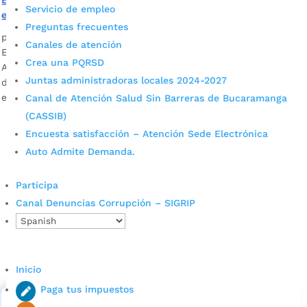
Servicio de empleo
entornos educativos
Preguntas frecuentes
por
Edgar Augusto Sánchez
|
Mar 2, 2022
|
Noticias
Canales de atención
En el encuentro entre Policía, rectores de colegios y la
Crea una PQRSD
Alcaldía de Bucaramanga se definió la creación de una línea
Juntas administradoras locales 2024-2027
de atención prioritaria para reforzar la seguridad en los
entornos educativos.
Canal de Atención Salud Sin Barreras de Bucaramanga
(CASSIB)
Encuesta satisfacción – Atención Sede Electrónica
Auto Admite Demanda.
Participa
Canal Denuncias Corrupción – SIGRIP
Cupos Escolares Bucaramanga 2022
Consulta aqui los pasos para inscribirse y solicitar un
Inicio
cupo escolar en los colegios oficiales de
Bucaramanga.
Paga tus impuestos