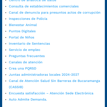
Centro de analítica de datos
1:00 p.m. a 5:30 p.m. / viernes jornada continua en el horario de
Consulta de establecimientos comerciales
7:00 a.m. a 5:00 p.m., con 30 minutos de descanso al medio día.
Canal de denuncia para presuntos actos de corrupción
Horario de Atención CAME (Central):
Inspecciones de Policía
Lunes a jueves: 7:00 a.m. a 12:00 m y de 1:00 p.m. a 5:30 p.m.
Bienestar Animal
Viernes: 7:00 a.m. a 5:00 p.m. en Jornada Continua con
Puntos Digitales
30 minutos de descanso al medio día.
Portal de Niños
Horario de Atención CAME (Norte):
Inventario de Sentencias
Dirección:
Carrera 12 #16N-84 del barrio Kennedy.
Servicio de empleo
Horario habitual de lunes a viernes en
jornada continua de 7:30
Preguntas frecuentes
a.m. a 3:00 p.m.
Canales de atención
Teléfono Conmutador:
+57 (607) 633 70 00
Crea una PQRSD
Líneagratuita:
+57 (607) 652 55 55
Juntas administradoras locales 2024-2027
Correo Institucional:
contactenos@bucaramanga.gov.co
Canal de Atención Salud Sin Barreras de Bucaramanga
Correo de notificaciones
(CASSIB)
judiciales:
notificaciones@bucaramanga.gov.co
Encuesta satisfacción – Atención Sede Electrónica
Canal de denuncia para presuntos actos de corrupción:
Auto Admite Demanda.
https://canaldenuncia.bucaramanga.gov.co/