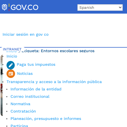
Skip
to
content
Iniciar sesión en gov co
INTRANET
Inicio
Etiqueta: Entornos escolares seguros
5
Inicio
Bucaramanga
Paga tus impuestos
Noticias
Transparencia y acceso a la información pública
Información de la entidad
Correo institucional
Normativa
Contratación
Planeación, presupuesto e informes
Participa