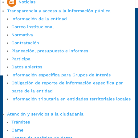
Noticias
Sede principal
Transparencia y acceso a la información pública
Información de la entidad
Correo institucional
Normativa
Contratación
Planeación, presupuesto e informes
Participa
Datos abiertos
Información específica para Grupos de Interés
Obligación de reporte de información específica por
Dirección Fase I:
Calle 35 # 10-43, Bucaramanga, Santander,
parte de la entidad
Colombia.
Información tributaria en entidades territoriales locales
Dirección Fase II:
Carrera 11 # 34-52, Bucaramanga, Santander,
Colombia
Atención y servicios a la ciudadanía
Código Postal:
680006. Código Dane: 68001.
Trámites
Horario de Atención:
Lunes a jueves de 7:00 a.m. a 12:00 m y de
Came
1:00 p.m. a 5:30 p.m. / viernes jornada continua en el horario de