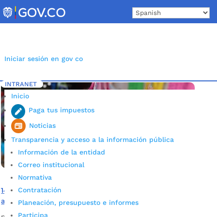
Skip
to
content
Iniciar sesión en gov co
INTRANET
Inicio
Etiqueta: Entorno seguro
5
Inicio
Paga tus impuestos
Noticias
Transparencia y acceso a la información pública
Información de la entidad
Correo institucional
Normativa
Contratación
141 bumangueses de los barrios priorizados se han unido
a la estrategia ‘Mi casa: un entorno seguro’
Planeación, presupuesto e informes
Participa
por
Alcaldía de Bucaramanga
|
Oct 19, 2020
|
Noticias