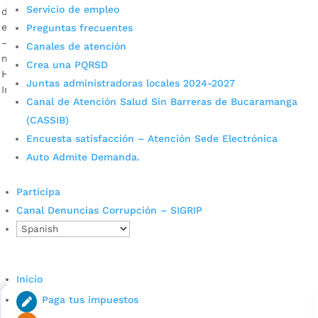
Servicio de empleo
de los sectores priorizados. El plazo de inscripción es hasta
el 30 de septiembre próximo. Descargar audio: Natalia Durán
Preguntas frecuentes
– Secretaria de Desarrollo Social de Bucaramanga Personas
Canales de atención
mayores de 18 años que viven en los barrios Olas, Villa
Crea una PQRSD
Helena, La Esperanza, Girardot, Santander, Gaitán, La
Juntas administradoras locales 2024-2027
Inmaculada, […]
Canal de Atención Salud Sin Barreras de Bucaramanga
(CASSIB)
Encuesta satisfacción – Atención Sede Electrónica
Auto Admite Demanda.
Participa
Canal Denuncias Corrupción – SIGRIP
Cupos Escolares Bucaramanga 2022
Consulta aqui los pasos para inscribirse y solicitar un
cupo escolar en los colegios oficiales de
Inicio
Bucaramanga.
Paga tus impuestos
Alcaldía de Bucaramanga