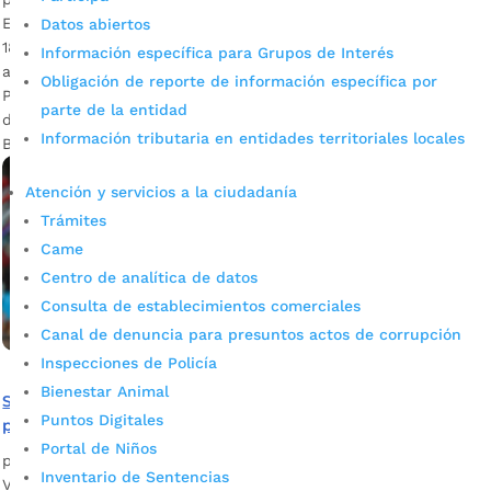
Está abierta la convocatoria para más personas mayores de
Datos abiertos
18 años, que vivan en los sectores priorizados. Descargar
Información específica para Grupos de Interés
audios: Olga Suárez – Participante de la estrategia / Diana
Obligación de reporte de información específica por
Pinzón – Trabajadora social del programa PIIA El pasado 6
parte de la entidad
de octubre la Secretaría de Desarrollo Social de
Información tributaria en entidades territoriales locales
Bucaramanga dio inicio a la estrategia ‘Mi casa, un […]
Atención y servicios a la ciudadanía
Trámites
Came
Centro de analítica de datos
Consulta de establecimientos comerciales
Canal de denuncia para presuntos actos de corrupción
Inspecciones de Policía
Bienestar Animal
Si vive en uno de los 12 barrios priorizados, postúlese y
Puntos Digitales
participe en la estrategia ‘Mi casa, un entorno seguro’
Portal de Niños
por
Alcaldía de Bucaramanga
|
Sep 23, 2020
|
Noticias
Inventario de Sentencias
Villa Helena, La Esperanza, Girardot y Morrorico son algunos