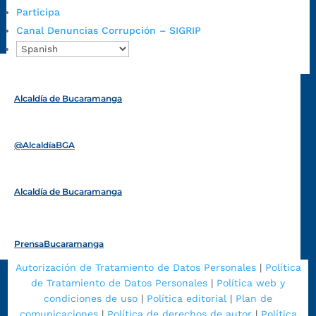
Radique aquí su queja disciplinaria:
Participa
https://www.bucaramanga.gov.co/gobierno-ciudadanos-
Canal Denuncias Corrupción – SIGRIP
1/secretarias/oficina-de-control-interno-disciplinario/
Alcaldía de Bucaramanga
Funcionarios y contratistas
@AlcaldíaBGA
Alcaldía de Bucaramanga
PrensaBucaramanga
Autorización de Tratamiento de Datos Personales
|
Política
de Tratamiento de Datos Personales
|
Política web y
condiciones de uso
|
Política editorial
|
Plan de
comunicaciones
|
Política de derechos de autor
|
Política