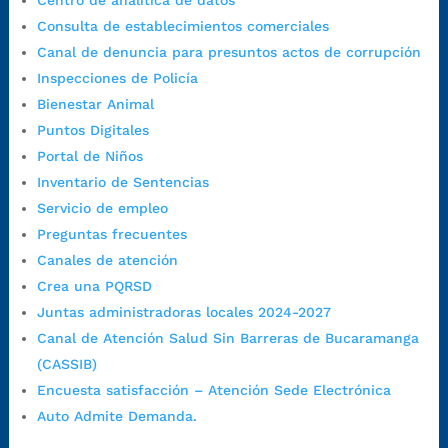
Centro de analítica de datos
7:00 a.m. a 5:00 p.m., con 30 minutos de descanso al medio día.
Consulta de establecimientos comerciales
Horario de Atención CAME (Central):
Canal de denuncia para presuntos actos de corrupción
Lunes a jueves: 7:00 a.m. a 12:00 m y de 1:00 p.m. a 5:30 p.m.
Inspecciones de Policía
Viernes: 7:00 a.m. a 5:00 p.m. en Jornada Continua con
Bienestar Animal
30 minutos de descanso al medio día.
Puntos Digitales
Horario de Atención CAME (Norte):
Portal de Niños
Dirección:
Carrera 12 #16N-84 del barrio Kennedy.
Inventario de Sentencias
Horario habitual de lunes a viernes en
jornada continua de 7:30
Servicio de empleo
a.m. a 3:00 p.m.
Preguntas frecuentes
Teléfono Conmutador:
+57 (607) 633 70 00
Canales de atención
Líneagratuita:
+57 (607) 652 55 55
Crea una PQRSD
Correo Institucional:
contactenos@bucaramanga.gov.co
Juntas administradoras locales 2024-2027
Correo de notificaciones
Canal de Atención Salud Sin Barreras de Bucaramanga
judiciales:
notificaciones@bucaramanga.gov.co
(CASSIB)
Canal de denuncia para presuntos actos de corrupción:
Encuesta satisfacción – Atención Sede Electrónica
https://canaldenuncia.bucaramanga.gov.co/
Auto Admite Demanda.
Emergencia:
https://emergencia.bucaramanga.gov.co/