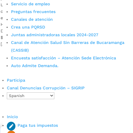
Servicio de empleo
La Alcaldía de Bucaramanga lideró el proyecto que
contribuye al desarrollo sostenible. Es de anotar que el sol
Preguntas frecuentes
es una fuente renovable y no contaminante. Carlos Saúl
Canales de atención
Hernández, coordinador de la Oficina de Alumbrado Público
Crea una PQRSD
Descargar audio La inversión en el alumbrado ascendió a los
Juntas administradoras locales 2024-2027
$1.457 millones, incluyendo la interventoría de la obra, y se
Canal de Atención Salud Sin Barreras de Bucaramanga
[…]
(CASSIB)
Encuesta satisfacción – Atención Sede Electrónica
Auto Admite Demanda.
Participa
Canal Denuncias Corrupción – SIGRIP
Cupos Escolares Bucaramanga 2022
Consulta aqui los pasos para inscribirse y solicitar un
Inicio
cupo escolar en los colegios oficiales de
Paga tus impuestos
Bucaramanga.