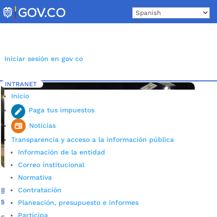
Skip
to
content
Iniciar sesión en gov co
INTRANET
Inicio
Etiqueta: Energía Solar
5
Inicio
Paga tus impuestos
Noticias
Transparencia y acceso a la información pública
Información de la entidad
Correo institucional
Normativa
Contratación
Iluminación con energía solar, una novedad en el
sistema de alumbrado público de Bucaramanga
Planeación, presupuesto e informes
Participa
por
Alcaldía de Bucaramanga
|
Jul 29, 2020
|
Noticias