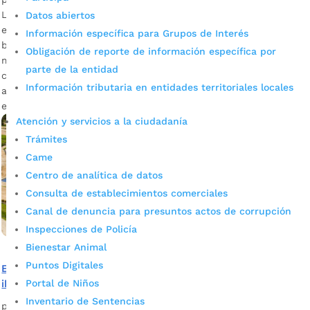
La Alcaldía de Bucaramanga hizo posible un proyecto piloto
Datos abiertos
en el Parque Contemplativo El Carrasco, ubicado en el
Información específica para Grupos de Interés
barrio El Porvenir. La inversión ascendió a los $1.351
Obligación de reporte de información específica por
millones. Descargue audio: Carlos Saúl Hernández,
parte de la entidad
coordinador de la Oficina de Alumbrado Público El sistema,
Información tributaria en entidades territoriales locales
a una escala pequeña, ya está en funcionamiento y se
evalúa su desarrollo […]
Atención y servicios a la ciudadanía
Trámites
Came
Centro de analítica de datos
Consulta de establecimientos comerciales
Canal de denuncia para presuntos actos de corrupción
Inspecciones de Policía
Bienestar Animal
Puntos Digitales
El importante Parque Contemplativo El Carrasco ya se
ilumina con energía solar
Portal de Niños
Inventario de Sentencias
por
Alcaldía de Bucaramanga
|
Jun 4, 2020
|
Noticias