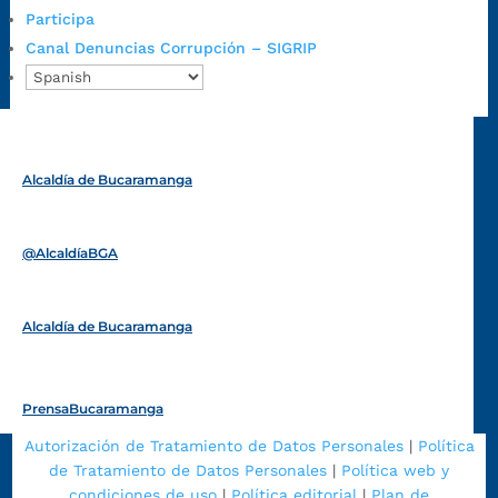
Emergencia:
https://emergencia.bucaramanga.gov.co/
Participa
Radique aquí su queja disciplinaria:
Canal Denuncias Corrupción – SIGRIP
https://www.bucaramanga.gov.co/gobierno-ciudadanos-
1/secretarias/oficina-de-control-interno-disciplinario/
Alcaldía de Bucaramanga
Funcionarios y contratistas
@AlcaldíaBGA
Alcaldía de Bucaramanga
PrensaBucaramanga
Autorización de Tratamiento de Datos Personales
|
Política
de Tratamiento de Datos Personales
|
Política web y
condiciones de uso
|
Política editorial
|
Plan de