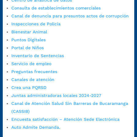
Centro de analítica de datos
1:00 p.m. a 5:30 p.m. / viernes jornada continua en el horario de
Consulta de establecimientos comerciales
7:00 a.m. a 5:00 p.m., con 30 minutos de descanso al medio día.
Canal de denuncia para presuntos actos de corrupción
Horario de Atención CAME (Central):
Inspecciones de Policía
Lunes a jueves: 7:00 a.m. a 12:00 m y de 1:00 p.m. a 5:30 p.m.
Bienestar Animal
Viernes: 7:00 a.m. a 5:00 p.m. en Jornada Continua con
Puntos Digitales
30 minutos de descanso al medio día.
Portal de Niños
Horario de Atención CAME (Norte):
Inventario de Sentencias
Dirección:
Carrera 12 #16N-84 del barrio Kennedy.
Servicio de empleo
Horario habitual de lunes a viernes en
jornada continua de 7:30
Preguntas frecuentes
a.m. a 3:00 p.m.
Canales de atención
Teléfono Conmutador:
+57 (607) 633 70 00
Crea una PQRSD
Líneagratuita:
+57 (607) 652 55 55
Juntas administradoras locales 2024-2027
Correo Institucional:
contactenos@bucaramanga.gov.co
Canal de Atención Salud Sin Barreras de Bucaramanga
Correo de notificaciones
(CASSIB)
judiciales:
notificaciones@bucaramanga.gov.co
Encuesta satisfacción – Atención Sede Electrónica
Canal de denuncia para presuntos actos de corrupción:
Auto Admite Demanda.
https://canaldenuncia.bucaramanga.gov.co/