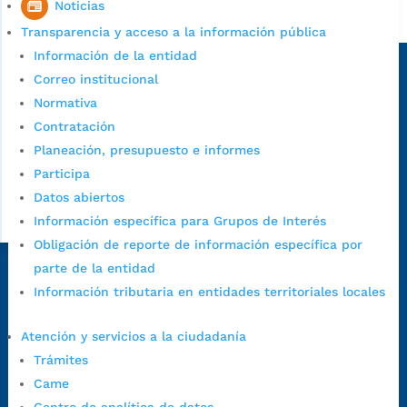
Noticias
Alcaldía de Bucaramanga
Transparencia y acceso a la información pública
Sede principal
Información de la entidad
Correo institucional
Normativa
Contratación
Planeación, presupuesto e informes
Participa
Datos abiertos
Información específica para Grupos de Interés
Obligación de reporte de información específica por
parte de la entidad
Dirección Fase I:
Calle 35 # 10-43, Bucaramanga, Santander,
Información tributaria en entidades territoriales locales
Colombia.
Dirección Fase II:
Carrera 11 # 34-52, Bucaramanga, Santander,
Atención y servicios a la ciudadanía
Colombia
Trámites
Código Postal:
680006. Código Dane: 68001.
Came
Horario de Atención:
Lunes a jueves de 7:00 a.m. a 12:00 m y de