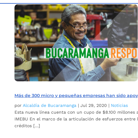
Inicio
Etiqueta: Crédito
5
Más de 300 micro y pequeñas empresas han sido apoya
por
Alcaldía de Bucaramanga
|
Jul 29, 2020
|
Noticias
Esta nueva línea cuenta con un cupo de $8.100 millones a
IMEBU En el marco de la articulación de esfuerzos entre 
créditos […]