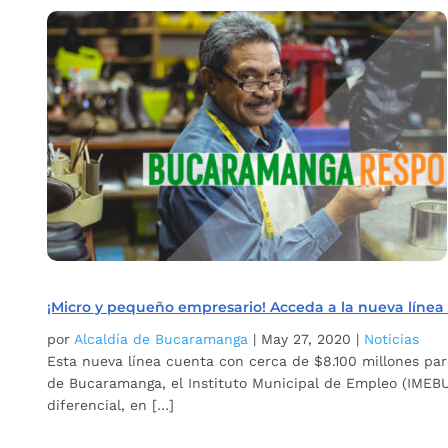
¡Micro y pequeño empresario! Acceda a la nueva líne
por
Alcaldía de Bucaramanga
|
May 27, 2020
|
Noticias
Esta nueva línea cuenta con cerca de $8.100 millones par
de Bucaramanga, el Instituto Municipal de Empleo (IMEBU
diferencial, en […]