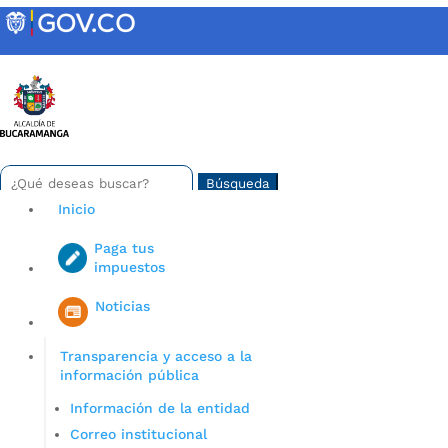
Skip
to
content
INTRANET
Buscar:
Search
for...
Inicio
Paga tus
impuestos
Iniciar sesión en gov co
Noticias
Transparencia y acceso a la
información pública
Información de la entidad
Correo institucional