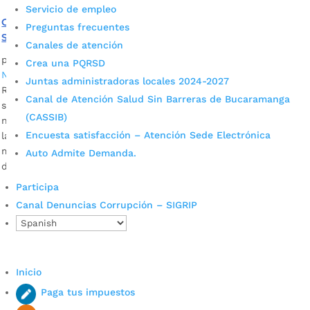
Servicio de empleo
Conozca las medidas adoptadas tras el Consejo de
Preguntas frecuentes
Seguridad Metropolitano
Canales de atención
por
Daniel Leonardo Quintero Duarte
|
Ago 22, 2022
|
Crea una PQRSD
Noticias
Juntas administradoras locales 2024-2027
Restricción nocturna del parrillero en moto en algunos
Canal de Atención Salud Sin Barreras de Bucaramanga
sectores, reducción de los horarios de establecimientos
(CASSIB)
nocturnos y recompensas por información que conduzca a
Encuesta satisfacción – Atención Sede Electrónica
la captura de los delincuentes más buscados, entre otras
medidas, hacen parte de los anuncios realizados en el
Auto Admite Demanda.
desarrollo del Consejo de Seguridad Metropolitano.
Participa
Canal Denuncias Corrupción – SIGRIP
Inicio
Paga tus impuestos
Cupos Escolares Bucaramanga 2022