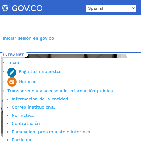
Skip
to
content
Iniciar sesión en gov co
INTRANET
Inicio
Etiqueta: Consejo de Seguridad Metropolitano
5
Inicio
Paga tus impuestos
Noticias
Transparencia y acceso a la información pública
Información de la entidad
Correo institucional
Normativa
Contratación
Planeación, presupuesto e informes
Participa