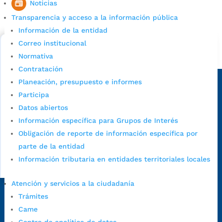
Noticias
Consulta aqui los pasos para inscribirse y solicitar un
Transparencia y acceso a la información pública
cupo escolar en los colegios oficiales de
Información de la entidad
Bucaramanga.
Correo institucional
Alcaldía de Bucaramanga
Normativa
Contratación
Sede principal
Planeación, presupuesto e informes
Participa
Datos abiertos
Información específica para Grupos de Interés
Obligación de reporte de información específica por
parte de la entidad
Información tributaria en entidades territoriales locales
Atención y servicios a la ciudadanía
Trámites
Dirección Fase I:
Calle 35 # 10-43, Bucaramanga, Santander,
Came
Colombia.