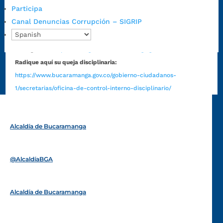
Participa
judiciales:
notificaciones@bucaramanga.gov.co
Canal Denuncias Corrupción – SIGRIP
Canal de denuncia para presuntos actos de corrupción:
https://canaldenuncia.bucaramanga.gov.co/
Emergencia:
https://emergencia.bucaramanga.gov.co/
Radique aquí su queja disciplinaria:
https://www.bucaramanga.gov.co/gobierno-ciudadanos-
1/secretarias/oficina-de-control-interno-disciplinario/
Alcaldía de Bucaramanga
Funcionarios y contratistas
@AlcaldíaBGA
Alcaldía de Bucaramanga