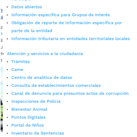
Datos abiertos
100 policías reforzarán la seguridad en Bucaramanga y su
Información específica para Grupos de Interés
área metropolitana
Obligación de reporte de información específica por
por
Daniel Leonardo Quintero Duarte
|
Sep 29, 2022
|
parte de la entidad
Noticias
Información tributaria en entidades territoriales locales
En el Consejo de Seguridad Metropolitano convocado por
Juan Carlos Cárdenas, mandatario de los bumangueses, se
Atención y servicios a la ciudadanía
fijaron nuevas acciones para seguir combatiendo el delito y
fortaleciendo la convivencia.
Trámites
Came
Centro de analítica de datos
Consulta de establecimientos comerciales
Canal de denuncia para presuntos actos de corrupción
Inspecciones de Policía
Bienestar Animal
Puntos Digitales
Portal de Niños
Inventario de Sentencias