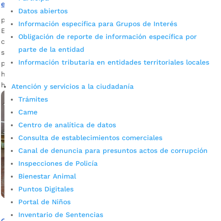
educación
Datos abiertos
por
Edgar Augusto Sánchez
|
Sep 27, 2023
|
Noticias
Información específica para Grupos de Interés
En el terreno contiguo a las bodegas de los ferrocarriles,
Obligación de reporte de información específica por
cientos de personas que huían de la violencia construyeron
parte de la entidad
sus viviendas en teja de zinc y madera, pero también
Información tributaria en entidades territoriales locales
pensaron en construir un espacio para la educación de sus
hijos. En 20 años de trabajo en el colegio Café Madrid se
han graduado 1.372 estudiantes.
Atención y servicios a la ciudadanía
Trámites
Came
Centro de analítica de datos
Consulta de establecimientos comerciales
Canal de denuncia para presuntos actos de corrupción
Inspecciones de Policía
Bienestar Animal
Puntos Digitales
Portal de Niños
Inventario de Sentencias
Colegio oficial Café Madrid de Bucaramanga ya cuenta