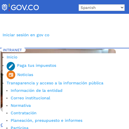
Skip
to
content
Iniciar sesión en gov co
INTRANET
Inicio
Etiqueta: colegio Café Madrid Bucaramanga
5
Inicio
Paga tus impuestos
Noticias
Transparencia y acceso a la información pública
Información de la entidad
Correo institucional
Normativa
Contratación
Planeación, presupuesto e informes
Colegio Café Madrid: 20 años de servicio, compromiso y
Participa