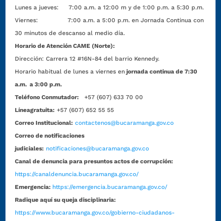
Lunes a jueves: 7:00 a.m. a 12:00 m y de 1:00 p.m. a 5:30 p.m.
Viernes: 7:00 a.m. a 5:00 p.m. en Jornada Continua con
30 minutos de descanso al medio día.
Horario de Atención CAME (Norte):
Dirección:
Carrera 12 #16N-84 del barrio Kennedy.
Horario habitual de lunes a viernes en
jornada continua de 7:30
a.m. a 3:00 p.m.
Teléfono Conmutador:
+57 (607) 633 70 00
Líneagratuita:
+57 (607) 652 55 55
Correo Institucional:
contactenos@bucaramanga.gov.co
Correo de notificaciones
judiciales:
notificaciones@bucaramanga.gov.co
Canal de denuncia para presuntos actos de corrupción:
https://canaldenuncia.bucaramanga.gov.co/
Emergencia:
https://emergencia.bucaramanga.gov.co/
Radique aquí su queja disciplinaria:
https://www.bucaramanga.gov.co/gobierno-ciudadanos-