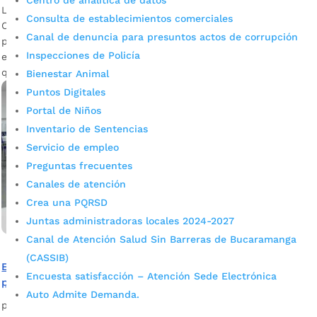
Centro de analítica de datos
La propuesta educativa la galardonaron en una Feria
Consulta de establecimientos comerciales
Científica y Tecnológica Escolar celebrada en Chile. Con este
Canal de denuncia para presuntos actos de corrupción
proyecto acreditaron la institución educativa para participar
Inspecciones de Policía
en septiembre del próximo año en un encuentro mundial
que se cumplirá en Indonesia.
Bienestar Animal
Puntos Digitales
Portal de Niños
Inventario de Sentencias
Servicio de empleo
Preguntas frecuentes
Canales de atención
Crea una PQRSD
Juntas administradoras locales 2024-2027
Canal de Atención Salud Sin Barreras de Bucaramanga
(CASSIB)
Entregamos moderno laboratorio para potenciar
Encuesta satisfacción – Atención Sede Electrónica
procesos de enseñanza en el colegio Café Madrid
Auto Admite Demanda.
por
Edgar Augusto Sánchez
|
Dic 6, 2022
|
Noticias