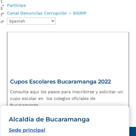
1.650 estudiantes de los grados primero hasta once se
Participa
benefician con el nuevo laboratorio de ciencias
Canal Denuncias Corrupción – SIGRIP
fisicoquímicas y de robótica que la Alcaldía de Bucaramanga
construyó en sus instalaciones.
Cupos Escolares Bucaramanga 2022
Consulta aqui los pasos para inscribirse y solicitar un
cupo escolar en los colegios oficiales de
Bucaramanga.
Alcaldía de Bucaramanga
Sede principal