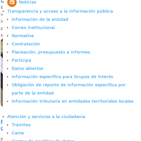
por
Edgar Augusto Sánchez
|
Ene 30, 2023
|
Noticias
Noticias
En septiembre de este año, tres estudiantes y una docente
Transparencia y acceso a la información pública
viajarán a Indonesia para participar en una feria
Información de la entidad
internacional de ciencia y tecnología. La delegación
Correo institucional
presentará una propuesta para el manejo de residuos
sólidos.
Normativa
Contratación
Planeación, presupuesto e informes
Participa
Datos abiertos
Información específica para Grupos de Interés
Obligación de reporte de información específica por
parte de la entidad
Información tributaria en entidades territoriales locales
Atención y servicios a la ciudadanía
Proyecto ambiental desarrollado por estudiantes del
Trámites
Colegio Café Madrid fue galardonado en Chile
Came
por
Edgar Augusto Sánchez
|
Dic 12, 2022
|
Noticias