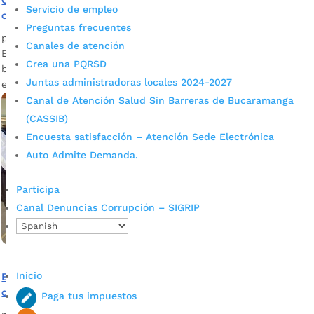
Servicio de empleo
con una biblioteca
Preguntas frecuentes
por
Edgar Augusto Sánchez
|
Jun 5, 2023
|
Noticias
Canales de atención
El viejo y destartalado salón de reuniones que servía de
Crea una PQRSD
biblioteca ahora es un sitio ideal para los encuentros
Juntas administradoras locales 2024-2027
estudiantiles.
Canal de Atención Salud Sin Barreras de Bucaramanga
(CASSIB)
Encuesta satisfacción – Atención Sede Electrónica
Auto Admite Demanda.
Participa
Canal Denuncias Corrupción – SIGRIP
Inicio
Estudiantes del Café Madrid cumplen sus sueños a través
de la robótica y la investigación
Paga tus impuestos