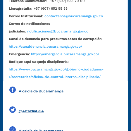
Teléfono Conmutador:
+57 (607) 633 70 00
Líneagratuita:
+57 (607) 652 55 55
Correo Institucional:
contactenos@bucaramanga.gov.co
Correo de notificaciones
judiciales:
notificaciones@bucaramanga.gov.co
Canal de denuncia para presuntos actos de corrupción:
https://canaldenuncia.bucaramanga.gov.co/
Emergencia:
https://emergencia.bucaramanga.gov.co/
Radique aquí su queja disciplinaria:
https://www.bucaramanga.gov.co/gobierno-ciudadanos-
1/secretarias/oficina-de-control-interno-disciplinario/
Alcaldía de Bucaramanga
Funcionarios y contratistas
@AlcaldíaBGA
Alcaldía de Bucaramanga