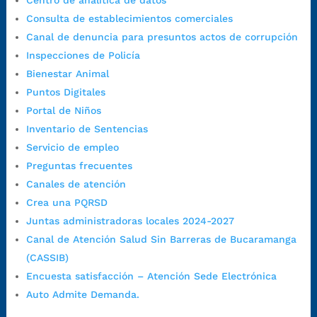
Centro de analítica de datos
Horario de Atención:
Lunes a jueves de 7:00 a.m. a 12:00 m y de
Consulta de establecimientos comerciales
1:00 p.m. a 5:30 p.m. / viernes jornada continua en el horario de
Canal de denuncia para presuntos actos de corrupción
7:00 a.m. a 5:00 p.m., con 30 minutos de descanso al medio día.
Inspecciones de Policía
Horario de Atención CAME (Central):
Bienestar Animal
Lunes a jueves: 7:00 a.m. a 12:00 m y de 1:00 p.m. a 5:30 p.m.
Puntos Digitales
Viernes: 7:00 a.m. a 5:00 p.m. en Jornada Continua con
Portal de Niños
30 minutos de descanso al medio día.
Inventario de Sentencias
Horario de Atención CAME (Norte):
Servicio de empleo
Dirección:
Carrera 12 #16N-84 del barrio Kennedy.
Preguntas frecuentes
Horario habitual de lunes a viernes en
jornada continua de 7:30
Canales de atención
a.m. a 3:00 p.m.
Crea una PQRSD
Teléfono Conmutador:
+57 (607) 633 70 00
Juntas administradoras locales 2024-2027
Líneagratuita:
+57 (607) 652 55 55
Canal de Atención Salud Sin Barreras de Bucaramanga
Correo Institucional:
contactenos@bucaramanga.gov.co
(CASSIB)
Correo de notificaciones
Encuesta satisfacción – Atención Sede Electrónica
judiciales:
notificaciones@bucaramanga.gov.co
Auto Admite Demanda.
Canal de denuncia para presuntos actos de corrupción: