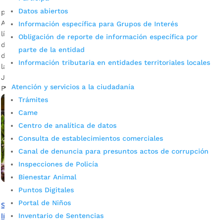
Datos abiertos
por
Alcaldía de Bucaramanga
|
May 5, 2020
|
Noticias
Además de las reuniones sostenidas con representantes y
Información específica para Grupos de Interés
líderes de diferentes sectores de la ciudad, desde el inicio
Obligación de reporte de información específica por
de este 2020, por contingencia Covid-19 desde la Secretaría
parte de la entidad
de Planeación se lideró una estrategia digital para garantizar
Información tributaria en entidades territoriales locales
la participación de más actores de Bucaramanga. María
Juliana Ruiz – Asesora de Despacho para la construcción del
Atención y servicios a la ciudadanía
Plan […]
Trámites
Came
Centro de analítica de datos
Consulta de establecimientos comerciales
Canal de denuncia para presuntos actos de corrupción
Inspecciones de Policía
Bienestar Animal
Puntos Digitales
Portal de Niños
Solicite alivios en créditos de Banca Ciudadana o nuevas
Inventario de Sentencias
líneas de crédito a través de la página web del IMEBU