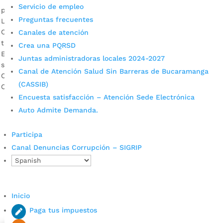
Servicio de empleo
por
Alcaldía de Bucaramanga
|
Abr 17, 2020
|
Noticias
Preguntas frecuentes
Le explicamos en qué consiste cada beneficio. Isabel
Cristina Rincón – Directora del IMEBU Descargar audio A
Canales de atención
través de la página web del Instituto de Empleo y Fomento
Crea una PQRSD
Empresarial de Bucaramanga (IMEBU), quienes actualmente
Juntas administradoras locales 2024-2027
se benefician del programa de microcrédito ‘Banca
Canal de Atención Salud Sin Barreras de Bucaramanga
Ciudadana’ –con los operadores financieros Fundesan,
(CASSIB)
Corfas o Coopfuturo– pueden solicitar alivios en esta […]
Encuesta satisfacción – Atención Sede Electrónica
Auto Admite Demanda.
Participa
Canal Denuncias Corrupción – SIGRIP
Cupos Escolares Bucaramanga 2022
Inicio
Consulta aqui los pasos para inscribirse y solicitar un
Paga tus impuestos
cupo escolar en los colegios oficiales de