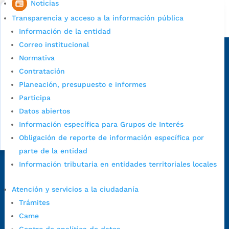
Bucaramanga.
Noticias
Transparencia y acceso a la información pública
Alcaldía de Bucaramanga
Información de la entidad
Sede principal
Correo institucional
Normativa
Contratación
Planeación, presupuesto e informes
Participa
Datos abiertos
Información específica para Grupos de Interés
Obligación de reporte de información específica por
parte de la entidad
Información tributaria en entidades territoriales locales
Dirección Fase I:
Calle 35 # 10-43, Bucaramanga, Santander,
Colombia.
Atención y servicios a la ciudadanía
Dirección Fase II:
Carrera 11 # 34-52, Bucaramanga, Santander,
Trámites
Colombia
Came
Código Postal:
680006. Código Dane: 68001.