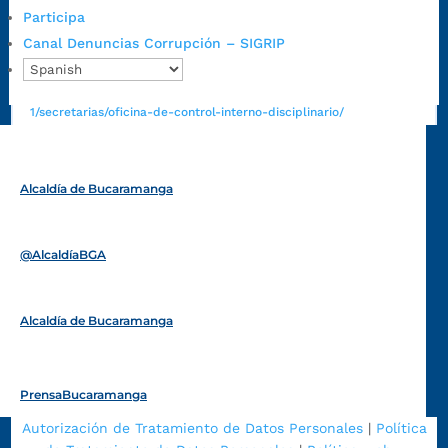
https://canaldenuncia.bucaramanga.gov.co/
Participa
Emergencia:
https://emergencia.bucaramanga.gov.co/
Canal Denuncias Corrupción – SIGRIP
Radique aquí su queja disciplinaria:
https://www.bucaramanga.gov.co/gobierno-ciudadanos-
1/secretarias/oficina-de-control-interno-disciplinario/
Alcaldía de Bucaramanga
Funcionarios y contratistas
@AlcaldíaBGA
Alcaldía de Bucaramanga
PrensaBucaramanga
Autorización de Tratamiento de Datos Personales
|
Política