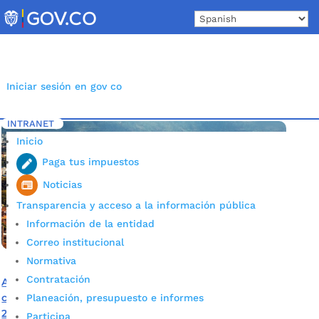
Skip
to
content
Iniciar sesión en gov co
INTRANET
Inicio
Etiqueta: Ciudadana
5
Inicio
Paga tus impuestos
Noticias
Transparencia y acceso a la información pública
Información de la entidad
Correo institucional
Normativa
Contratación
Así fue el proceso de participación ciudadana para la
construcción del Plan de Desarrollo de Bucaramanga
Planeación, presupuesto e informes
2020 – 2023
Participa