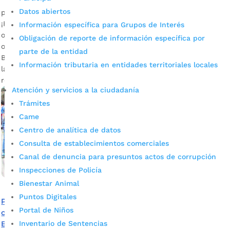
Datos abiertos
por
Alcaldía de Bucaramanga
|
Ago 1, 2020
|
Noticias
¡Recuerde! El único punto habilitado para el pago es la
Información específica para Grupos de Interés
oficina principal La Perla. La tercera entrega de incentivos
Obligación de reporte de información específica por
ordinarios de este año del programa Familias en Acción en
parte de la entidad
Bucaramanga ahora va hasta el 6 de agosto próximo. Desde
Información tributaria en entidades territoriales locales
la Secretaría de Desarrollo Social del Municipio se les
recuerda a los beneficiarios que la oficina […]
Atención y servicios a la ciudadanía
Trámites
Came
Centro de analítica de datos
Consulta de establecimientos comerciales
Canal de denuncia para presuntos actos de corrupción
Inspecciones de Policía
Bienestar Animal
Puntos Digitales
Punto principal La Perla ahora es el único habilitado para
Portal de Niños
cobro del incentivo del ciclo 3 de Familias en Acción en
Inventario de Sentencias
Bucaramanga