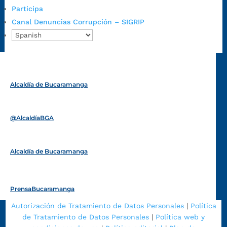
Emergencia:
https://emergencia.bucaramanga.gov.co/
Participa
Radique aquí su queja disciplinaria:
Canal Denuncias Corrupción – SIGRIP
https://www.bucaramanga.gov.co/gobierno-ciudadanos-
1/secretarias/oficina-de-control-interno-disciplinario/
Alcaldía de Bucaramanga
Funcionarios y contratistas
@AlcaldíaBGA
Alcaldía de Bucaramanga
PrensaBucaramanga
Autorización de Tratamiento de Datos Personales
|
Política
de Tratamiento de Datos Personales
|
Política web y