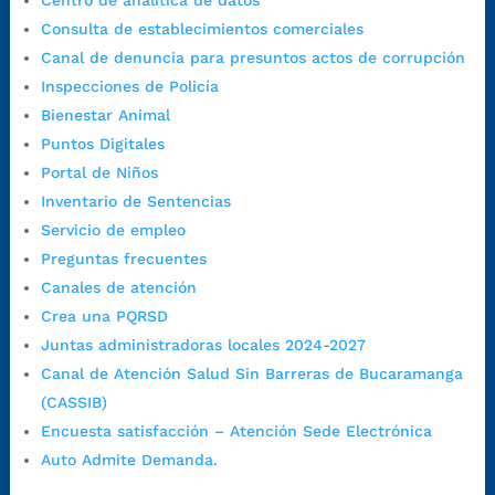
Centro de analítica de datos
1:00 p.m. a 5:30 p.m. / viernes jornada continua en el horario de
Consulta de establecimientos comerciales
7:00 a.m. a 5:00 p.m., con 30 minutos de descanso al medio día.
Canal de denuncia para presuntos actos de corrupción
Horario de Atención CAME (Central):
Inspecciones de Policía
Lunes a jueves: 7:00 a.m. a 12:00 m y de 1:00 p.m. a 5:30 p.m.
Bienestar Animal
Viernes: 7:00 a.m. a 5:00 p.m. en Jornada Continua con
Puntos Digitales
30 minutos de descanso al medio día.
Portal de Niños
Horario de Atención CAME (Norte):
Inventario de Sentencias
Dirección:
Carrera 12 #16N-84 del barrio Kennedy.
Servicio de empleo
Horario habitual de lunes a viernes en
jornada continua de 7:30
Preguntas frecuentes
a.m. a 3:00 p.m.
Canales de atención
Teléfono Conmutador:
+57 (607) 633 70 00
Crea una PQRSD
Líneagratuita:
+57 (607) 652 55 55
Juntas administradoras locales 2024-2027
Correo Institucional:
contactenos@bucaramanga.gov.co
Canal de Atención Salud Sin Barreras de Bucaramanga
Correo de notificaciones
(CASSIB)
judiciales:
notificaciones@bucaramanga.gov.co
Encuesta satisfacción – Atención Sede Electrónica
Canal de denuncia para presuntos actos de corrupción:
Auto Admite Demanda.
https://canaldenuncia.bucaramanga.gov.co/