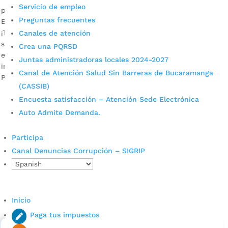
Servicio de empleo
por
Alcaldía de Bucaramanga
|
Jul 25, 2020
|
Noticias
Preguntas frecuentes
El pago del ciclo 3 de 2020 va hasta el 31 de julio próximo.
¡Titulares de Familias en Acción! La Alcaldía de Bucaramanga
Canales de atención
se permite informar que a partir de este viernes 24 de julio
Crea una PQRSD
el único punto habilitado para la tercera entrega de
Juntas administradoras locales 2024-2027
incentivos ordinarios de este año es la oficina principal La
Canal de Atención Salud Sin Barreras de Bucaramanga
Perla, […]
(CASSIB)
Encuesta satisfacción – Atención Sede Electrónica
Auto Admite Demanda.
Participa
Canal Denuncias Corrupción – SIGRIP
Cupos Escolares Bucaramanga 2022
Consulta aqui los pasos para inscribirse y solicitar un
Inicio
cupo escolar en los colegios oficiales de
Paga tus impuestos
Bucaramanga.