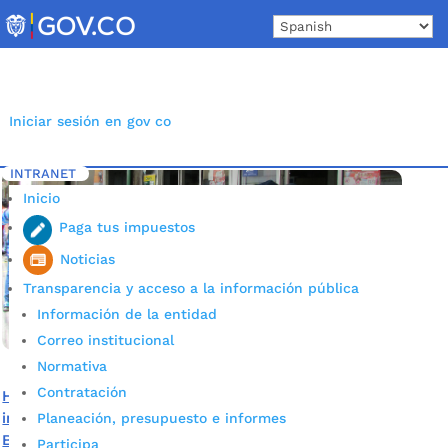
Skip
to
content
Iniciar sesión en gov co
INTRANET
Inicio
Etiqueta: Ciclo 3
5
Inicio
Paga tus impuestos
Noticias
Transparencia y acceso a la información pública
Información de la entidad
Correo institucional
Normativa
Contratación
Hasta el 6 de agosto se amplió el plazo para el cobro del
incentivo del ciclo 3 de Familias en Acción en
Planeación, presupuesto e informes
Bucaramanga
Participa