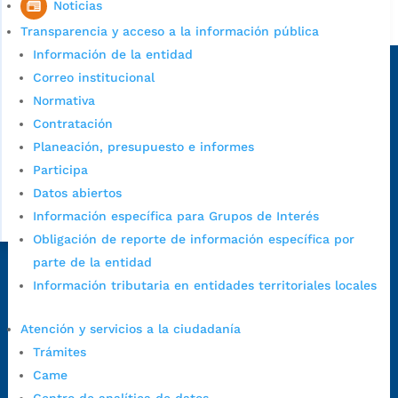
Noticias
Alcaldía de Bucaramanga
Transparencia y acceso a la información pública
Sede principal
Información de la entidad
Correo institucional
Normativa
Contratación
Planeación, presupuesto e informes
Participa
Datos abiertos
Información específica para Grupos de Interés
Obligación de reporte de información específica por
parte de la entidad
Dirección Fase I:
Calle 35 # 10-43, Bucaramanga, Santander,
Información tributaria en entidades territoriales locales
Colombia.
Dirección Fase II:
Carrera 11 # 34-52, Bucaramanga, Santander,
Atención y servicios a la ciudadanía
Colombia
Trámites
Código Postal:
680006. Código Dane: 68001.
Came
Horario de Atención:
Lunes a jueves de 7:00 a.m. a 12:00 m y de