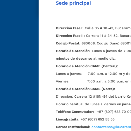
Sede principal
Dirección Fase I:
Calle 35 # 10-43, Bucaram
Dirección Fase II:
Carrera 11 # 34-52, Bucar
Código Postal:
680006. Código Dane: 68001
Horario de Atención:
Lunes a jueves de 7:00 
minutos de descanso al medio día.
Horario de Atención CAME (Central):
Lunes a jueves: 7:00 a.m. a 12:00 m y de 
Viernes: 7:00 a.m. a 5:00 p.m. en Jorn
Horario de Atención CAME (Norte):
Dirección:
Carrera 12 #16N-84 del barrio Ke
Horario habitual de lunes a viernes en
jorna
Teléfono Conmutador:
+57 (607) 633 70 0
Líneagratuita:
+57 (607) 652 55 55
Correo Institucional:
contactenos@bucarama