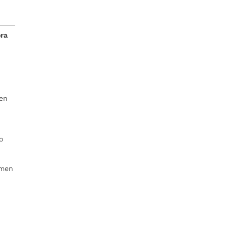
ra
 en
o
amen