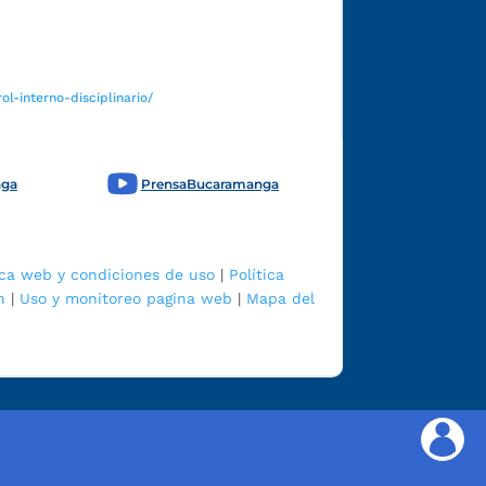
l-interno-disciplinario/
nga
PrensaBucaramanga
ica web y condiciones de uso
|
Política
n
|
Uso y monitoreo pagina web
|
Mapa del