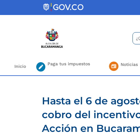
Skip
to
content
Bus
Se
for.
Paga tus impuestos
Noticias
Inicio
Hasta el 6 de agost
cobro del incentivo
Acción en Bucara