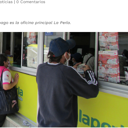
oticias
|
0 Comentarios
ago es la oficina principal La Perla.