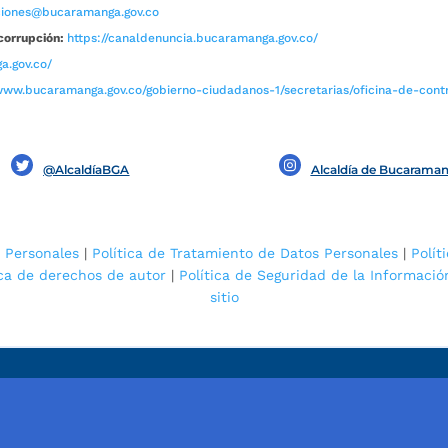
aciones@bucaramanga.gov.co
corrupción:
https://canaldenuncia.bucaramanga.gov.co/
a.gov.co/
www.bucaramanga.gov.co/gobierno-ciudadanos-1/secretarias/oficina-de-contro
@AlcaldíaBGA
Alcaldía de Bucarama
 Personales
|
Política de Tratamiento de Datos Personales
|
Polít
ica de derechos de autor
|
Política de Seguridad de la Informació
sitio