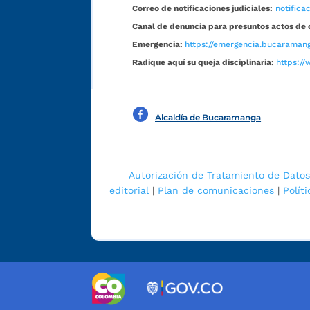
Correo de notificaciones judiciales:
notific
Canal de denuncia para presuntos actos de 
Emergencia:
https://emergencia.bucaramang
Radique aquí su queja disciplinaria:
https://
Alcaldía de Bucaramanga
Autorización de Tratamiento de Datos
editorial
|
Plan de comunicaciones
|
Polít