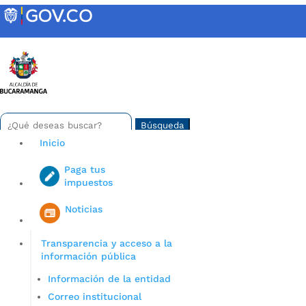
Skip
to
content
INTRANET
Buscar:
Search
for...
Inicio
Paga tus
impuestos
Iniciar sesión en gov co
Noticias
Transparencia y acceso a la
información pública
Información de la entidad
Correo institucional