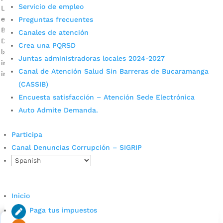
Servicio de empleo
La Secretaría de Infraestructura ultima detalles para hacer
entrega del espacio público ubicado en el Norte de
Preguntas frecuentes
Bucaramanga. Wilson Rodríguez, habitante de Villa Rosa
Canales de atención
Descargar audio Los trabajos contemplan la recuperación de
Crea una PQRSD
la superficie, reparación de rejas, mantenimiento de frisos e
Juntas administradoras locales 2024-2027
instalación de arcos y tableros, entre otros aspectos. La
Canal de Atención Salud Sin Barreras de Bucaramanga
inversión asciende a los $146 […]
(CASSIB)
Encuesta satisfacción – Atención Sede Electrónica
Auto Admite Demanda.
Participa
Canal Denuncias Corrupción – SIGRIP
Cupos Escolares Bucaramanga 2022
Consulta aqui los pasos para inscribirse y solicitar un
Inicio
cupo escolar en los colegios oficiales de
Paga tus impuestos
Bucaramanga.