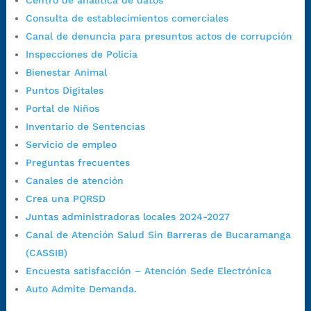
Centro de analítica de datos
1:00 p.m. a 5:30 p.m. / viernes jornada continua en el horario de
Consulta de establecimientos comerciales
7:00 a.m. a 5:00 p.m., con 30 minutos de descanso al medio día.
Canal de denuncia para presuntos actos de corrupción
Horario de Atención CAME (Central):
Inspecciones de Policía
Lunes a jueves: 7:00 a.m. a 12:00 m y de 1:00 p.m. a 5:30 p.m.
Bienestar Animal
Viernes: 7:00 a.m. a 5:00 p.m. en Jornada Continua con
Puntos Digitales
30 minutos de descanso al medio día.
Portal de Niños
Horario de Atención CAME (Norte):
Inventario de Sentencias
Dirección:
Carrera 12 #16N-84 del barrio Kennedy.
Servicio de empleo
Horario habitual de lunes a viernes en
jornada continua de 7:30
Preguntas frecuentes
a.m. a 3:00 p.m.
Canales de atención
Teléfono Conmutador:
+57 (607) 633 70 00
Crea una PQRSD
Líneagratuita:
+57 (607) 652 55 55
Juntas administradoras locales 2024-2027
Correo Institucional:
contactenos@bucaramanga.gov.co
Canal de Atención Salud Sin Barreras de Bucaramanga
Correo de notificaciones
(CASSIB)
judiciales:
notificaciones@bucaramanga.gov.co
Encuesta satisfacción – Atención Sede Electrónica
Canal de denuncia para presuntos actos de corrupción:
Auto Admite Demanda.
https://canaldenuncia.bucaramanga.gov.co/