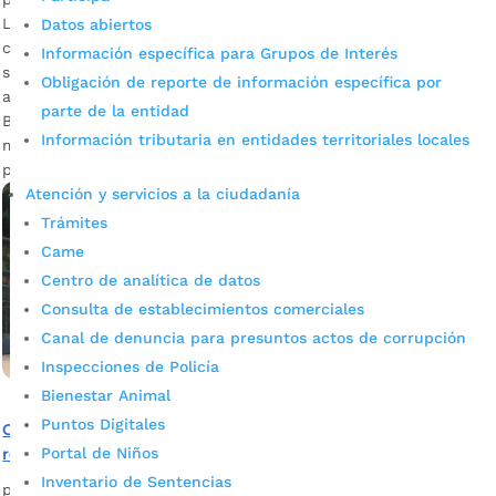
La inversión en el proyecto ascendió a los $73 millones y
Datos abiertos
contempló adecuaciones en la superficie, cerramiento,
Información específica para Grupos de Interés
sumideros, arcos y tableros, entre otros aspectos. Descargar
Obligación de reporte de información específica por
audios: Ana Leonor Rueda, secretaria de Educación / Tania
parte de la entidad
Barrios, estudiante de la Institución Educativa Provenza Tras
Información tributaria en entidades territoriales locales
más de 50 años de olvido, la Alcaldía de Bucaramanga
propició una trasformación […]
Atención y servicios a la ciudadanía
Trámites
Came
Centro de analítica de datos
Consulta de establecimientos comerciales
Canal de denuncia para presuntos actos de corrupción
Inspecciones de Policía
Bienestar Animal
Puntos Digitales
Comunidad de Villa Rosa, sector 4, 5 y 6, contará con una
remodelada cancha múltiple para la integración social
Portal de Niños
Inventario de Sentencias
por
Alcaldía de Bucaramanga
|
Mar 10, 2020
|
Noticias