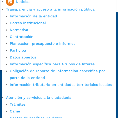
Noticias
Alcaldía de Bucaramanga
Transparencia y acceso a la información pública
Sede principal
Información de la entidad
Correo institucional
Normativa
Contratación
Planeación, presupuesto e informes
Participa
Datos abiertos
Información específica para Grupos de Interés
Obligación de reporte de información específica por
parte de la entidad
Dirección Fase I:
Calle 35 # 10-43, Bucaramanga, Santander,
Información tributaria en entidades territoriales locales
Colombia.
Dirección Fase II:
Carrera 11 # 34-52, Bucaramanga, Santander,
Atención y servicios a la ciudadanía
Colombia
Trámites
Código Postal:
680006. Código Dane: 68001.
Came
Horario de Atención:
Lunes a jueves de 7:00 a.m. a 12:00 m y de