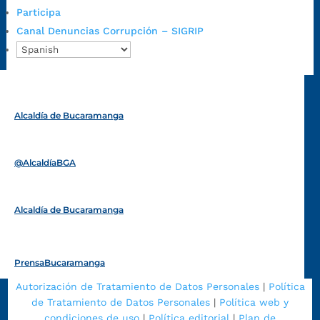
Emergencia:
https://emergencia.bucaramanga.gov.co/
Participa
Radique aquí su queja disciplinaria:
Canal Denuncias Corrupción – SIGRIP
https://www.bucaramanga.gov.co/gobierno-ciudadanos-
1/secretarias/oficina-de-control-interno-disciplinario/
Alcaldía de Bucaramanga
Funcionarios y contratistas
@AlcaldíaBGA
Alcaldía de Bucaramanga
PrensaBucaramanga
Autorización de Tratamiento de Datos Personales
|
Política
de Tratamiento de Datos Personales
|
Política web y
condiciones de uso
|
Política editorial
|
Plan de