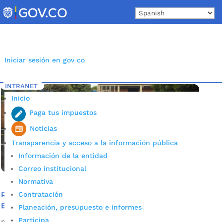
Skip
to
content
Iniciar sesión en gov co
INTRANET
Inicio
Etiqueta: Cancha múltiple
5
Inicio
Paga tus impuestos
Noticias
Transparencia y acceso a la información pública
Información de la entidad
Correo institucional
Normativa
Contratación
Remodelada cancha construye felicidad en la Institución
Educativa Provenza
Planeación, presupuesto e informes
Participa
por
Alcaldía de Bucaramanga
|
Mar 11, 2020
|
Noticias