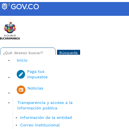
Skip
to
content
INTRANET
Buscar:
Search
for...
Inicio
Paga tus
impuestos
Iniciar sesión en gov co
Noticias
Transparencia y acceso a la
información pública
Información de la entidad
Correo institucional