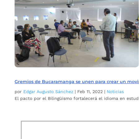
Gremios de Bucaramanga se unen para crear un movi
por
Edgar Augusto Sánchez
|
Feb 11, 2022
|
Noticias
El pacto por el Bilingüismo fortalecerá el idioma en estud