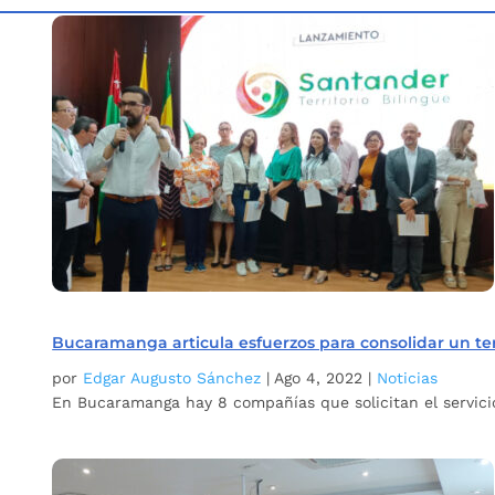
Inicio
Etiqueta: Bilingüismo pacto en Bucaramanga
5
Bucaramanga articula esfuerzos para consolidar un ter
por
Edgar Augusto Sánchez
|
Ago 4, 2022
|
Noticias
En Bucaramanga hay 8 compañías que solicitan el servici