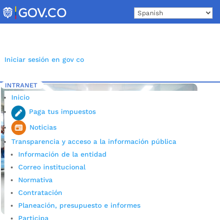
Skip
to
content
Iniciar sesión en gov co
INTRANET
Inicio
Etiqueta: Batallón Caldas
5
Inicio
Paga tus impuestos
Noticias
Transparencia y acceso a la información pública
Información de la entidad
Correo institucional
Normativa
Contratación
Planeación, presupuesto e informes
Participa