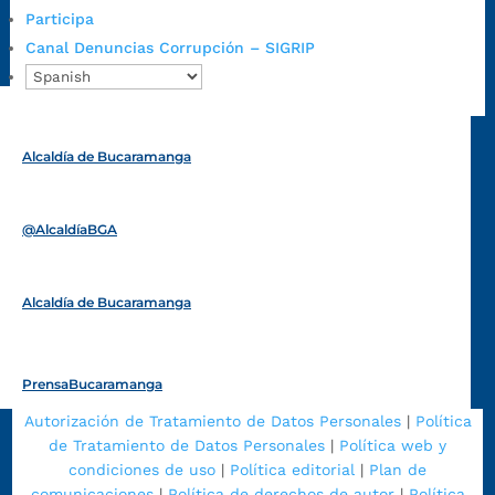
Radique aquí su queja disciplinaria:
Participa
https://www.bucaramanga.gov.co/gobierno-ciudadanos-
Canal Denuncias Corrupción – SIGRIP
1/secretarias/oficina-de-control-interno-disciplinario/
Alcaldía de Bucaramanga
Funcionarios y contratistas
@AlcaldíaBGA
Alcaldía de Bucaramanga
PrensaBucaramanga
Autorización de Tratamiento de Datos Personales
|
Política
de Tratamiento de Datos Personales
|
Política web y
condiciones de uso
|
Política editorial
|
Plan de
comunicaciones
|
Política de derechos de autor
|
Política