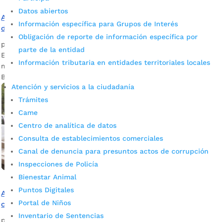
Datos abiertos
Alcaldía entregó alojamientos dignos para el bienestar
Información específica para Grupos de Interés
de 250 soldados del Batallón Caldas
Obligación de reporte de información específica por
por
Daniel Leonardo Quintero Duarte
|
Nov 21, 2022
|
Noticias
parte de la entidad
El Gobierno de Juan Carlos Cárdenas adelantó las obras de
Información tributaria en entidades territoriales locales
mejoramiento de la infraestructura en los alojamientos del
Batallón Caldas del Ejército Nacional.
Atención y servicios a la ciudadanía
Trámites
Came
Centro de analítica de datos
Consulta de establecimientos comerciales
Canal de denuncia para presuntos actos de corrupción
Inspecciones de Policía
Bienestar Animal
Puntos Digitales
Alcaldía y Ejército trabajarán de la mano para mitigar
Portal de Niños
cualquier emergencia generada por lluvias
Inventario de Sentencias
por
Alcaldía de Bucaramanga
|
Sep 1, 2020
|
Noticias