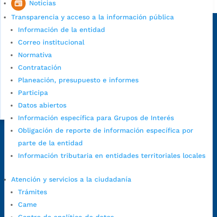
Alcaldía de Bucaramanga
Noticias
Transparencia y acceso a la información pública
Sede principal
Información de la entidad
Correo institucional
Normativa
Contratación
Planeación, presupuesto e informes
Participa
Datos abiertos
Información específica para Grupos de Interés
Obligación de reporte de información específica por
Dirección Fase I:
Calle 35 # 10-43, Bucaramanga, Santander,
parte de la entidad
Colombia.
Información tributaria en entidades territoriales locales
Dirección Fase II:
Carrera 11 # 34-52, Bucaramanga, Santander,
Colombia
Atención y servicios a la ciudadanía
Código Postal:
680006. Código Dane: 68001.
Trámites
Horario de Atención:
Lunes a jueves de 7:00 a.m. a 12:00 m y de
Came
1:00 p.m. a 5:30 p.m. / viernes jornada continua en el horario de