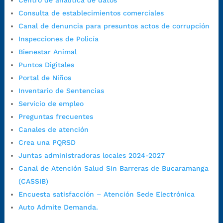
Centro de analítica de datos
7:00 a.m. a 5:00 p.m., con 30 minutos de descanso al medio día.
Consulta de establecimientos comerciales
Horario de Atención CAME (Central):
Canal de denuncia para presuntos actos de corrupción
Lunes a jueves: 7:00 a.m. a 12:00 m y de 1:00 p.m. a 5:30 p.m.
Inspecciones de Policía
Viernes: 7:00 a.m. a 5:00 p.m. en Jornada Continua con
Bienestar Animal
30 minutos de descanso al medio día.
Puntos Digitales
Horario de Atención CAME (Norte):
Portal de Niños
Dirección:
Carrera 12 #16N-84 del barrio Kennedy.
Inventario de Sentencias
Horario habitual de lunes a viernes en
jornada continua de 7:30
Servicio de empleo
a.m. a 3:00 p.m.
Preguntas frecuentes
Teléfono Conmutador:
+57 (607) 633 70 00
Canales de atención
Líneagratuita:
+57 (607) 652 55 55
Crea una PQRSD
Correo Institucional:
contactenos@bucaramanga.gov.co
Juntas administradoras locales 2024-2027
Correo de notificaciones
Canal de Atención Salud Sin Barreras de Bucaramanga
judiciales:
notificaciones@bucaramanga.gov.co
(CASSIB)
Canal de denuncia para presuntos actos de corrupción:
Encuesta satisfacción – Atención Sede Electrónica
https://canaldenuncia.bucaramanga.gov.co/
Auto Admite Demanda.
Emergencia:
https://emergencia.bucaramanga.gov.co/