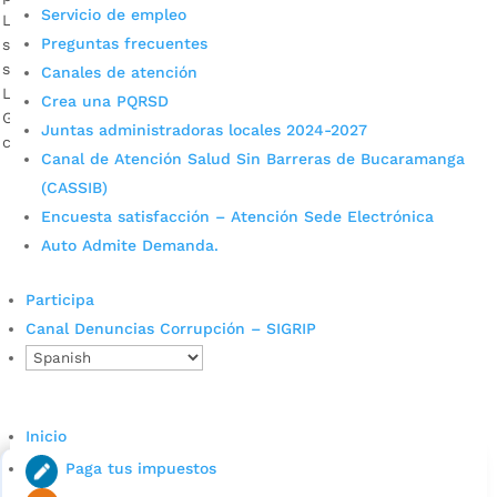
Servicio de empleo
La temporada de lluvias iniciará a mediados de este mes y
Preguntas frecuentes
se prolongará hasta diciembre, según el Ideam. El Municipio
se alista para cualquier eventualidad. Descargar audios:
Canales de atención
Luis Ernesto Ortega, coordinador de la Unidad Municipal de
Crea una PQRSD
Gestión de Riesgo / Teniente coronel Marwin Aguillón Bravo,
Juntas administradoras locales 2024-2027
comandante del Batallón Caldas En el marco del plan de […]
Canal de Atención Salud Sin Barreras de Bucaramanga
(CASSIB)
Encuesta satisfacción – Atención Sede Electrónica
Auto Admite Demanda.
Participa
Canal Denuncias Corrupción – SIGRIP
Cupos Escolares Bucaramanga 2022
Consulta aqui los pasos para inscribirse y solicitar un
cupo escolar en los colegios oficiales de
Inicio
Bucaramanga.
Paga tus impuestos