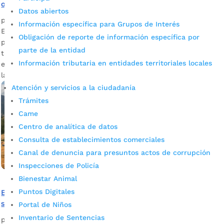
que buscan la reapertura del Carrasco
Datos abiertos
por
Alcaldía de Bucaramanga
|
Abr 11, 2022
|
Noticias
Información específica para Grupos de Interés
El magistrado Jorge Ibáñez, de la Corte Constitucional le
Obligación de reporte de información específica por
pidió a la misma Corte que revise las tutelas que buscan
parte de la entidad
tumbar la decisión judicial que ordenó el cierre definitivo de
Información tributaria en entidades territoriales locales
este relleno sanitario, que por más de 40 años ha recibido
las basuras de Bucaramanga y...
Atención y servicios a la ciudadanía
Trámites
Came
Centro de analítica de datos
Consulta de establecimientos comerciales
Canal de denuncia para presuntos actos de corrupción
Inspecciones de Policía
Bienestar Animal
Puntos Digitales
Bucaramanga dará continuidad al manejo de residuos
sólidos en El Carrasco
Portal de Niños
Inventario de Sentencias
por
Alcaldía de Bucaramanga
|
Ene 18, 2022
|
Noticias