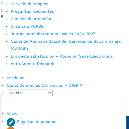
El Carrasco, es uno de los mejores rellenos sanitarios del
Servicio de empleo
país. Por más de 40 años ha recibido los residuos sólidos de
Preguntas frecuentes
Bucaramanga y de más del 70% del departamento.
Canales de atención
Crea una PQRSD
Juntas administradoras locales 2024-2027
Canal de Atención Salud Sin Barreras de Bucaramanga
(CASSIB)
Encuesta satisfacción – Atención Sede Electrónica
Auto Admite Demanda.
Cupos Escolares Bucaramanga 2022
Participa
Consulta aqui los pasos para inscribirse y solicitar un
Canal Denuncias Corrupción – SIGRIP
cupo escolar en los colegios oficiales de
Bucaramanga.
Alcaldía de Bucaramanga
Inicio
Sede principal
Paga tus impuestos