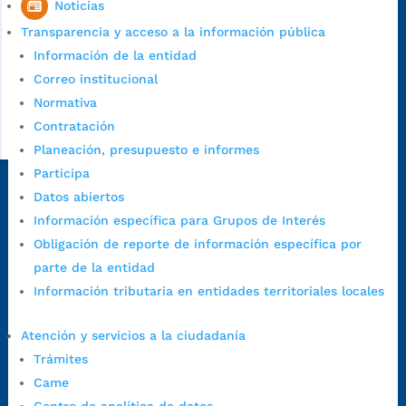
Noticias
Transparencia y acceso a la información pública
Información de la entidad
Correo institucional
Normativa
Contratación
Planeación, presupuesto e informes
Participa
Dirección Fase I:
Calle 35 # 10-43, Bucaramanga, Santander,
Datos abiertos
Colombia.
Información específica para Grupos de Interés
Dirección Fase II:
Carrera 11 # 34-52, Bucaramanga, Santander,
Obligación de reporte de información específica por
Colombia
parte de la entidad
Código Postal:
680006. Código Dane: 68001.
Información tributaria en entidades territoriales locales
Horario de Atención:
Lunes a jueves de 7:00 a.m. a 12:00 m y de
Atención y servicios a la ciudadanía
1:00 p.m. a 5:30 p.m. / viernes jornada continua en el horario de
Trámites
7:00 a.m. a 5:00 p.m., con 30 minutos de descanso al medio día.
Came
Horario de Atención CAME (Central):