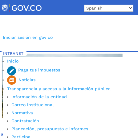
Skip
to
content
Iniciar sesión en gov co
INTRANET
Inicio
Etiqueta: Basuras Bucaramanga
5
Inicio
Paga tus impuestos
Noticias
Transparencia y acceso a la información pública
Información de la entidad
Correo institucional
Normativa
Contratación
Planeación, presupuesto e informes
¡Atención! La Corte Constitucional podrá revisar tutelas
Participa