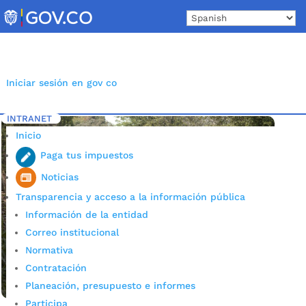
Skip
to
content
Iniciar sesión en gov co
INTRANET
Inicio
Etiqueta: Atención a emergencias
5
Inicio
Paga tus impuestos
Noticias
Transparencia y acceso a la información pública
Información de la entidad
Correo institucional
Normativa
Contratación
Planeación, presupuesto e informes
Participa