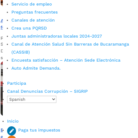
Servicio de empleo
Preguntas frecuentes
Canales de atención
Alcaldía atiende de manera inmediata emergencias por
fuertes lluvias en Bucaramanga
Crea una PQRSD
Juntas administradoras locales 2024-2027
por
admin_prensa
|
Mar 4, 2025
|
Noticias
Canal de Atención Salud Sin Barreras de Bucaramanga
Se han atendido emergencias por lluvias en el colegio
Dámaso Zapata, Provenza, vía a Matanza, entre otros
(CASSIB)
sectores.
Encuesta satisfacción – Atención Sede Electrónica
Auto Admite Demanda.
Participa
Canal Denuncias Corrupción – SIGRIP
Inicio
Bomberos de Bucaramanga ha atendido ocho
Paga tus impuestos
emergencias en ascensores este año