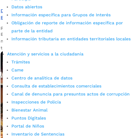
Datos abiertos
Declarada calamidad pública y alerta naranja en
Información específica para Grupos de Interés
Bucaramanga tras emergencias por lluvias
Obligación de reporte de información específica por
por
admin_prensa
|
Mar 7, 2025
|
Noticias
parte de la entidad
El Norte de la ciudad y Morrorico se mantienen en alerta
Información tributaria en entidades territoriales locales
naranja por deslizamiento de taludes, producto de la
temporada de lluvias.
Atención y servicios a la ciudadanía
Trámites
Came
Centro de analítica de datos
Consulta de establecimientos comerciales
Canal de denuncia para presuntos actos de corrupción
Inspecciones de Policía
Bienestar Animal
Puntos Digitales
Portal de Niños
Inventario de Sentencias