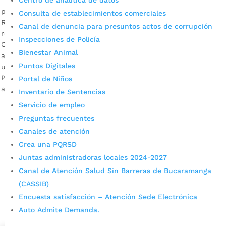
Centro de analítica de datos
por
Alcaldía de Bucaramanga
|
Mar 31, 2020
|
Noticias
Consulta de establecimientos comerciales
Recuerde que está a disposición la línea telefónica 119 para
Canal de denuncia para presuntos actos de corrupción
reportar cualquier emergencia o novedad. Diego Rodríguez
Inspecciones de Policía
Ortiz, director de Bomberos de Bucaramanga Descargar
Bienestar Animal
audio En la ciudad existen cuatro estaciones de operación
Puntos Digitales
ubicadas en sectores como el Centro, Chimitá, Mutualidad y
Provenza. Son cerca de 75 personas quienes brindan un
Portal de Niños
aporte vital ante la […]
Inventario de Sentencias
Servicio de empleo
Preguntas frecuentes
Canales de atención
Crea una PQRSD
Juntas administradoras locales 2024-2027
Canal de Atención Salud Sin Barreras de Bucaramanga
(CASSIB)
Cupos Escolares Bucaramanga 2022
Encuesta satisfacción – Atención Sede Electrónica
Consulta aqui los pasos para inscribirse y solicitar un
Auto Admite Demanda.
cupo escolar en los colegios oficiales de