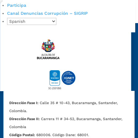
Bucaramanga.
Participa
Canal Denuncias Corrupción – SIGRIP
Alcaldía de Bucaramanga
Sede principal
Dirección Fase I:
Calle 35 # 10-43, Bucaramanga, Santander,
Colombia.
Dirección Fase II:
Carrera 11 # 34-52, Bucaramanga, Santander,
Colombia
Código Postal:
680006. Código Dane: 68001.