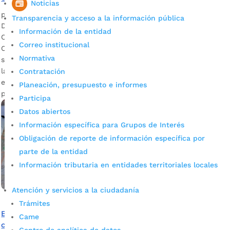
Noticias
por
Alcaldía de Bucaramanga
|
Sep 16, 2020
|
Noticias
Transparencia y acceso a la información pública
Descargar audio: Capitán William’s Domínguez, jefe de
Información de la entidad
Operaciones del Cuerpo de Bomberos de Bucaramanga El
Correo institucional
Cuerpo Oficial de Bomberos de Bucaramanga no solo está al
Normativa
servicio de los ciudadanos para apaciguar incendios. Dentro
las labores que desarrollan nuestros socorristas también se
Contratación
encuentran la atención de incidentes con materiales
Planeación, presupuesto e informes
peligrosos, explosiones y rescates en todas sus […]
Participa
Datos abiertos
Información específica para Grupos de Interés
Obligación de reporte de información específica por
parte de la entidad
Información tributaria en entidades territoriales locales
Atención y servicios a la ciudadanía
Trámites
Bomberos de Bucaramanga, héroes durante la
Came
contingencia por el Covid-19