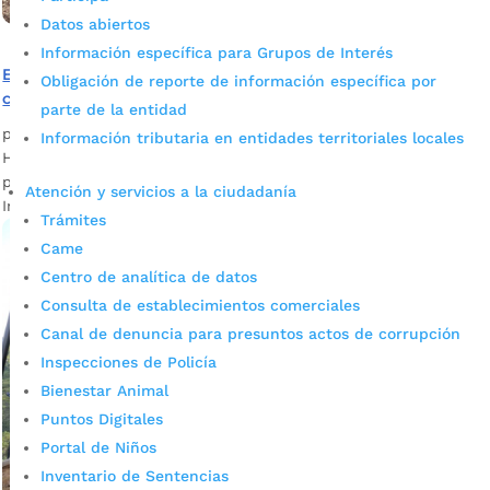
Datos abiertos
Información específica para Grupos de Interés
En Bucaramanga se busca a la comunidad para la
Obligación de reporte de información específica por
construcción de la política pública del agua
parte de la entidad
por
Darlin Ramírez Leiva
|
Sep 13, 2023
|
Noticias
Información tributaria en entidades territoriales locales
Hoy 13 y mañana 14 de septiembre, comunidades
participarán en la construcción de la Política Pública
Atención y servicios a la ciudadanía
Integral del Agua de Bucaramanga.
Trámites
Came
Centro de analítica de datos
Consulta de establecimientos comerciales
Canal de denuncia para presuntos actos de corrupción
Inspecciones de Policía
Bienestar Animal
Puntos Digitales
Portal de Niños
Inventario de Sentencias