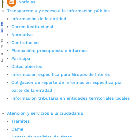
Noticias
Transparencia y acceso a la información pública
Información de la entidad
Embalse de Bucaramanga almacena 15 mil millones de
Correo institucional
litros de agua
Normativa
por
Alcaldía de Bucaramanga
|
Feb 4, 2022
|
Noticias
Contratación
El alcalde Juan Carlos Cárdenas supervisó la puesta en
Planeación, presupuesto e informes
marcha del Embalse de Bucaramanga, ubicado a 30 minutos
Participa
del casco urbano de la ciudad.
Datos abiertos
Información específica para Grupos de Interés
Obligación de reporte de información específica por
parte de la entidad
Información tributaria en entidades territoriales locales
Atención y servicios a la ciudadanía
Cupos Escolares Bucaramanga 2022
Trámites
Came
Consulta aqui los pasos para inscribirse y solicitar un