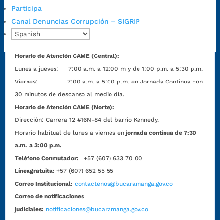
Código Postal:
680006. Código Dane: 68001.
Participa
Horario de Atención:
Lunes a jueves de 7:00 a.m. a 12:00 m y de
Canal Denuncias Corrupción – SIGRIP
1:00 p.m. a 5:30 p.m. / viernes jornada continua en el horario de
7:00 a.m. a 5:00 p.m., con 30 minutos de descanso al medio día.
Horario de Atención CAME (Central):
Lunes a jueves: 7:00 a.m. a 12:00 m y de 1:00 p.m. a 5:30 p.m.
Viernes: 7:00 a.m. a 5:00 p.m. en Jornada Continua con
30 minutos de descanso al medio día.
Horario de Atención CAME (Norte):
Dirección:
Carrera 12 #16N-84 del barrio Kennedy.
Horario habitual de lunes a viernes en
jornada continua de 7:30
a.m. a 3:00 p.m.
Teléfono Conmutador:
+57 (607) 633 70 00
Líneagratuita:
+57 (607) 652 55 55
Correo Institucional:
contactenos@bucaramanga.gov.co
Correo de notificaciones
judiciales:
notificaciones@bucaramanga.gov.co