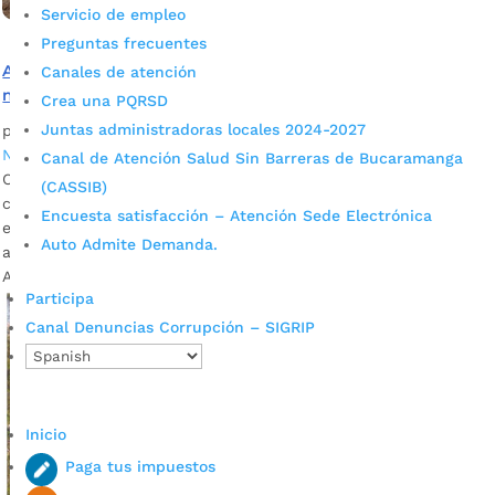
Servicio de empleo
Preguntas frecuentes
Avanza el plan de mejoramiento del acueducto en el
Canales de atención
norte de Bucaramanga
Crea una PQRSD
Juntas administradoras locales 2024-2027
por
JADI VALENTINA CARREÑO TORRES
|
Jul 13, 2023
|
Noticias
Canal de Atención Salud Sin Barreras de Bucaramanga
Con éxito se realiza el plan de mejoramiento y ampliación de
(CASSIB)
cobertura en la prestación del servicio de acueducto, para
Encuesta satisfacción – Atención Sede Electrónica
este fin se cuenta con 5 proyectos que tienen una inversión
Auto Admite Demanda.
aproximada de 47 mil millones de pesos. Fotografía: Prensa
Alcaldía de Bucaramanga Una...
Participa
Canal Denuncias Corrupción – SIGRIP
Inicio
Paga tus impuestos