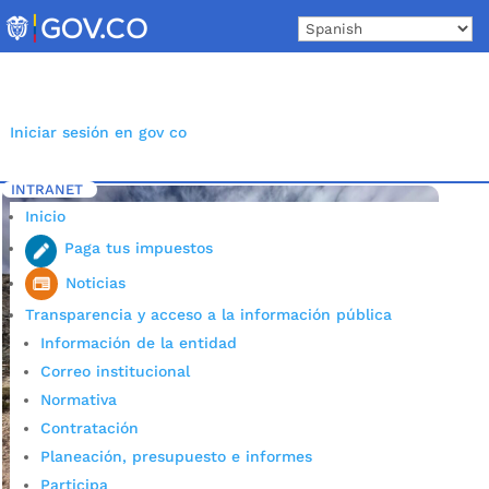
Skip
to
content
Iniciar sesión en gov co
INTRANET
Inicio
Etiqueta: Agua Bucaramanga
5
Inicio
Paga tus impuestos
Noticias
Transparencia y acceso a la información pública
Información de la entidad
Correo institucional
Normativa
Contratación
Planeación, presupuesto e informes
Participa