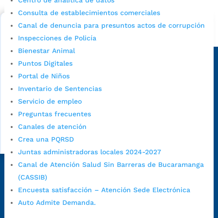
Centro de analítica de datos
cupo escolar en los colegios oficiales de
Bucaramanga.
Consulta de establecimientos comerciales
Canal de denuncia para presuntos actos de corrupción
Alcaldía de Bucaramanga
Inspecciones de Policía
Bienestar Animal
Sede principal
Puntos Digitales
Portal de Niños
Inventario de Sentencias
Servicio de empleo
Preguntas frecuentes
Canales de atención
Crea una PQRSD
Juntas administradoras locales 2024-2027
Canal de Atención Salud Sin Barreras de Bucaramanga
Dirección Fase I:
Calle 35 # 10-43, Bucaramanga, Santander,
(CASSIB)
Colombia.
Encuesta satisfacción – Atención Sede Electrónica
Dirección Fase II:
Carrera 11 # 34-52, Bucaramanga, Santander,
Auto Admite Demanda.
Colombia