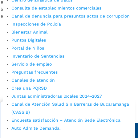
Centro de analítica de datos
Bucaramanga Descargar audio El Municipio de Bucaramanga
Consulta de establecimientos comerciales
les recuerda a quienes en enero del año pasado cancelaron
Canal de denuncia para presuntos actos de corrupción
el Predial […]
Inspecciones de Policía
Bienestar Animal
Puntos Digitales
Portal de Niños
Inventario de Sentencias
Servicio de empleo
Preguntas frecuentes
Cupos Escolares Bucaramanga 2022
Canales de atención
Consulta aqui los pasos para inscribirse y solicitar un
Crea una PQRSD
cupo escolar en los colegios oficiales de
Juntas administradoras locales 2024-2027
Bucaramanga.
Canal de Atención Salud Sin Barreras de Bucaramanga
(CASSIB)
Alcaldía de Bucaramanga
Encuesta satisfacción – Atención Sede Electrónica
Sede principal
Auto Admite Demanda.