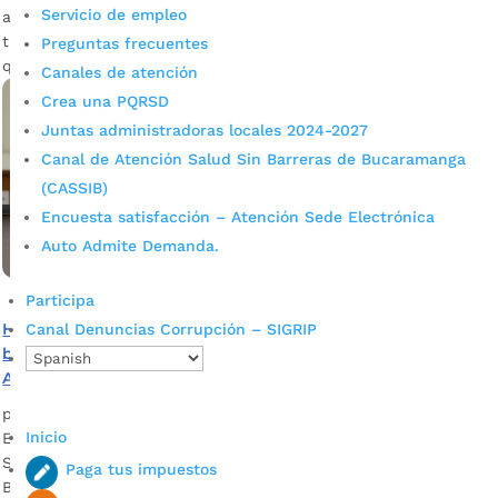
Servicio de empleo
actualización de dirección y teléfono de contacto, dirigida a
titulares del programa Familias en Acción en Bucaramanga
Preguntas frecuentes
que hayan cambiado recientemente estos […]
Canales de atención
Crea una PQRSD
Juntas administradoras locales 2024-2027
Canal de Atención Salud Sin Barreras de Bucaramanga
(CASSIB)
Encuesta satisfacción – Atención Sede Electrónica
Auto Admite Demanda.
Participa
Hasta este viernes se puede reportar cambio de IPS de
Canal Denuncias Corrupción – SIGRIP
beneficiarios del incentivo de salud de Familias en
Acción
por
Alcaldía de Bucaramanga
|
Mar 11, 2020
|
Noticias
Inicio
El trámite debe ser realizado por los titulares del beneficio.
Sonia Serrano – Coord. Programa Familias en Acción en
Paga tus impuestos
Bucaramanga Descargar audio Los titulares de Familias en