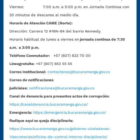
Viernes: 7:00 a.m. a 5:00 p.m. en Jornada Continua con
30 minutos de descanso al medio día.
Horario de Atención CAME (Norte):
Dirección:
Carrera 12 #16N-84 del barrio Kennedy.
Horario habitual de lunes a viernes en
jornada continua de 7:30
a.m. a 3:00 p.m.
Teléfono Conmutador:
+57 (607) 633 70 00
Líneagratuita:
+57 (607) 652 55 55
Correo Institucional:
contactenos@bucaramanga.gov.co
Correo de notificaciones
judiciales:
notificaciones@bucaramanga.gov.co
Canal de denuncia para presuntos actos de corrupción:
https://canaldenuncia.bucaramanga.gov.co/
Emergencia:
https://emergencia.bucaramanga.gov.co/
Radique aquí su queja disciplinaria:
https://www.bucaramanga.gov.co/gobierno-ciudadanos-
1/secretarias/oficina-de-control-interno-disciplinario/