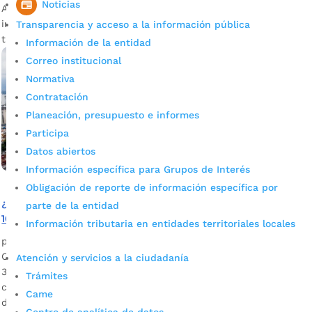
Noticias
Acción en Bucaramanga –que cuentan con beneficiarios del
incentivo de salud (es decir, niños de seis años o menos)–
Transparencia y acceso a la información pública
tienen plazo hasta este viernes 13 de marzo para […]
Información de la entidad
Correo institucional
Normativa
Contratación
Planeación, presupuesto e informes
Participa
Datos abiertos
Información específica para Grupos de Interés
Obligación de reporte de información específica por
¿Pagó el Predial de 2019 con actualización catastral y el
parte de la entidad
10% de descuento? Recuerde que tiene saldo a favor
Información tributaria en entidades territoriales locales
por
Alcaldía de Bucaramanga
|
Feb 19, 2020
|
Noticias
Como en ese entonces pagó antes de que se aprobara el
Atención y servicios a la ciudadanía
30% de descuento, puede solicitar la devolución del valor
Trámites
correspondiente al 20% restante. Aquí le contamos los
Came
detalles. Saharay Rojas – Secretaria de Hacienda de