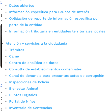
Sisbén en los barrios
Datos abiertos
por
Darlin Ramírez Leiva
|
Nov 10, 2023
|
Noticias
Información específica para Grupos de Interés
Este proceso es importante para que quienes cuenten con
Obligación de reporte de información específica por
atención en salud subsidiada, no pierdan este servicio.
parte de la entidad
Información tributaria en entidades territoriales locales
Atención y servicios a la ciudadanía
Trámites
Came
Centro de analítica de datos
Consulta de establecimientos comerciales
Canal de denuncia para presuntos actos de corrupción
¡Familias en Acción en Bucaramanga! Del 3 al 6 de
Inspecciones de Policía
noviembre actualicen su dirección y teléfono de contacto
Bienestar Animal
por
Alcaldía de Bucaramanga
|
Nov 4, 2020
|
Noticias
Puntos Digitales
Conozca las líneas de atención a través de las cuales puede
Portal de Niños
realizar este trámite en caso de que así lo requiera. Del 3 al
Inventario de Sentencias
6 de noviembre próximo se realiza una jornada de