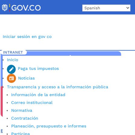
Skip
to
content
Iniciar sesión en gov co
INTRANET
Inicio
Etiqueta: Actualización
5
Inicio
Paga tus impuestos
Noticias
Transparencia y acceso a la información pública
Información de la entidad
Correo institucional
Normativa
Contratación
Planeación, presupuesto e informes
Este fin de semana habrá jornada de actualización del
Participa