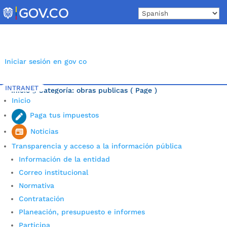
Skip
to
content
Iniciar sesión en gov co
INTRANET
Inicio
Categoría: obras publicas
( Page )
5
Inicio
Última noticia.
Paga tus impuestos
Noticias
Transparencia y acceso a la información pública
Información de la entidad
Correo institucional
Normativa
Contratación
Planeación, presupuesto e informes
Participa