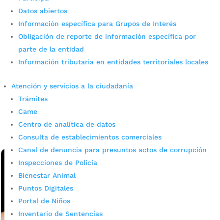
Datos abiertos
Información específica para Grupos de Interés
Obligación de reporte de información específica por
Un buen bumangués mantiene
parte de la entidad
Información tributaria en entidades territoriales locales
limpia su ciudad
Atención y servicios a la ciudadanía
por
admin_prensa
|
Jun 25, 2026
|
Noticias
Trámites
La EMAB le da cinco acciones que ayudan a construir
una ciudad más limpia como un buen bumangués. La
Came
Empresa de Aseo de Bucaramanga, EMAB, invita a la
Centro de analítica de datos
ciudadanía a fortalecer los hábitos que...
Consulta de establecimientos comerciales
leer más
Canal de denuncia para presuntos actos de corrupción
Inspecciones de Policía
Bienestar Animal
Puntos Digitales
Portal de Niños
Inventario de Sentencias