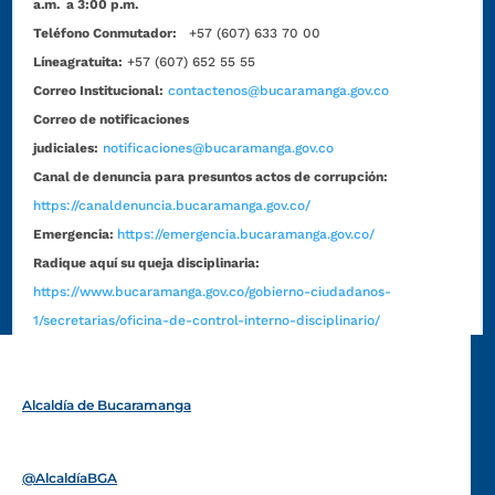
a.m. a 3:00 p.m.
Teléfono Conmutador:
+57 (607) 633 70 00
Líneagratuita:
+57 (607) 652 55 55
Correo Institucional:
contactenos@bucaramanga.gov.co
Correo de notificaciones
judiciales:
notificaciones@bucaramanga.gov.co
Canal de denuncia para presuntos actos de corrupción:
https://canaldenuncia.bucaramanga.gov.co/
Emergencia:
https://emergencia.bucaramanga.gov.co/
Radique aquí su queja disciplinaria:
https://www.bucaramanga.gov.co/gobierno-ciudadanos-
1/secretarias/oficina-de-control-interno-disciplinario/
Alcaldía de Bucaramanga
Funcionarios y contratistas
@AlcaldíaBGA