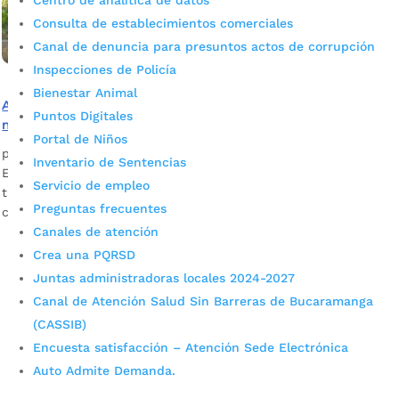
Centro de analítica de datos
Consulta de establecimientos comerciales
Canal de denuncia para presuntos actos de corrupción
Inspecciones de Policía
Bienestar Animal
Alcaldía de Bucaramanga intensifica acciones para
Puntos Digitales
mantener la ciudad limpia, ordenada y segura
Portal de Niños
por
admin_prensa
|
Ene 9, 2026
|
Noticias
Inventario de Sentencias
El alcalde Cristian Portilla avanza en la ruta de
Servicio de empleo
transformación para consolidar a Bucaramanga como la
Preguntas frecuentes
ciudad más bonita y limpia de Colombia.
Canales de atención
Crea una PQRSD
Juntas administradoras locales 2024-2027
Canal de Atención Salud Sin Barreras de Bucaramanga
(CASSIB)
Encuesta satisfacción – Atención Sede Electrónica
Auto Admite Demanda.