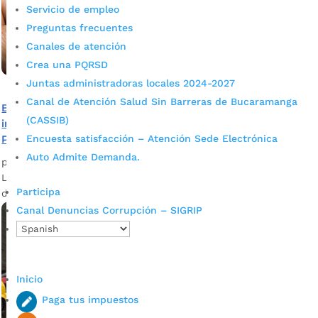
Servicio de empleo
Preguntas frecuentes
Canales de atención
Crea una PQRSD
Juntas administradoras locales 2024-2027
Canal de Atención Salud Sin Barreras de Bucaramanga
Bucaramanga avanza cuando cumples con tus
(CASSIB)
impuestos: ya están disponibles los recibos del Impuesto
Encuesta satisfacción – Atención Sede Electrónica
Predial 2026
Auto Admite Demanda.
por
admin_prensa
|
Ene 13, 2026
|
Noticias
La Alcaldía de Bucaramanga informa que ya se encuentran
Participa
disponibles los recibos de Impuesto Predial Unificado 2026.
Canal Denuncias Corrupción – SIGRIP
Inicio
Paga tus impuestos