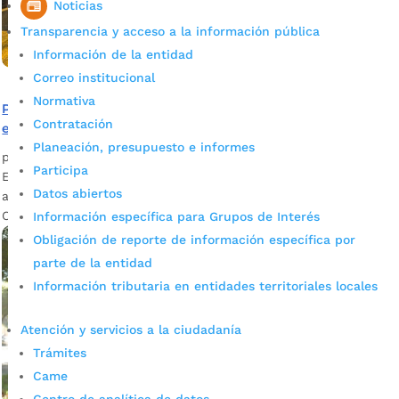
Noticias
Transparencia y acceso a la información pública
Información de la entidad
Correo institucional
Normativa
Plan Retorno: se realizó control migratorio y de seguridad
Contratación
en la vía Cúcuta – Bucaramanga
Planeación, presupuesto e informes
por
admin_prensa
|
Ene 13, 2026
|
Noticias
Participa
En el marco del Plan Retorno, este 12 de diciembre, las
Datos abiertos
autoridades realizaron un operativo de control en la vía
Cúcuta – Bucaramanga (km 8).
Información específica para Grupos de Interés
Obligación de reporte de información específica por
parte de la entidad
Información tributaria en entidades territoriales locales
Atención y servicios a la ciudadanía
Trámites
Came